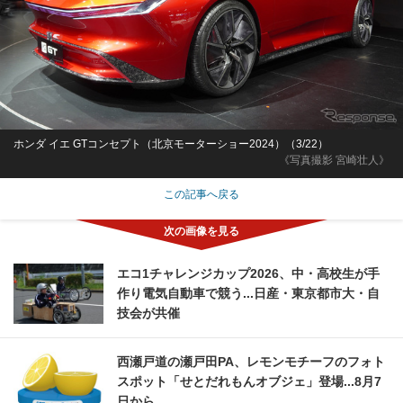
ホンダ イエ GTコンセプト（北京モーターショー2024）（3/22）
《写真撮影 宮崎壮人》
この記事へ戻る
エコ1チャレンジカップ2026、中・高校生が手
作り電気自動車で競う...日産・東京都市大・自
技会が共催
西瀬戸道の瀬戸田PA、レモンモチーフのフォト
スポット「せとだれもんオブジェ」登場...8月7
日から