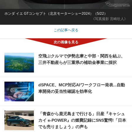
ホンダ イエ GTコンセプト（北京モーターショー2024）（5/22）
《写真撮影 宮崎壮人》
この記事へ戻る
空飛ぶクルマで伊勢志摩と中部・関西を結ぶ、
三井不動産らが三重県の補助金事業に採択
dSPACE、MCP対応AIワークフロー発表...自動
車開発の妥当性確認を効率化
「青森から鹿児島まで行ける」日産『キャシュ
カイ e-POWER』の燃費記録にSNS驚愕!「日本
でも売りましょう」の声も