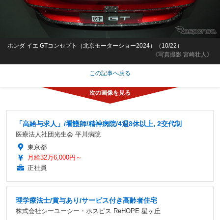
ホンダ イエ GTコンセプト（北京モーターショー2024）（10/22）
《写真撮影 宮崎壮人》
この記事へ戻る
「高給与求人」/看護師/精神病院/4週8休以上, 2交代制
医療法人社団光生会 平川病院
東京都
月給32万6,000円～
正社員
理学療法士/賞与あり/サービス付き高齢者住宅
株式会社シーユーシー・ホスピス ReHOPE 星ヶ丘