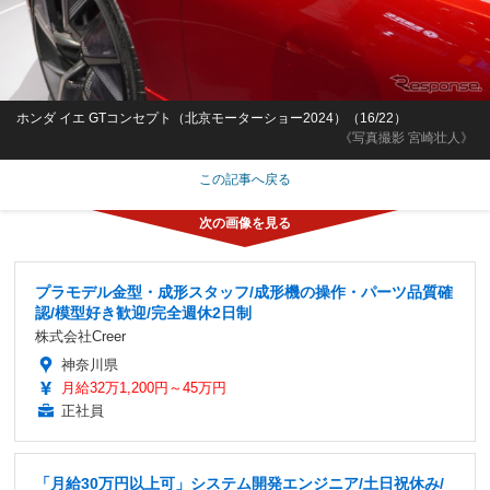
ホンダ イエ GTコンセプト（北京モーターショー2024）（16/22）
《写真撮影 宮崎壮人》
この記事へ戻る
プラモデル金型・成形スタッフ/成形機の操作・パーツ品質確
認/模型好き歓迎/完全週休2日制
株式会社Creer
神奈川県
月給32万1,200円～45万円
正社員
「月給30万円以上可」システム開発エンジニア/土日祝休み/