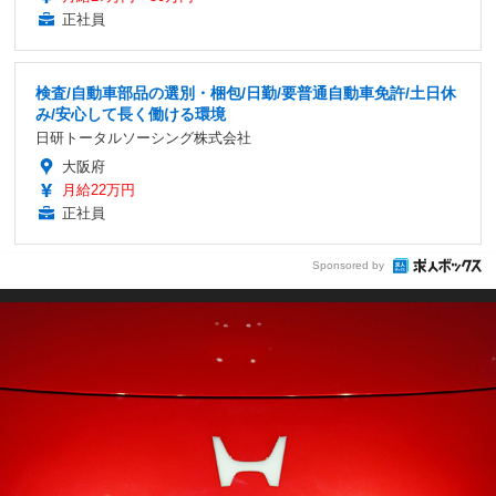
正社員
検査/自動車部品の選別・梱包/日勤/要普通自動車免許/土日休
み/安心して長く働ける環境
日研トータルソーシング株式会社
大阪府
月給22万円
正社員
Sponsored by