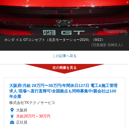
ホンダ イエ GTコンセプト（北京モーターショー2024）（9/22）
《写真撮影 宮崎壮人》
この記事へ戻る
大阪府/月給 28万円〜38万円/年間休日127日 電工&施工管理
求人 現場へ直行直帰可/全国拠点も同時募集中/親会社は100
年企業
株式会社TKテクノサービス
大阪府
月給28万円～38万円
正社員