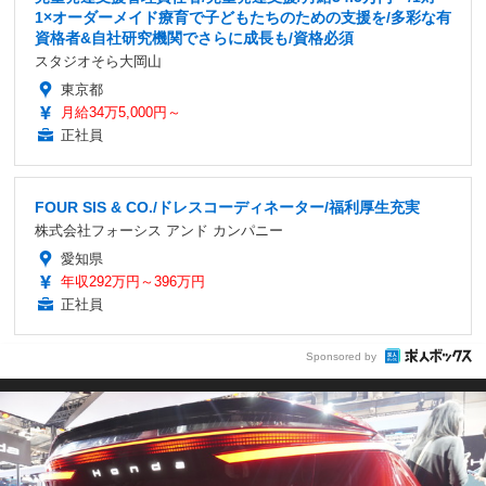
1×オーダーメイド療育で子どもたちのための支援を/多彩な有
資格者&自社研究機関でさらに成長も/資格必須
スタジオそら大岡山
東京都
月給34万5,000円～
正社員
FOUR SIS & CO./ドレスコーディネーター/福利厚生充実
株式会社フォーシス アンド カンパニー
愛知県
年収292万円～396万円
正社員
Sponsored by