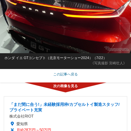
ホンダ イエ GTコンセプト（北京モーターショー2024）（7/22）
《写真撮影 宮崎壮人》
この記事へ戻る
「まだ間に合う!」未経験採用枠/カプセルトイ製造スタッフ/
プライベート充実
株式会社RIOT
愛知県
月給28万円～50万円