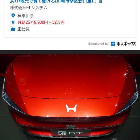
あり/地元で長く働ける/川崎市幸区新川通1丁目
株式会社ELシステム
神奈川県
月給25万9,900円～32万円
正社員
Sponsored by