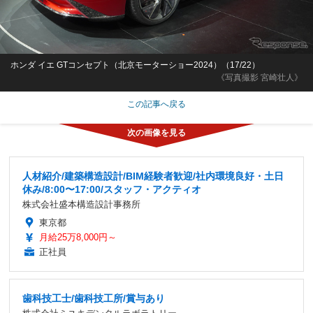
ホンダ イエ GTコンセプト（北京モーターショー2024）（17/22）
《写真撮影 宮崎壮人》
この記事へ戻る
人材紹介/建築構造設計/BIM経験者歓迎/社内環境良好・土日
休み/8:00〜17:00/スタッフ・アクティオ
株式会社盛本構造設計事務所
東京都
月給25万8,000円～
正社員
歯科技工士/歯科技工所/賞与あり