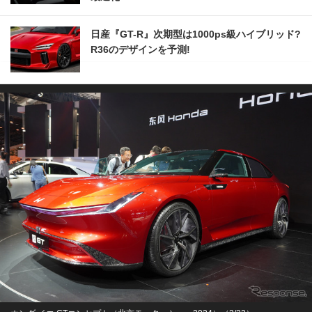
日産『GT-R』次期型は1000ps級ハイブリッド?
R36のデザインを予測!