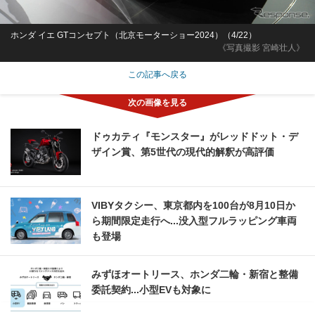
ホンダ イエ GTコンセプト（北京モーターショー2024）（4/22）
《写真撮影 宮崎壮人》
この記事へ戻る
ドゥカティ『モンスター』がレッドドット・デ
ザイン賞、第5世代の現代的解釈が高評価
VIBYタクシー、東京都内を100台が8月10日か
ら期間限定走行へ...没入型フルラッピング車両
も登場
みずほオートリース、ホンダ二輪・新宿と整備
委託契約...小型EVも対象に