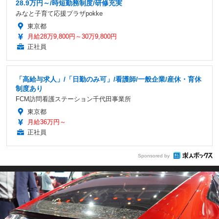
28.9万円～/時短勤務制度/研修充実
みなと子育て応援プラザpokke
東京都
月給28万9,800円～30万9,800円
正社員
「高給与求人」/「日勤のみ可」/看護師/一般企業/産休・育休
制度あり
FCM訪問看護ステーション千代田事業所
東京都
月給36万円～
正社員
Sponsored by