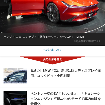
ホンダ イエ GTコンセプト（北京モーターショー2024）（2/22）
《写真撮影 宮崎壮人》
この記事へ戻る
見えた! BMW『X2』新型は巨大ディスプレイ採
用、コックピット全面刷新
ベントレー初のEV『トルカル』、「キュレーシ
ョンエンジン」搭載...4つのモードで車内体験を
最適化