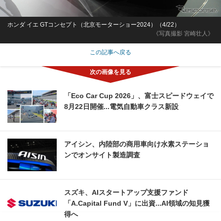
ホンダ イエ GTコンセプト（北京モーターショー2024）（4/22）
《写真撮影 宮崎壮人》
この記事へ戻る
「Eco Car Cup 2026」、富士スピードウェイで
8月22日開催...電気自動車クラス新設
アイシン、内陸部の商用車向け水素ステーショ
ンでオンサイト製造調査
スズキ、AIスタートアップ支援ファンド
「A.Capital Fund V」に出資...AI領域の知見獲
得へ