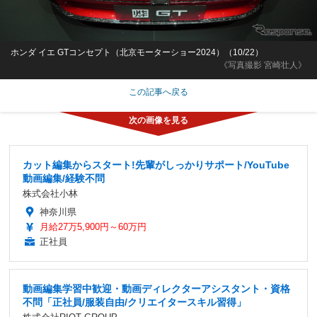
ホンダ イエ GTコンセプト（北京モーターショー2024）（10/22）
《写真撮影 宮崎壮人》
この記事へ戻る
カット編集からスタート!先輩がしっかりサポート/YouTube
動画編集/経験不問
株式会社小林
神奈川県
月給27万5,900円～60万円
正社員
動画編集学習中歓迎・動画ディレクターアシスタント・資格
不問「正社員/服装自由/クリエイタースキル習得」