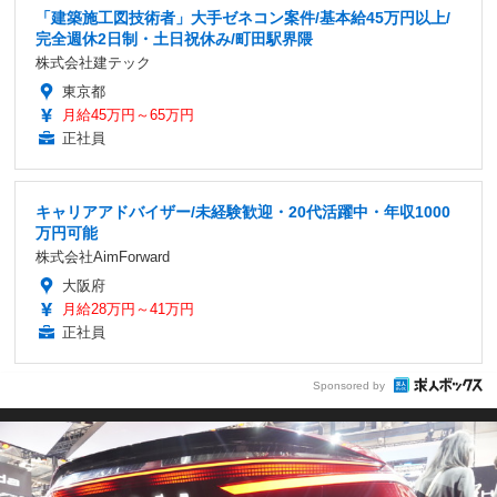
「建築施工図技術者」大手ゼネコン案件/基本給45万円以上/
完全週休2日制・土日祝休み/町田駅界隈
株式会社建テック
東京都
月給45万円～65万円
正社員
キャリアアドバイザー/未経験歓迎・20代活躍中・年収1000
万円可能
株式会社AimForward
大阪府
月給28万円～41万円
正社員
Sponsored by