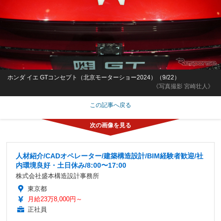
ホンダ イエ GTコンセプト（北京モーターショー2024）（9/22）
《写真撮影 宮崎壮人》
この記事へ戻る
人材紹介/CADオペレーター/建築構造設計/BIM経験者歓迎/社
内環境良好・土日休み/8:00〜17:00
株式会社盛本構造設計事務所
東京都
月給23万8,000円～
正社員