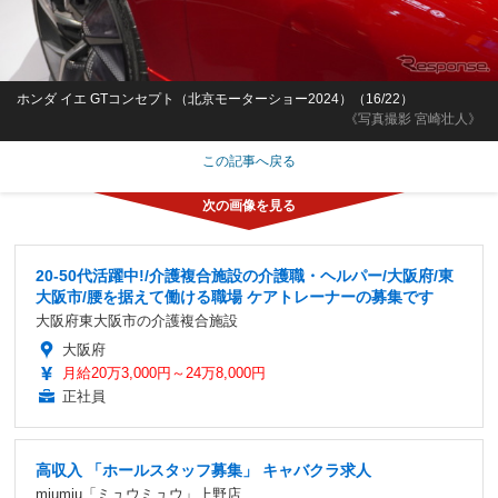
ホンダ イエ GTコンセプト（北京モーターショー2024）（16/22）
《写真撮影 宮崎壮人》
この記事へ戻る
20-50代活躍中!/介護複合施設の介護職・ヘルパー/大阪府/東
大阪市/腰を据えて働ける職場 ケアトレーナーの募集です
大阪府東大阪市の介護複合施設
大阪府
月給20万3,000円～24万8,000円
正社員
高収入 「ホールスタッフ募集」 キャバクラ求人
miumiu「ミュウミュウ」上野店