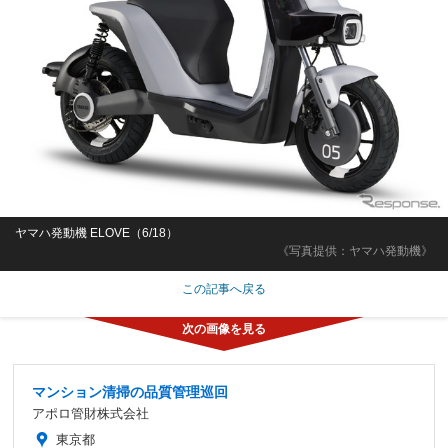
ヤマハ発動機 ELOVE（6/18）
《写真提供：ヤマハ発動機》
この記事へ戻る
マンション清掃の品質管理巡回
アポロ管財株式会社
東京都