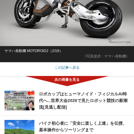
ヤマハ発動機 MOTOROiD2（2/18）
《写真提供：ヤマハ発動機》
この記事へ戻る
ロボカップはヒューマノイド・フィジカルAI時
代へ...世界大会2026で見たロボット競技の新潮
流[見逃し配信]
バイク初心者に「安全に楽しく上達」を伝授、
基本操作からツーリングまで