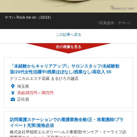
ヤマハ Rock me on（16/18）
《写真提供：ヤマハ》
この記事へ戻る
「未経験からキャリアアップ!」サロンスタッフ/未経験歓
迎/20代女性活躍中/残業ほぼなし/残業なし/高収入 55
クリニカルエステ花蔵 まるひろ川越店
埼玉県
月給28万円～38万円
正社員
訪問看護ステーションでの看護業務全般/正・准看護師/プラ
イベート充実/資格必須
株式会社早稲田エルダリーヘルス事業団/サンケア・イーライフ訪