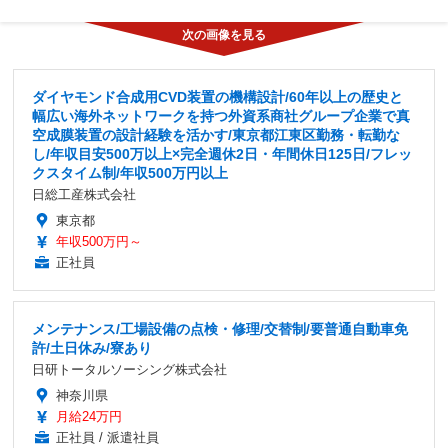
ダイヤモンド合成用CVD装置の機構設計/60年以上の歴史と
幅広い海外ネットワークを持つ外資系商社グループ企業で真
空成膜装置の設計経験を活かす/東京都江東区勤務・転勤な
し/年収目安500万以上×完全週休2日・年間休日125日/フレッ
クスタイム制/年収500万円以上
日総工産株式会社
東京都
年収500万円～
正社員
メンテナンス/工場設備の点検・修理/交替制/要普通自動車免
許/土日休み/寮あり
日研トータルソーシング株式会社
神奈川県
月給24万円
正社員 / 派遣社員