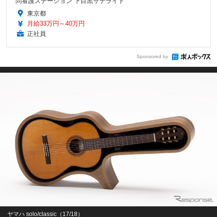
問看護ステーション 下目黒サテライト
東京都
月給33万円～40万円
正社員
Sponsored by
ヤマハ solo/classic（17/18）