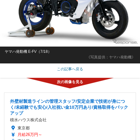
ヤマハ発動機 E-FV（7/18）
《写真提供：ヤマハ発動機》
この記事へ戻る
外壁材製造ラインの管理スタッフ/安定企業で技術が身につ
く/未経験でも安心/入社祝い金10万円あり/資格取得をバック
アップ
積水ハウス株式会社
東京都
月給26万円～