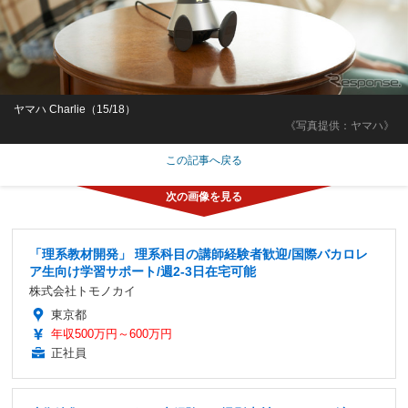
ヤマハ Charlie（15/18）
《写真提供：ヤマハ》
この記事へ戻る
「理系教材開発」 理系科目の講師経験者歓迎/国際バカロレ
ア生向け学習サポート/週2-3日在宅可能
株式会社トモノカイ
東京都
年収500万円～600万円
正社員