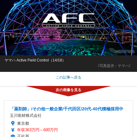
ヤマハ Active Field Control（14/18）
《写真提供：ヤマハ》
この記事へ戻る
「薬剤師」/その他一般企業/千代田区/20代-40代積極採用中
玉川衛材株式会社
東京都
年収363万円～600万円
正社員