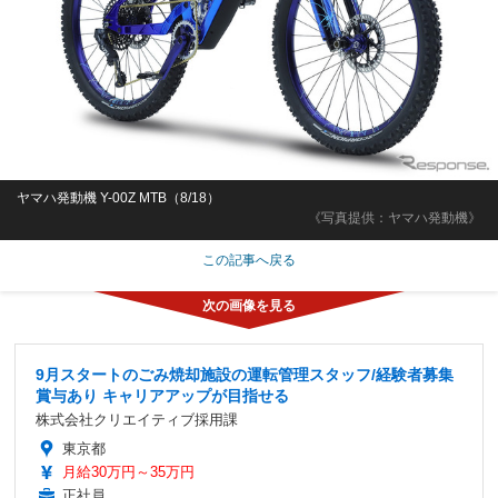
ヤマハ発動機 Y-00Z MTB（8/18）
《写真提供：ヤマハ発動機》
この記事へ戻る
9月スタートのごみ焼却施設の運転管理スタッフ/経験者募集
賞与あり キャリアアップが目指せる
株式会社クリエイティブ採用課
東京都
月給30万円～35万円
正社員