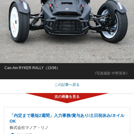
Can-Am RYKER RALLY（15/36）
《写真撮影 中野英幸》
この記事へ戻る
「内定まで最短2週間」入力事務/賞与あり/土日祝休み/ネイル
OK
株式会社マノア・リノ