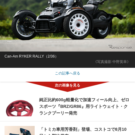
Can-Am RYKER RALLY（2/36）
《写真撮影 中野英幸》
この記事へ戻る
純正比約600g軽量化で加速フィール向上、ゼロ
スポーツ『BRZ/GR86』用ライトウェイト・ク
ランクプーリー発売
「トミカ車用芳香剤」登場、コストコで8月10