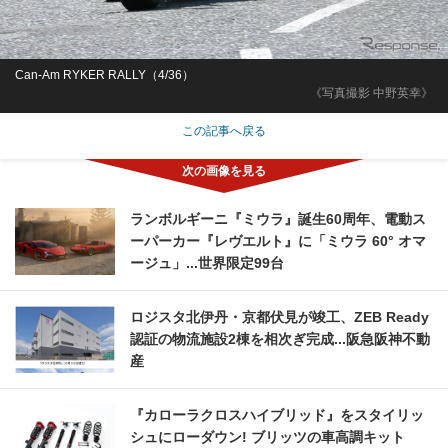
Can-Am RYKER RALLY（4/36）
《写真撮影 中野英幸》
この記事へ戻る
ランボルギーニ『ミウラ』誕生60周年、電動ス
ーパーカー『レヴエルト』に「ミウラ 60° オマ
ージュ」...世界限定99台
ロジスタ北伊丹・京都伏見が竣工、ZEB Ready
認証の物流施設2棟を相次ぎ完成...阪急阪神不動
産
『カローラクロスハイブリッド』をスタイリッ
シュにローダウン! ブリッツの車高調キット