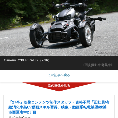
Can-Am RYKER RALLY（7/36）
《写真撮影 中野英幸》
この記事へ戻る
「27卒」映像コンテンツ制作スタッフ・資格不問「正社員/有
給消化率高い/動画スキル習得」映像・動画系転職希望/横浜
市西区南幸2丁目
株式会社Creer