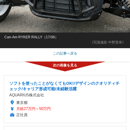
Can-Am RYKER RALLY（17/36）
《写真撮影 中野英幸》
この記事へ戻る
ソフトを使ったことがなくてもOK!/デザインのクオリティチ
ェック/キャリア形成可能/未経験活躍
AQUARIUS株式会社
東京都
月給27万円～50万円
正社員