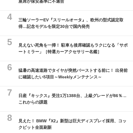
座席が保安基準に不適合
三輪ソーラーEV『スリールオータ』、欧州の型式認定取
得…記念モデルを限定30台で国内発売
見えない死角を一掃！ 駐車も後席確認もラクになる「サポ
ートミラー」［特選カーアクセサリー名鑑］
猛暑の高速道路でタイヤが突然バーストする前に！ 出発前
に確認したい5項目～Weeklyメンテナンス～
日産『キックス』受注1万1388台、上級グレードが86％…
これからの課題
見えた！ BMW『X2』新型は巨大ディスプレイ採用、コッ
クピット全面刷新