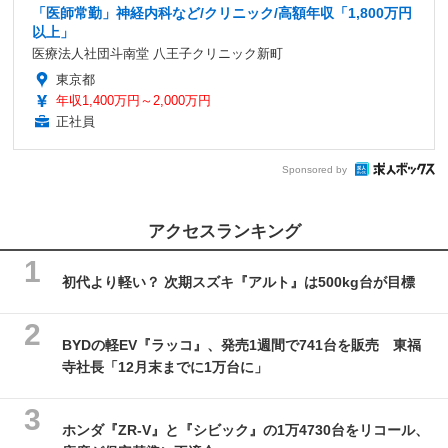
「医師常勤」神経内科など/クリニック/高額年収「1,800万円
以上」
医療法人社団斗南堂 八王子クリニック新町
東京都
年収1,400万円～2,000万円
正社員
Sponsored by
アクセスランキング
初代より軽い？ 次期スズキ『アルト』は500kg台が目標
BYDの軽EV『ラッコ』、発売1週間で741台を販売 東福
寺社長「12月末までに1万台に」
ホンダ『ZR-V』と『シビック』の1万4730台をリコール、