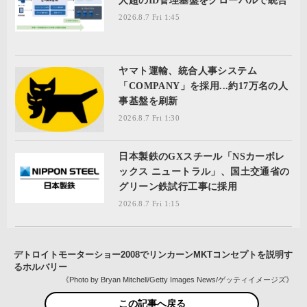
人超のID管理基盤をグローバルで統合
2026.8.7 Fri 1:45
ヤマト運輸、統合人事システム
「COMPANY」を採用...約17万名の人
事基盤を刷新
2026.8.7 Fri 1:30
日本製鉄のGXスチール「NSカーボレ
ックス ニュートラル」、国土交通省の
グリーン鉄試行工事に採用
2026.8.7 Fri 1:15
デトロイトモーターショー2008でリンカーンMKTコンセプトを説明す
るホルバリー
《Photo by Bryan Mitchell/Getty Images News/ゲッティイメージズ》
この記事へ戻る