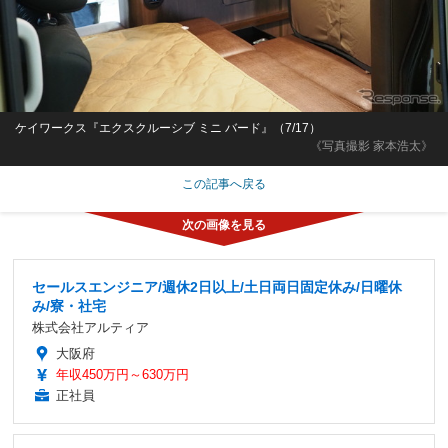
ケイワークス『エクスクルーシブ ミニ バード』（7/17）
《写真撮影 家本浩太》
この記事へ戻る
セールスエンジニア/週休2日以上/土日両日固定休み/日曜休
み/寮・社宅
株式会社アルティア
大阪府
年収450万円～630万円
正社員