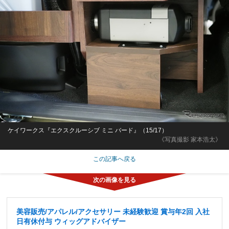
ケイワークス『エクスクルーシブ ミニ バード』（15/17）
《写真撮影 家本浩太》
この記事へ戻る
美容販売/アパレル/アクセサリー 未経験歓迎 賞与年2回 入社
日有休付与 ウィッグアドバイザー