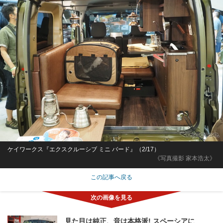
ケイワークス『エクスクルーシブ ミニ バード』（2/17）
《写真撮影 家本浩太》
この記事へ戻る
見た目は純正、音は本格派! スペーシアに