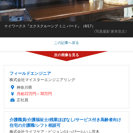
ケイワークス『エクスクルーシブ ミニ バード』（8/17）
《写真撮影 家本浩太》
この記事へ戻る
フィールドエンジニア
株式会社マイスターエンジニアリング
神奈川県
月給22万円～30万円
正社員
介護職員/介護福祉士/残業ほぼなし/サービス付き高齢者向け
住宅の介護職/シフト相談可
株式会社ライフケア・ビジョン/はっぴーらいふ茨木