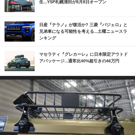
生...YSP札幌清田が8月8日オープン
日産『テラノ』が復活か? 三菱『パジェロ』と
兄弟車になる可能性を考える...土曜ニュースラ
ンキング
マセラティ『グレカーレ』に日本限定アウトド
アパッケージ...通常比40%超引きの46万円