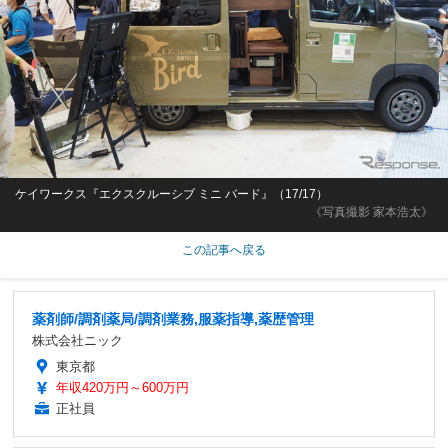
ケイワークス『エクスクルーシブ ミニ バード』（17/17）
《写真撮影 家本浩太》
この記事へ戻る
薬剤師/調剤薬局/調剤業務,服薬指導,薬歴管理
株式会社ニック
東京都
年収420万円～600万円
正社員