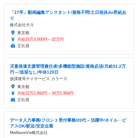
「27卒」動画編集アシスタント/資格不問/土日祝休み/昇給あ
り
株式会社大斗
東京都
月給25万3,500円～32万円
正社員
児童発達支援管理責任者/多機能型施設/資格必須/月給32.2万
円～/送迎なし/年休120日
放課後等デイサービス カラーズ
東京都
月給32万2,892円～34万5,956円
正社員
データ入力事務/フロント受付事務/20代～活躍中/ネイル・ピ
アスOK/駅近/安定企業
MeilleureVie株式会社