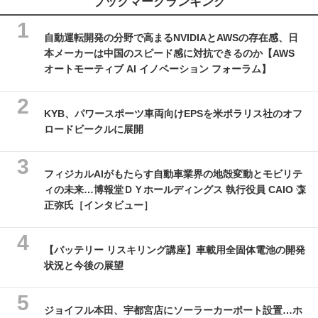
ブックマークランキング
自動運転開発の分野で高まるNVIDIAとAWSの存在感、日
本メーカーは中国のスピード感に対抗できるのか【AWS
オートモーティブ AI イノベーション フォーラム】
KYB、パワースポーツ車両向けEPSを米ポラリス社のオフ
ロードビークルに展開
フィジカルAIがもたらす自動車業界の地殻変動とモビリテ
ィの未来…博報堂ＤＹホールディングス 執行役員 CAIO 森
正弥氏［インタビュー］
【バッテリー リスキリング講座】車載用全固体電池の開発
状況と今後の展望
ジョイフル本田、宇都宮店にソーラーカーポート設置…ホ