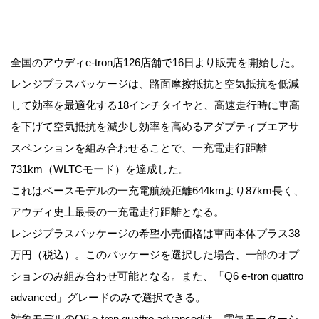
全国のアウディe-tron店126店舗で16日より販売を開始した。
レンジプラスパッケージは、路面摩擦抵抗と空気抵抗を低減
して効率を最適化する18インチタイヤと、高速走行時に車高
を下げて空気抵抗を減少し効率を高めるアダプティブエアサ
スペンションを組み合わせることで、一充電走行距離
731km（WLTCモード）を達成した。
これはベースモデルの一充電航続距離644kmより87km長く、
アウディ史上最長の一充電走行距離となる。
レンジプラスパッケージの希望小売価格は車両本体プラス38
万円（税込）。このパッケージを選択した場合、一部のオプ
ションのみ組み合わせ可能となる。また、「Q6 e-tron quattro
advanced」グレードのみで選択できる。
対象モデルのQ6 e-tron quattro advancedは、電気モーターシ