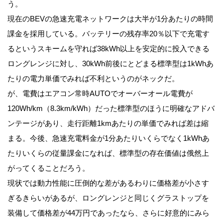
う。
現在のBEVの急速充電ネットワークは大半が1分あたりの時間
課金を採用している。バッテリーの残存率20％以下で充電す
るというスキームを守れば38kWh以上を安定的に投入できる
ロングレンジに対し、30kWh前後にとどまる標準型は1kWhあ
たりの電力単価でみれば不利というのがネックだ。
が、電費はエアコン常時AUTOでオーバーオール電費が
120Wh/km（8.3km/kWh）だった標準型のほうに明確なアドバ
ンテージがあり、走行距離1kmあたりの単価でみれば差は縮
まる。今後、急速充電料金が1分あたりいくらでなく1kWhあ
たりいくらの従量課金になれば、標準型の存在価値は俄然上
がってくることだろう。
現状では動力性能に圧倒的な差があるわりに価格差が小さす
ぎるきらいがあるが、ロングレンジと同じくグラストップを
装備して価格差が44万円であったなら、さらに好意的にみら