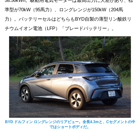
58.56kWh。駆動用電気モーターは最高出力に大差があり、標
準型が70kW（95馬力）、ロングレンジが150kW（204馬
力）。バッテリーセルはどちらもBYD自製の薄型リン酸鉄リ
チウムイオン電池（LFP）「ブレードバッテリー」。
BYD ドルフィン ロングレンジのリアビュー。全長4.3mと、Cセグメントの中
ではショートボディだ。