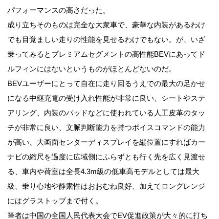
パフォーマンスの高さだった。
成り立ちそのものは完全な大衆車で、豪華な内装があるわけ
でも目覚ましい走りの性能を見せるわけでもない。が、いざ
乗ってみるとプレミアムセグメントの高性能BEVにあってド
ルフィンにはないというものがほとんどないのだ。
BEVユーザーにとって自在に走り回るうえでの最大の足かせ
になる中継充電の受け入れ性能が非常に良い、シートやステ
アリング、内装のパッドなどに使われている人工皮革のタッ
チが非常に良い、文脈判断能力を持つボイスコマンドの能力
が高い、大画面センターディスプレイを縦位置にすればカー
ナビの縮尺を過度に広域側にふらずとも行く先を広く見渡せ
る、車内や荷室は全長4.3m級の低車高モデルとしては最大
級、乗り心地や静粛性はおおむね良好、加えてロングレンジ
にはグラストップまで付く。
筆者は中国の全国人民代表大会でEV促進政策が大々的に打ち