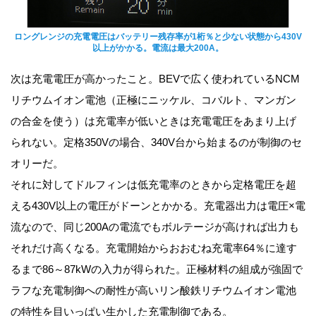
ロングレンジの充電電圧はバッテリー残存率が1桁％と少ない状態から430V
以上がかかる。電流は最大200A。
次は充電電圧が高かったこと。BEVで広く使われているNCM
リチウムイオン電池（正極にニッケル、コバルト、マンガン
の合金を使う）は充電率が低いときは充電電圧をあまり上げ
られない。定格350Vの場合、340V台から始まるのが制御のセ
オリーだ。
それに対してドルフィンは低充電率のときから定格電圧を超
える430V以上の電圧がドーンとかかる。充電器出力は電圧×電
流なので、同じ200Aの電流でもボルテージが高ければ出力も
それだけ高くなる。充電開始からおおむね充電率64％に達す
るまで86～87kWの入力が得られた。正極材料の組成が強固で
ラフな充電制御への耐性が高いリン酸鉄リチウムイオン電池
の特性を目いっぱい生かした充電制御である。