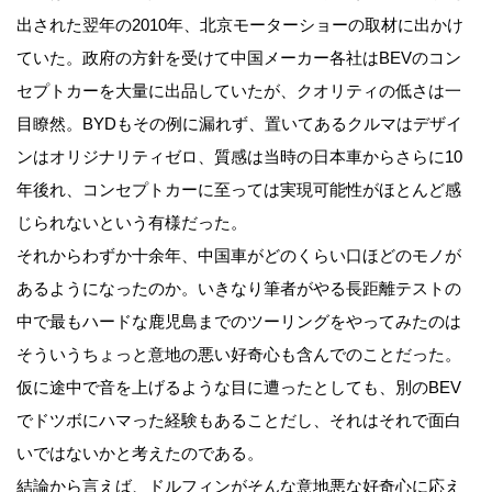
出された翌年の2010年、北京モーターショーの取材に出かけ
ていた。政府の方針を受けて中国メーカー各社はBEVのコン
セプトカーを大量に出品していたが、クオリティの低さは一
目瞭然。BYDもその例に漏れず、置いてあるクルマはデザイ
ンはオリジナリティゼロ、質感は当時の日本車からさらに10
年後れ、コンセプトカーに至っては実現可能性がほとんど感
じられないという有様だった。
それからわずか十余年、中国車がどのくらい口ほどのモノが
あるようになったのか。いきなり筆者がやる長距離テストの
中で最もハードな鹿児島までのツーリングをやってみたのは
そういうちょっと意地の悪い好奇心も含んでのことだった。
仮に途中で音を上げるような目に遭ったとしても、別のBEV
でドツボにハマった経験もあることだし、それはそれで面白
いではないかと考えたのである。
結論から言えば、ドルフィンがそんな意地悪な好奇心に応え