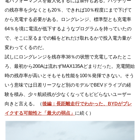
電パフォーマンスを最大化するには条件もある。バッテリー
の残存率を少なくとも20％、できれば10％程度にまで下げて
から充電する必要がある。ロングレンジ、標準型とも充電率
64％を境に電流が低下するようなプログラムを持っていたの
で、そこに至るまでの幅をどれだけ取れるかで投入電力量が
変わってくるのだ。
試しにロングレンジを残存率38％の状態で充電してみたとこ
ろ、最初から200Aは流れずMAX135Aどまりだった。充電開始
時の残存率が高いとそもそも性能を100％発揮できない。そう
いう意味では日差リーフなど別のモデルでBEVドライブの経
験を積み、少々航続残が少なくなってもビビらないユーザー
向きと言える。（
後編：長距離走行でわかった、BYDがブレ
イクする可能性と「最大の弱点」
に続く）