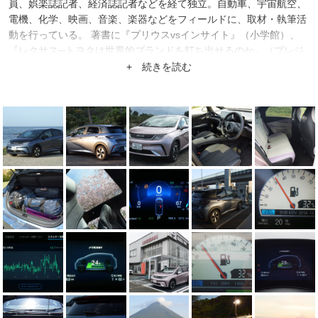
員、娯楽誌記者、経済誌記者などを経て独立。自動車、宇宙航空、
電機、化学、映画、音楽、楽器などをフィールドに、取材・執筆活
動を行っている。 著書に『プリウスvsインサイト』（小学館）、
『レクサス─トヨタは世界的ブランドを打ち出せるのか』（プレジ
デント社）がある。
+ 続きを読む