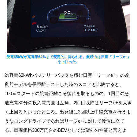
受電65kWが充電率64%まで安定的に得られる。航続力は日産『リーフe+』
を上回った。
総容量62kWhバッテリーパックを積む日産「リーフe+」の改
良前モデルを長距離テストした時のスコアと比較すると、
100％スタートの航続距離こそ後れを取るものの、1回目の急
速充電30分の投入電力量は互角、2回目以降はリーフe+を大き
く上回るといったところ。出発後に3回以上中継充電を行うよ
うなロングドライブであればリーフe+に対して優位に立て
る。車両価格300万円台のBEVとしては望外の性能と言えよ