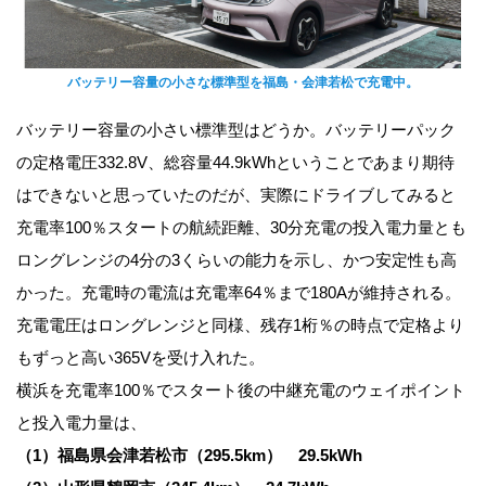
バッテリー容量の小さな標準型を福島・会津若松で充電中。
バッテリー容量の小さい標準型はどうか。バッテリーパック
の定格電圧332.8V、総容量44.9kWhということであまり期待
はできないと思っていたのだが、実際にドライブしてみると
充電率100％スタートの航続距離、30分充電の投入電力量とも
ロングレンジの4分の3くらいの能力を示し、かつ安定性も高
かった。充電時の電流は充電率64％まで180Aが維持される。
充電電圧はロングレンジと同様、残存1桁％の時点で定格より
もずっと高い365Vを受け入れた。
横浜を充電率100％でスタート後の中継充電のウェイポイント
と投入電力量は、
（1）福島県会津若松市（295.5km） 29.5kWh