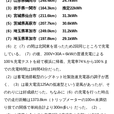
（2）山形県鶴岡市（245.4km） 24.7kWh
（3）岩手県一関市（164.3km） 推定22kWh
（4）宮城県仙台市（211.6km） 31.3kWh
（5）茨城県高萩市（207.7km） 30.6kWh
（6）埼玉県草加市（249.0km） 31.2kWh
（7）埼玉県草加市（197.8km） 29.1kWh
（6）と（7）の間は北関東を巡ったため2回同じところで充電
している。（7）の後、200V×30A＝6kWの普通充電による
100％充電テストを経て横浜に帰着。充電率74％から100％ま
での充電時間は1時間43分だった。
（2）は蓄電池搭載型のシグネット社製急速充電器の調子が悪
く、（3）は最大電流125Aの低速型という逆風があったが、そ
のわりには好成績だった。ちなみに（6）の充電を行った時点
での走行距離は1373.8km（トリップメーターの100ｍ未満切
り捨ての関係で単純合計より300m多い）だった。（2）、