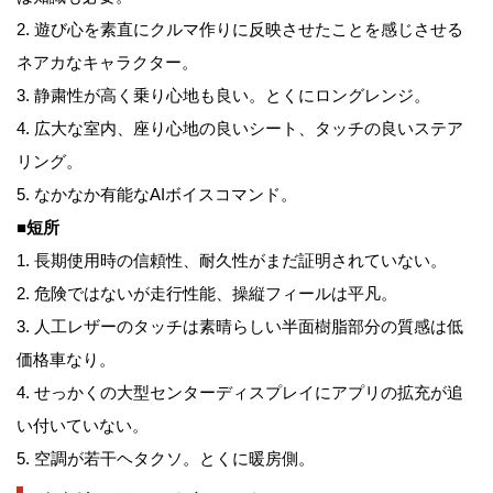
2. 遊び心を素直にクルマ作りに反映させたことを感じさせる
ネアカなキャラクター。
3. 静粛性が高く乗り心地も良い。とくにロングレンジ。
4. 広大な室内、座り心地の良いシート、タッチの良いステア
リング。
5. なかなか有能なAIボイスコマンド。
■短所
1. 長期使用時の信頼性、耐久性がまだ証明されていない。
2. 危険ではないが走行性能、操縦フィールは平凡。
3. 人工レザーのタッチは素晴らしい半面樹脂部分の質感は低
価格車なり。
4. せっかくの大型センターディスプレイにアプリの拡充が追
い付いていない。
5. 空調が若干ヘタクソ。とくに暖房側。