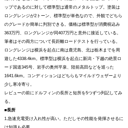
ップであるのに対して標準型は通常のメタルトップ。塗装は
ロングレンジが2トーン、標準型が単色なので、外観でどちら
のグレードか簡単に判別できる。価格は標準型が消費税込み
363万円、ロングレンジが同407万円と意外に接近している。
筆者はその両方について長距離ロードテストを行っている。
ロングレンジは横浜を起点に南は鹿児島、北は栃木までを周
遊した4338.4km。標準型は横浜を起点に新潟・下越の絶景ロ
ード国道345号、岩手の奥州平泉、陸前高田などを巡った
1641.6km。コンディションはどちらもマイルドウェザーより
少し寒冷寄り。
レビューの前にドルフィンの長所と短所を5つずつ列記してみ
る。
■長所
1.急速充電受け入れ性が高い。ただしその性能を発揮させるに
は知識も必要。