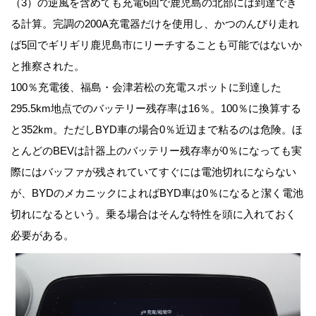
（3）の逆風を含めても充電6回で鹿児島の北部には到達でき
る計算。完調の200A充電器だけを使用し、かつのんびり走れ
ば5回でギリギリ鹿児島市にリーチすることも可能ではないか
と推察された。
100％充電後、福島・会津若松の充電スポットに到達した
295.5km地点でのバッテリー残存率は16％。100％に換算する
と352km。ただしBYD車の場合0％近辺まで粘るのは危険。ほ
とんどのBEVは計器上のバッテリー残存率が0％になっても実
際にはバッファが残されていてすぐには電池切れにならない
が、BYDのメカニックによればBYD車は0％になると潔く電池
切れになるという。乗る場合はそんな特性を頭に入れておく
必要がある。