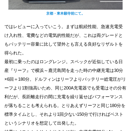
京都・東本願寺前にて。
ではレビューに入っていこう。まずは航続性能、急速充電受
け入れ性、電費などの電気的性能だが、これは両グレードと
もバッテリー容量に比して望外とも言える良好なリザルトを
得られた。
最初に乗ったのはロングレンジ。スペックが近似している日
産『リーフ』で横浜～鹿児島間を走った時の中継充電は30分
×6回＝180分。ドルフィンはリーフよりバッテリー総電圧がリ
ーフより1割強高いため、同じ200A充電器でも受電はその分有
利だが、長距離走行の間に充電を繰り返せばパフォーマンス
が落ちることも考えられる。とりあえずリーフと同じ180分を
標準タイムとし、それより1回少ない150分で行ければベスト
というシナリオを想定して出発した。