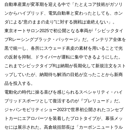
自動車産業が変革期を迎える中で「たとえコア技術がガソリ
ンからハイブリッド、電気自動車と変わったとしても、ホン
ダによる“意のままの走り”に対する挑戦は途絶えない」。
東京オートサロン2025で初公開となる車両が『シビックタイ
プRレーシングブラック・パッケージ』だ。インテリア全体を
黒で統一し、各所にスウェード表皮の素材を用いることで光
の反射を抑制、ドライバーが運転に集中できるようにした。
これまでシビックタイプRは納期が長期化して新規注文をスト
ップしていたが、納期待ち解消の目処が立ったことから新商
品を投入する。
電動化の時代に操る喜びを感じられるスペシャリティ・ハイ
ブリッドスポーツとして復活するのが『プレリュード』だ。
ジャパンモビリティショー2023で世界初公開されたコンセプ
トカーにエアロパーツを装着したプロトタイプが、幕張メッ
セには展示された。高倉統括部長は「カーボンニュートラル