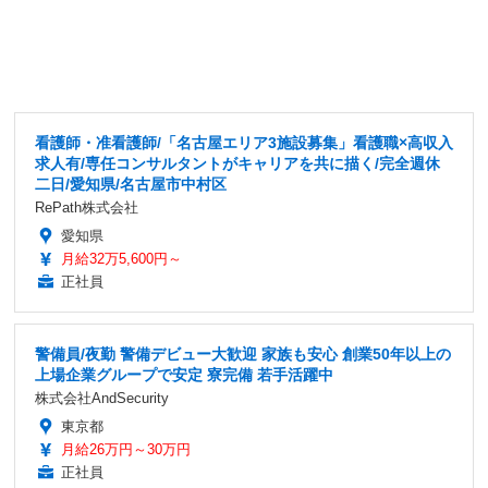
看護師・准看護師/「名古屋エリア3施設募集」看護職×高収入
求人有/専任コンサルタントがキャリアを共に描く/完全週休
二日/愛知県/名古屋市中村区
RePath株式会社
愛知県
月給32万5,600円～
正社員
警備員/夜勤 警備デビュー大歓迎 家族も安心 創業50年以上の
上場企業グループで安定 寮完備 若手活躍中
株式会社AndSecurity
東京都
月給26万円～30万円
正社員