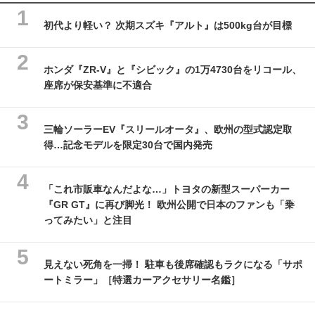
初代より軽い？ 次期スズキ『アルト』は500kg台が目標
ホンダ『ZR-V』と『シビック』の1万4730台をリコール、
座席が保安基準に不適合
三輪ソーラーEV『スリールオータ』、欧州の型式認定取
得…記念モデルを限定30台で国内発売
「これ市販車なんだよな…」トヨタの新型スーパーカー
『GR GT』に再び脚光！ 欧州公開で日本のファンも「乗
ってみたい」と注目
見えない死角を一掃！ 駐車も後席確認もラクになる「サポ
ートミラー」［特選カーアクセサリー名鑑］