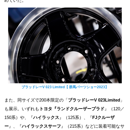
めていた。
ブラッドレーV 023 Limited【 群馬パーツショー2023】
また、同サイズで200本限定の「
ブラッドレーV 023Limited
」
も展示。いずれも
トヨタ『ランドクルーザープラド
』（120／
150系）や、『
ハイラックス
』（125系）、『
FJクルーザ
ー
』、『
ハイラックスサーフ
』（215系）などに装着可能なサ