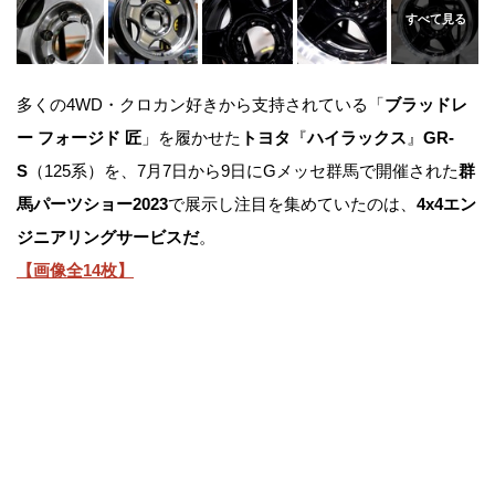
多くの4WD・クロカン好きから支持されている「
ブラッドレ
ー フォージド 匠
」を履かせた
トヨタ
『
ハイラックス
』
GR-
S
（125系）を、7月7日から9日にGメッセ群馬で開催された
群
馬パーツショー2023
で展示し注目を集めていたのは、
4x4エン
ジニアリングサービスだ
。
【画像全14枚】