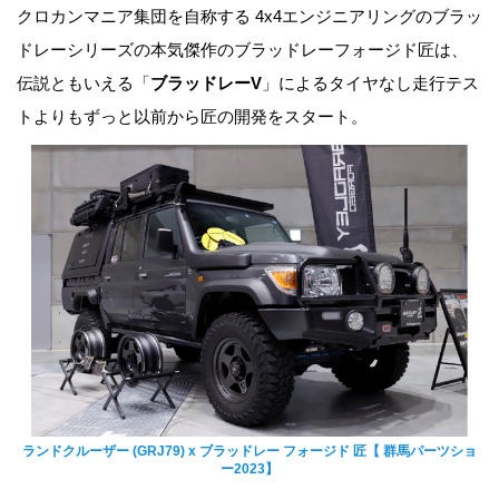
クロカンマニア集団を自称する 4x4エンジニアリングのブラッ
ドレーシリーズの本気傑作のブラッドレーフォージド匠は、
伝説ともいえる「
ブラッドレーV
」によるタイヤなし走行テス
トよりもずっと以前から匠の開発をスタート。
ランドクルーザー (GRJ79) x ブラッドレー フォージド 匠【 群馬パーツショ
ー2023】