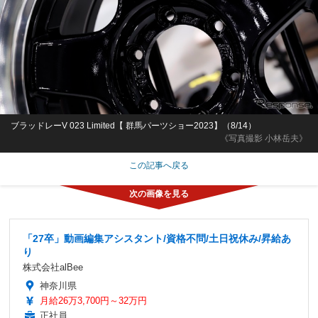
ブラッドレーV 023 Limited【 群馬パーツショー2023】（8/14）
《写真撮影 小林岳夫》
この記事へ戻る
「27卒」動画編集アシスタント/資格不問/土日祝休み/昇給あ
り
株式会社alBee
神奈川県
月給26万3,700円～32万円
正社員