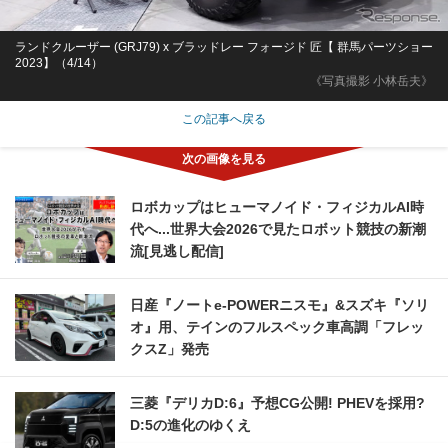
ランドクルーザー (GRJ79) x ブラッドレー フォージド 匠【 群馬パーツショー
2023】（4/14）
《写真撮影 小林岳夫》
この記事へ戻る
ロボカップはヒューマノイド・フィジカルAI時
代へ...世界大会2026で見たロボット競技の新潮
流[見逃し配信]
日産『ノートe-POWERニスモ』&スズキ『ソリ
オ』用、テインのフルスペック車高調「フレッ
クスZ」発売
三菱『デリカD:6』予想CG公開! PHEVを採用?
D:5の進化のゆくえ