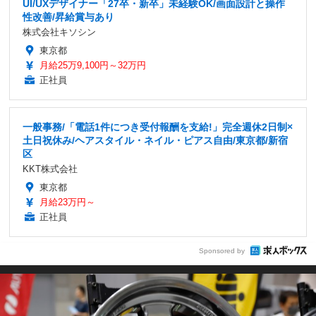
UI/UXデザイナー「27卒・新卒」未経験OK/画面設計と操作
性改善/昇給賞与あり
株式会社キソシン
東京都
月給25万9,100円～32万円
正社員
一般事務/「電話1件につき受付報酬を支給!」完全週休2日制×
土日祝休み/ヘアスタイル・ネイル・ピアス自由/東京都/新宿
区
KKT株式会社
東京都
月給23万円～
正社員
Sponsored by