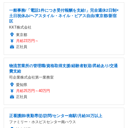
一般事務/「電話1件につき受付報酬を支給!」完全週休2日制×
土日祝休み/ヘアスタイル・ネイル・ピアス自由/東京都/新宿
区
KKT株式会社
東京都
月給23万円～
正社員
物流営業所の管理職/資格取得支援/経験者歓迎/昇給あり/交通
費支給
司企業株式会社第一業務室
愛知県
月給25万円～40万円
正社員
正看護師/夜勤専従/訪問/センター南駅/月給30万以上
ファミリー・ホスピスセンター南ハウス