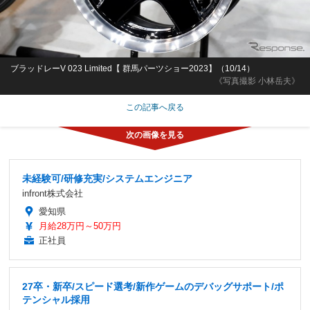
ブラッドレーV 023 Limited【 群馬パーツショー2023】（10/14）
《写真撮影 小林岳夫》
この記事へ戻る
未経験可/研修充実/システムエンジニア
infront株式会社
愛知県
月給28万円～50万円
正社員
27卒・新卒/スピード選考/新作ゲームのデバッグサポート/ポ
テンシャル採用