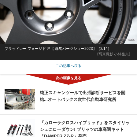
ブラッドレー フォージド 匠【 群馬パーツショー2023】（2/14）
《写真撮影 小林岳夫》
この記事へ戻る
純正スキャンツールで出張診断サービスを開
始...オートバックス次世代自動車研究所
『カローラクロスハイブリッド』をスタイリッ
シュにローダウン! ブリッツの車高調キット
「DAMPER ZZ-R」発売