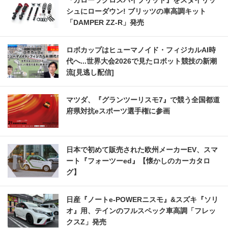
シュにローダウン! ブリッツの車高調キット
「DAMPER ZZ-R」発売
ロボカップはヒューマノイド・フィジカルAI時
代へ...世界大会2026で見たロボット競技の新潮
流[見逃し配信]
マツダ、『グランツーリスモ7』で競う全国都道
府県対抗eスポーツ選手権に参画
日本で初めて販売された欧州メーカーEV、スマ
ート『フォーツーed』【懐かしのカーカタロ
グ】
日産『ノートe-POWERニスモ』&スズキ『ソリ
オ』用、テインのフルスペック車高調「フレッ
クスZ」発売