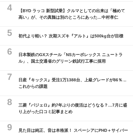
【BYD ラッコ 新型試乗】クルマとしての出来は「極めて
高い」が、その真髄は別のところにあった…中村孝仁
初代より軽い？ 次期スズキ『アルト』は500kg台が目標
日本製鉄のGXスチール「NSカーボレックス ニュートラ
ル」、国土交通省のグリーン鉄試行工事に採用
日産『キックス』受注1万1388台、上級グレードが86％…
これからの課題
三菱『パジェロ』約7年ぶりの復活はどうなる？…7月に盛
り上がった口コミ記事まとめ
見た目は純正、音は本格派！ スペーシアにPHD＋サイバー