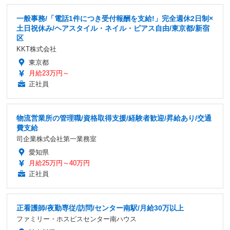
一般事務/「電話1件につき受付報酬を支給!」完全週休2日制×
土日祝休み/ヘアスタイル・ネイル・ピアス自由/東京都/新宿
区
KKT株式会社
東京都
月給23万円～
正社員
物流営業所の管理職/資格取得支援/経験者歓迎/昇給あり/交通
費支給
司企業株式会社第一業務室
愛知県
月給25万円～40万円
正社員
正看護師/夜勤専従/訪問/センター南駅/月給30万以上
ファミリー・ホスピスセンター南ハウス