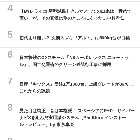
【BYD ラッコ 新型試乗】クルマとしての出来は「極めて
高い」が、その真髄は別のところにあった…中村孝仁
初代より軽い？ 次期スズキ『アルト』は500kg台が目標
日本製鉄のGXスチール「NSカーボレックス ニュートラ
ル」、国土交通省のグリーン鉄試行工事に採用
日産『キックス』受注1万1388台、上級グレードが86％…
これからの課題
見た目は純正、音は本格派！ スペーシアにPHD＋サイバー
ナビXを組んだ実用派システム［Pro Shop インストー
ル・レビュー］by 東京車楽