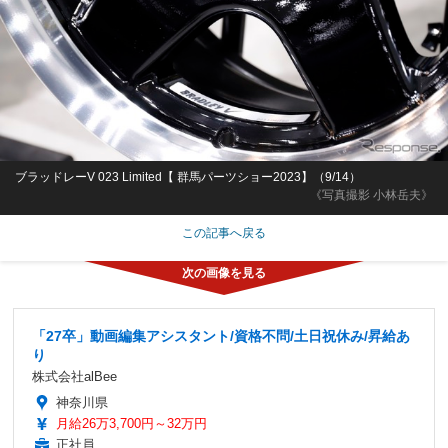
ブラッドレーV 023 Limited【 群馬パーツショー2023】（9/14）
《写真撮影 小林岳夫》
この記事へ戻る
「27卒」動画編集アシスタント/資格不問/土日祝休み/昇給あ
り
株式会社alBee
神奈川県
月給26万3,700円～32万円
正社員