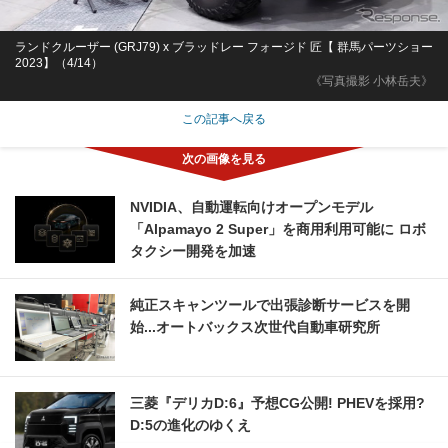
ランドクルーザー (GRJ79) x ブラッドレー フォージド 匠【 群馬パーツショー
2023】（4/14）
《写真撮影 小林岳夫》
この記事へ戻る
NVIDIA、自動運転向けオープンモデル
「Alpamayo 2 Super」を商用利用可能に ロボ
タクシー開発を加速
純正スキャンツールで出張診断サービスを開
始...オートバックス次世代自動車研究所
三菱『デリカD:6』予想CG公開! PHEVを採用?
D:5の進化のゆくえ