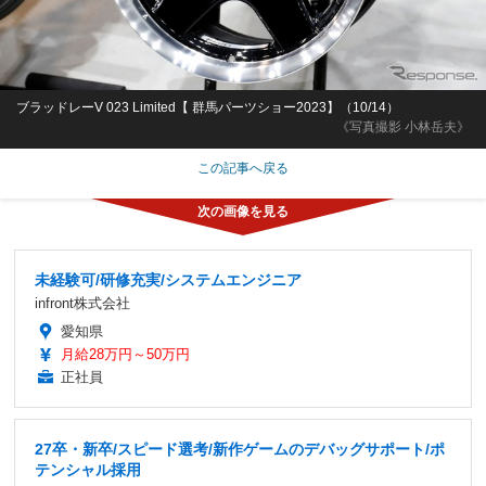
ブラッドレーV 023 Limited【 群馬パーツショー2023】（10/14）
《写真撮影 小林岳夫》
この記事へ戻る
未経験可/研修充実/システムエンジニア
infront株式会社
愛知県
月給28万円～50万円
正社員
27卒・新卒/スピード選考/新作ゲームのデバッグサポート/ポ
テンシャル採用