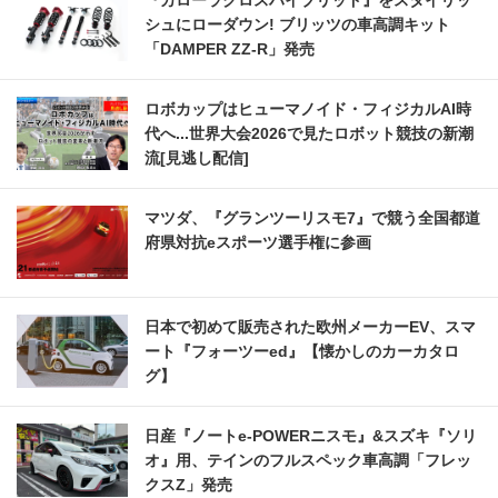
シュにローダウン! ブリッツの車高調キット
「DAMPER ZZ-R」発売
ロボカップはヒューマノイド・フィジカルAI時
代へ...世界大会2026で見たロボット競技の新潮
流[見逃し配信]
マツダ、『グランツーリスモ7』で競う全国都道
府県対抗eスポーツ選手権に参画
日本で初めて販売された欧州メーカーEV、スマ
ート『フォーツーed』【懐かしのカーカタロ
グ】
日産『ノートe-POWERニスモ』&スズキ『ソリ
オ』用、テインのフルスペック車高調「フレッ
クスZ」発売