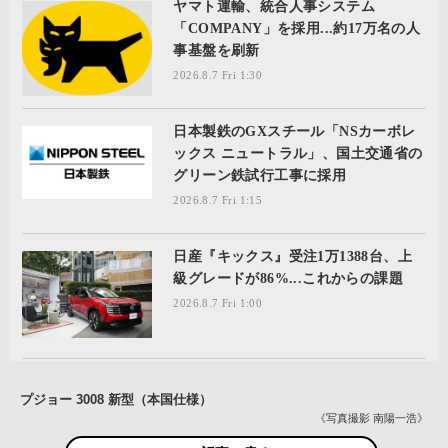
ヤマト運輸、統合人事システム
「COMPANY」を採用...約17万名の人
事基盤を刷新
2026.8.7 Fri 1:30
日本製鉄のGXスチール「NSカーボレ
ックス ニュートラル」、国土交通省の
グリーン鉄試行工事に採用
2026.8.7 Fri 1:15
日産『キックス』受注1万1388台、上
級グレードが86%...これからの課題
2026.8.7 Fri 1:00
プジョー 3008 新型（本国仕様）
《写真撮影 南陽一浩》