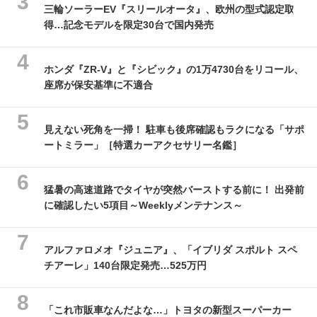
三輪ソーラーEV『スリールオータ』、欧州の型式認定取
得…記念モデルを限定30台で国内発売
ホンダ『ZR-V』と『シビック』の1万4730台をリコール、
座席が保安基準に不適合
見えない死角を一掃！ 駐車も後席確認もラクになる「サポ
ートミラー」［特選カーアクセサリー名鑑］
猛暑の高速道路でタイヤが突然バーストする前に！ 出発前
に確認したい5項目～Weeklyメンテナンス～
アルファロメオ『ジュニア』、「イブリダ スポルト スペ
チアーレ」140台限定発売…525万円
「これ市販車なんだよな…」トヨタの新型スーパーカー