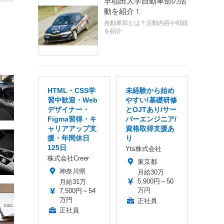
早稲田大学自動車部の活
動を紹介！
自動車部とは？活動内容や戦績
を紹介
HTML・CSS学
未経験から始め
習中歓迎・Web
やすい!基礎研修
デザイナー・
とOJTあり/サー
Figma習得・キ
バーエンジニア/
ャリアアップ支
資格取得支援あ
援・年間休日
り
125日
Yts株式会社
株式会社Creer
東京都
神奈川県
月給30万
5,900円～50
月給31万
万円
7,500円～54
万円
正社員
正社員