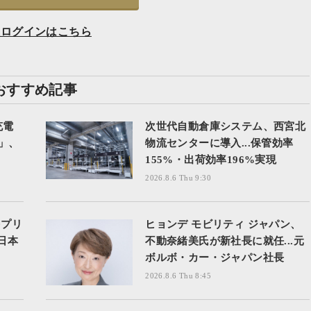
員ログインはこちら
おすすめ記事
充電
次世代自動倉庫システム、西宮北
z」、
物流センターに導入...保管効率
155%・出荷効率196%実現
2026.8.6 Thu 9:30
Dプリ
ヒョンデ モビリティ ジャパン、
日本
不動奈緒美氏が新社長に就任...元
ボルボ・カー・ジャパン社長
2026.8.6 Thu 8:45