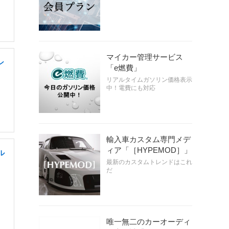
マイカー管理サービス
ン
「e燃費」
リアルタイムガソリン価格表示
中！電費にも対応
輸入車カスタム専門メデ
ィア「［HYPEMOD］」
ル
最新のカスタムトレンドはこれ
だ
唯一無二のカーオーディ