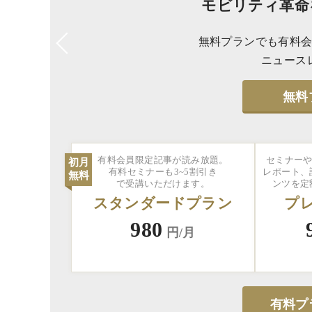
モビリティ革命
無料プランでも有料会
ニュース
無料
有料会員限定記事が読み放題。
セミナーや
初月
有料セミナーも3~5割引き
レポート、
無料
で受講いただけます。
ンツを定
スタンダードプラン
プ
980
円/月
有料プ