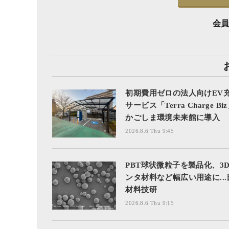
会
初期費用ゼロの法人向けEV
サービス「Terra Charge Bi
かごしま環境未来館に導入
2026.8.6 Thu 9:45
PBT球状微粒子を製品化、3
ンタ材料など幅広い用途に...
材料技研
2026.8.6 Thu 9:15