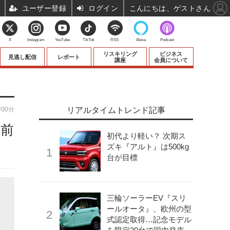
ユーザー登録
ログイン
こんにちは、ゲストさん
X
Instagram
YouTube
TikTok
RSS
Alexa
Podcast
リスキリング
ビジネス
見逃し配信
レポート
講座
会員について
時00分
リアルタイムトレンド記事
を前
初代より軽い？ 次期ス
ズキ『アルト』は500kg
台が目標
三輪ソーラーEV『スリ
ールオータ』、欧州の型
式認定取得…記念モデル