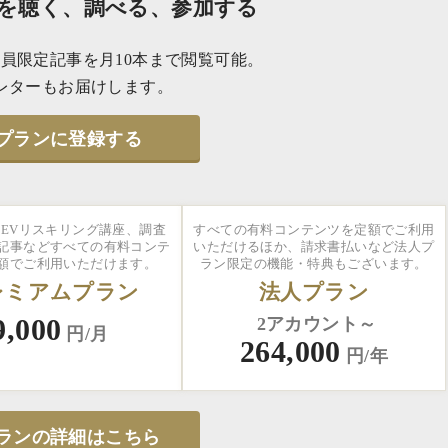
を聴く、調べる、参加する
員限定記事を月10本まで閲覧可能。
レターもお届けします。
プランに登録する
EVリスキリング講座、調査
すべての有料コンテンツを定額でご利用
記事などすべての有料コンテ
いただけるほか、請求書払いなど法人プ
額でご利用いただけます。
ラン限定の機能・特典もございます。
レミアムプラン
法人プラン
9,000
2アカウント～
円/月
264,000
円/年
ランの詳細はこちら