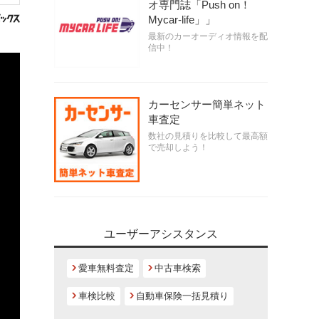
オ専門誌「Push on！
Mycar-life」」
最新のカーオーディオ情報を配
信中！
カーセンサー簡単ネット
車査定
数社の見積りを比較して最高額
で売却しよう！
ユーザーアシスタンス
愛車無料査定
中古車検索
車検比較
自動車保険一括見積り