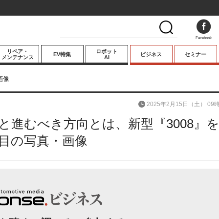
Facebook
リペア・
ロボット
EV特集
ビジネス
セミナー
メンテナンス
AI
プレミアム
画像
業界動向
2025年2月15日（土） 09
テクノロジー
進むべき方向とは、新型『3008』
キーパーソンイ
ンタビュー
枚目の写真・画像
次の画像