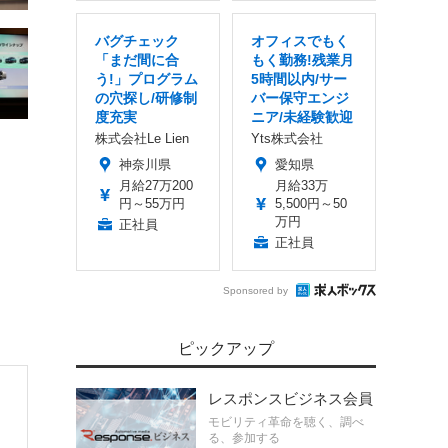
バグチェック
オフィスでもく
「まだ間に合
もく勤務!残業月
う!」プログラム
5時間以内/サー
の穴探し/研修制
バー保守エンジ
度充実
ニア/未経験歓迎
株式会社Le Lien
Yts株式会社
神奈川県
愛知県
月給27万200
月給33万
円～55万円
5,500円～50
万円
正社員
正社員
Sponsored by
ピックアップ
レスポンスビジネス会員
モビリティ革命を聴く、調べ
る、参加する