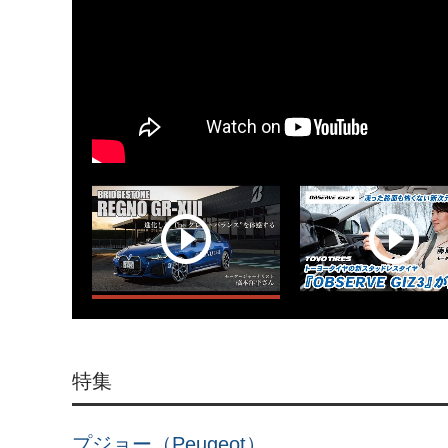
特集
プジョー（Peugeot）