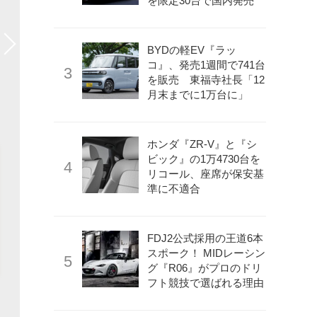
を限定30台で国内発売
BYDの軽EV『ラッ
コ』、発売1週間で741台
を販売 東福寺社長「12
月末までに1万台に」
ホンダ『ZR-V』と『シ
ビック』の1万4730台を
リコール、座席が保安基
準に不適合
FDJ2公式採用の王道6本
スポーク！ MIDレーシン
グ『R06』がプロのドリ
フト競技で選ばれる理由