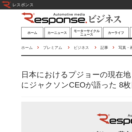
レスポンス
モーターサイクル
ホーム
カーニュース
カーライフ
ニュース
ニューモデル
ニューモデル
カスタマイズ
ホーム
プレミアム
ビジネス
記事
写真・
試乗記
試乗記
カーグッズ
道路交通/社会
カーオーディオ
日本におけるプジョーの現在地と
鉄道
モータースポー
ツ/エンタメ
にジャクソンCEOが語った 8
船舶
航空
宇宙