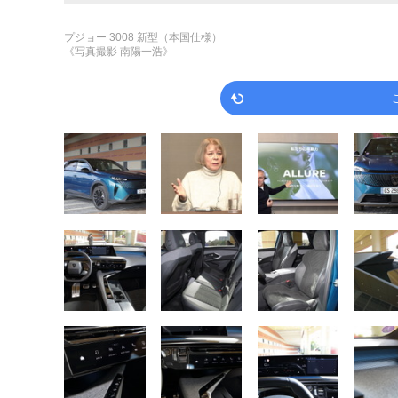
プジョー 3008 新型（本国仕様）
《写真撮影 南陽一浩》