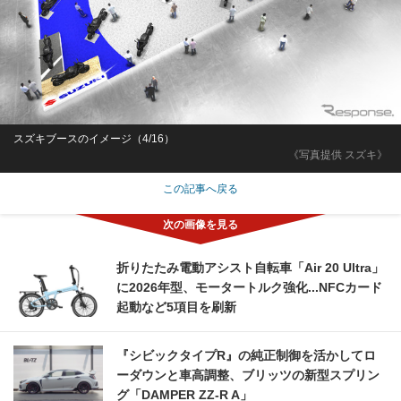
スズキブースのイメージ（4/16）
《写真提供 スズキ》
この記事へ戻る
折りたたみ電動アシスト自転車「Air 20 Ultra」
に2026年型、モータートルク強化...NFCカード
起動など5項目を刷新
『シビックタイプR』の純正制御を活かしてロ
ーダウンと車高調整、ブリッツの新型スプリン
グ「DAMPER ZZ-R A」