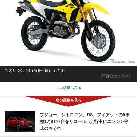
スズキ DR-Z4S（海外仕様）（2/16）
《写真提供 スズキ》
この記事へ戻る
プジョー、シトロエン、DS、フィアットの9車
種1万9147台をリコール...走行中にエンジン停
止のおそれ