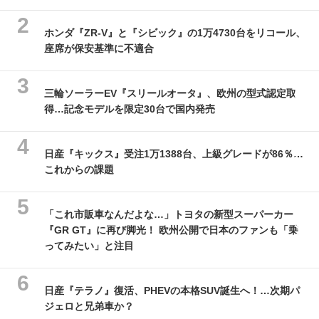
ホンダ『ZR-V』と『シビック』の1万4730台をリコール、
座席が保安基準に不適合
三輪ソーラーEV『スリールオータ』、欧州の型式認定取
得…記念モデルを限定30台で国内発売
日産『キックス』受注1万1388台、上級グレードが86％…
これからの課題
「これ市販車なんだよな…」トヨタの新型スーパーカー
『GR GT』に再び脚光！ 欧州公開で日本のファンも「乗
ってみたい」と注目
日産『テラノ』復活、PHEVの本格SUV誕生へ！…次期パ
ジェロと兄弟車か？