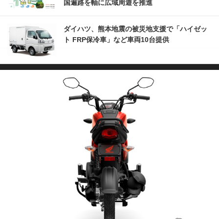
国遍路を軸に広域周遊を推進
ダイハツ、熊本地震の被災地支援で「ハイゼッ
ト FRP保冷車」など車両10台提供