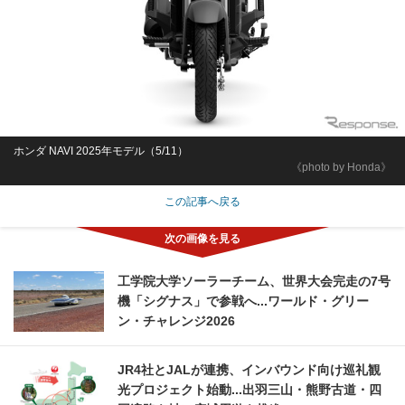
ホンダ NAVI 2025年モデル（5/11）
《photo by Honda》
この記事へ戻る
工学院大学ソーラーチーム、世界大会完走の7号
機「シグナス」で参戦へ...ワールド・グリー
ン・チャレンジ2026
JR4社とJALが連携、インバウンド向け巡礼観
光プロジェクト始動...出羽三山・熊野古道・四