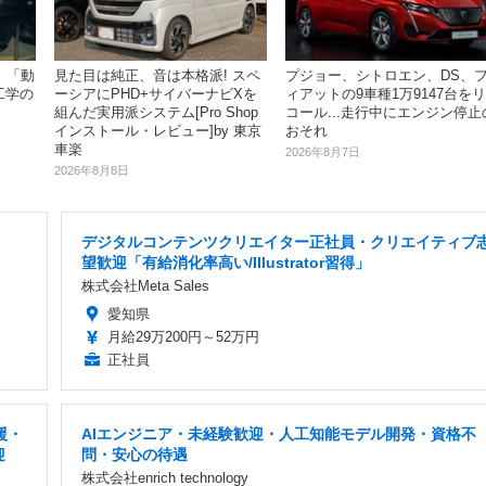
、「動
プジョー、シトロエン、DS、
見た目は純正、音は本格派! スペ
工学の
ィアットの9車種1万9147台をリ
ーシアにPHD+サイバーナビXを
コール...走行中にエンジン停止
組んだ実用派システム[Pro Shop
おそれ
インストール・レビュー]by 東京
車楽
2026年8月7日
2026年8月8日
デジタルコンテンツクリエイター正社員・クリエイティブ
望歓迎「有給消化率高い/Illustrator習得」
株式会社Meta Sales
愛知県
月給29万200円～52万円
正社員
援・
AIエンジニア・未経験歓迎・人工知能モデル開発・資格不
迎
問・安心の待遇
株式会社enrich technology