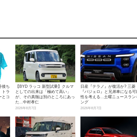
【BYD ラッコ 新型試乗】クルマ
日産『テラノ』が復活か? 三菱
丹後ち
としての出来は「極めて高い」
『パジェロ』と兄弟車になる可
、トラ
が、その真髄は別のところにあっ
性を考える...土曜ニュースラン
ーとコ
た...中村孝仁
ング
2026年8月7日
2026年8月7日