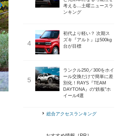
考える…土曜ニュースラ
ンキング
初代より軽い？ 次期ス
ズキ『アルト』は500kg
台が目標
ランクル250／300をホイ
ール交換だけで簡単に差
別化！RAYS『TEAM
《写真撮影 中村孝仁》
プジョー 2008 GT BlueHDi
DAYTONA』の“鉄板”ホ
イール4選
総合アクセスランキング
おすすめ情報［PR］