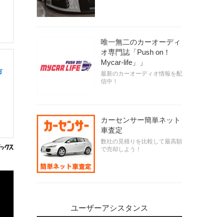
唯一無二のカーオーディ
オ専門誌「Push on！
Mycar-life」」
市
最新のカーオーディオ情報を配
信中！
カーセンサー簡単ネット
車査定
数社の見積りを比較して最高額
で売却しよう！
ユーザーアシスタンス