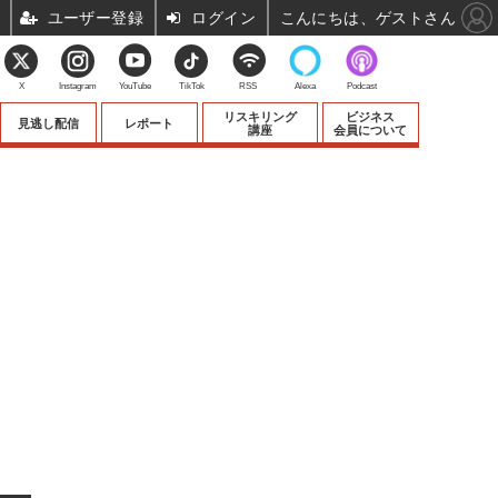
ユーザー登録
ログイン
こんにちは、ゲストさん
X
Instagram
YouTube
TikTok
RSS
Alexa
Podcast
リスキリング
ビジネス
見逃し配信
レポート
講座
会員について