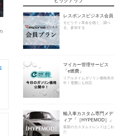
ピックアップ
レスポンスビジネス会員
フ
モビリティ革命を聴く、調べ
る、参加する
の
マイカー管理サービス
志
「e燃費」
リアルタイムガソリン価格表示
中！電費にも対応
輸入車カスタム専門メデ
ィア「［HYPEMOD］」
最新のカスタムトレンドはこれ
だ