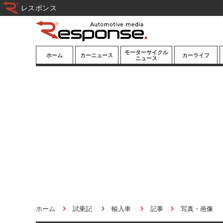
レスポンス
モーターサイクル
ホーム
カーニュース
カーライフ
ニュース
ニューモデル
ニューモデル
カスタマイズ
試乗記
試乗記
カーグッズ
道路交通/社会
カーオーディオ
鉄道
モータースポー
ツ/エンタメ
船舶
航空
宇宙
ホーム
試乗記
輸入車
記事
写真・画像