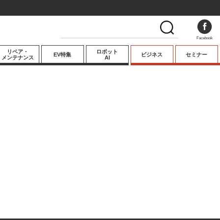
Facebook
リペア・
ロボット
EV特集
ビジネス
セミナー
メンテナンス
AI
プレミアム
業界動向
テクノロジー
キーパーソンイ
ンタビュー