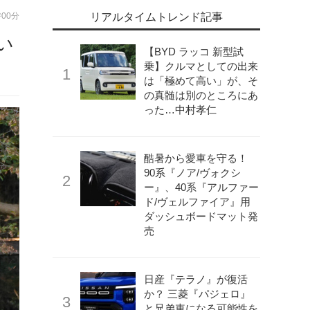
時00分
リアルタイムトレンド記事
い
【BYD ラッコ 新型試
乗】クルマとしての出来
は「極めて高い」が、そ
の真髄は別のところにあ
った…中村孝仁
酷暑から愛車を守る！
90系『ノア/ヴォクシ
ー』、40系『アルファー
ド/ヴェルファイア』用
ダッシュボードマット発
売
日産『テラノ』が復活
か？ 三菱『パジェロ』
と兄弟車になる可能性を