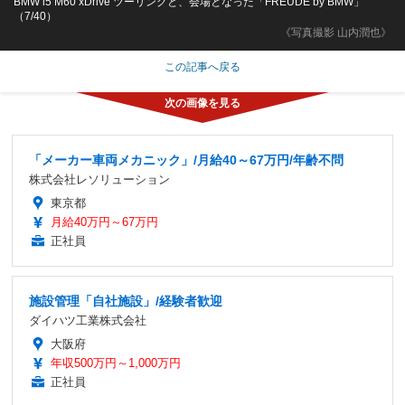
BMW i5 M60 xDrive ツーリングと、会場となった「FREUDE by BMW」
（7/40）
《写真撮影 山内潤也》
この記事へ戻る
「メーカー車両メカニック」/月給40～67万円/年齢不問
株式会社レソリューション
東京都
月給40万円～67万円
正社員
施設管理「自社施設」/経験者歓迎
ダイハツ工業株式会社
大阪府
年収500万円～1,000万円
正社員