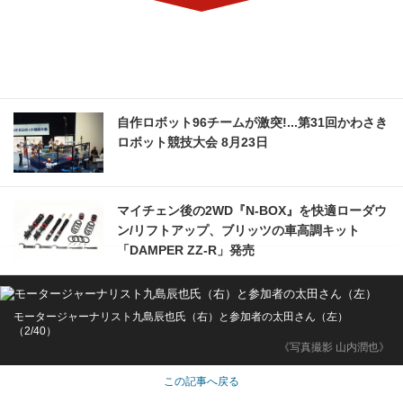
自作ロボット96チームが激突!...第31回かわさき
ロボット競技大会 8月23日
マイチェン後の2WD『N-BOX』を快適ローダウ
ン/リフトアップ、ブリッツの車高調キット
「DAMPER ZZ-R」発売
モータージャーナリスト九島辰也氏（右）と参加者の太田さん（左）
（2/40）
《写真撮影 山内潤也》
この記事へ戻る