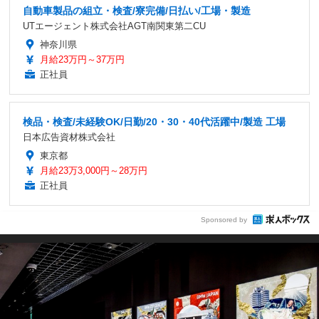
自動車製品の組立・検査/寮完備/日払い/工場・製造
UTエージェント株式会社AGT南関東第二CU
神奈川県
月給23万円～37万円
正社員
検品・検査/未経験OK/日勤/20・30・40代活躍中/製造 工場
日本広告資材株式会社
東京都
月給23万3,000円～28万円
正社員
Sponsored by