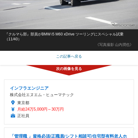
『クルマら部』部員がBMW i5 M60 xDrive ツーリングにスペシャル試乗
（11/40）
《写真撮影 山内潤也》
この記事へ戻る
インフラエンジニア
株式会社エヌエム・ヒューマテック
東京都
月給24万5,000円～30万円
正社員
「管理職 」資格必須/正職員/シフト相談可/住宅型有料老人ホ