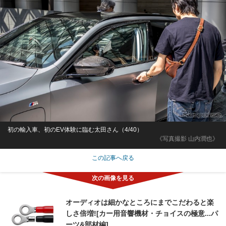
初の輸入車、初のEV体験に臨む太田さん（4/40）
《写真撮影 山内潤也》
この記事へ戻る
オーディオは細かなところにまでこだわると楽
しさ倍増![カー用音響機材・チョイスの極意...パ
ーツ&部材編]