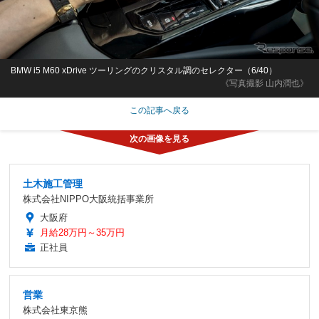
BMW i5 M60 xDrive ツーリングのクリスタル調のセレクター（6/40）
《写真撮影 山内潤也》
この記事へ戻る
土木施工管理
株式会社NIPPO大阪統括事業所
大阪府
月給28万円～35万円
正社員
営業
株式会社東京熊