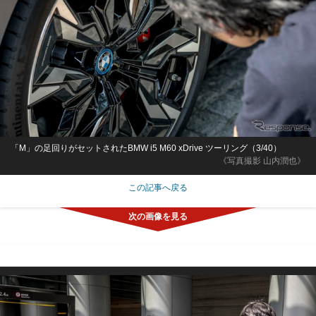
「M」の足回りがセットされたBMW i5 M60 xDrive ツーリング（3/40）
《写真撮影 山内潤也》
この記事へ戻る