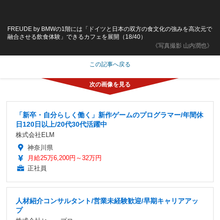
FREUDE by BMWの1階には「ドイツと日本の双方の食文化の強みを高次元で
融合させる飲食体験」できるカフェを展開（18/40）
《写真撮影 山内潤也》
この記事へ戻る
「新卒・自分らしく働く」新作ゲームのプログラマー/年間休
日120日以上/20代30代活躍中
株式会社ELM
神奈川県
月給25万6,200円～32万円
正社員
人材紹介コンサルタント/営業未経験歓迎/早期キャリアアッ
プ