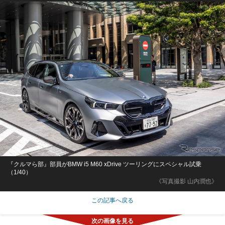
『クルマら部』部員がBMW i5 M60 xDrive ツーリングにスペシャル試乗
（1/40）
《写真撮影 山内潤也》
この記事へ戻る