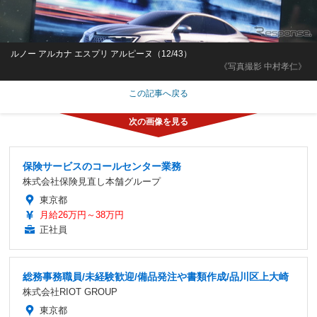
ルノー アルカナ エスプリ アルピーヌ（12/43）
《写真撮影 中村孝仁》
この記事へ戻る
保険サービスのコールセンター業務
株式会社保険見直し本舗グループ
東京都
月給26万円～38万円
正社員
総務事務職員/未経験歓迎/備品発注や書類作成/品川区上大崎
株式会社RIOT GROUP
東京都