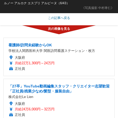
ルノー アルカナ エスプリ アルピーヌ（6/43）
《写真撮影 中村孝仁》
この記事へ戻る
看護師/訪問未経験からOK
学校法人関西医科大学 関医訪問看護ステーション・枚方
大阪府
月給22万1,300円～24万円
正社員
「27卒」YouTube動画編集スタッフ・クリエイター志望歓迎
「正社員/残業少なめ/髪型・服装自由」
株式会社Le Lien
大阪府
月給24万6,000円～32万円
正社員