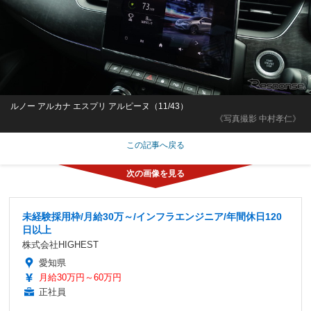
ルノー アルカナ エスプリ アルピーヌ（11/43）
《写真撮影 中村孝仁》
この記事へ戻る
未経験採用枠/月給30万～/インフラエンジニア/年間休日120
日以上
株式会社HIGHEST
愛知県
月給30万円～60万円
正社員