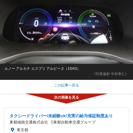
ルノー アルカナ エスプリ アルピーヌ（10/43）
《写真撮影 中村孝仁》
この記事へ戻る
タクシードライバー/未経験ok!充実の給与保証制度あり
東都城南交通株式会社 ｟東都自動車交通グループ
東京都