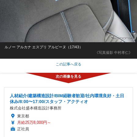
ルノー アルカナ エスプリ アルピーヌ（17/43）
《写真撮影 中村孝仁》
この記事へ戻る
人材紹介/建築構造設計/BIM経験者歓迎/社内環境良好・土日
休み/8:00〜17:00/スタッフ・アクティオ
株式会社盛本構造設計事務所
東京都
月給25万8,000円～
正社員