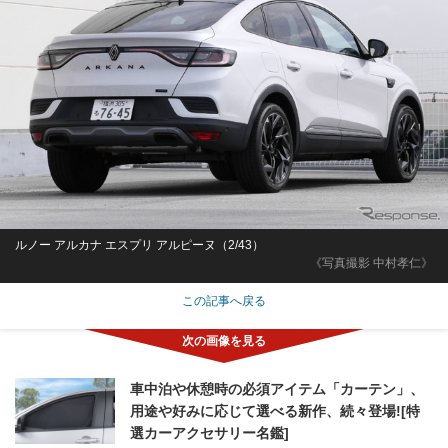
ルノー アルカナ エスプリ アルピーヌ（2/43）
《写真撮影 中村孝仁》
この記事へ戻る
車中泊や休憩時の必須アイテム「カーテン」、
用途や好みに応じて選べる新作、続々登場![特
選カーアクセサリー名鑑]