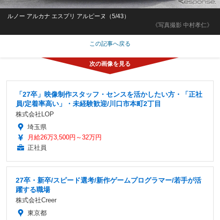
ルノー アルカナ エスプリ アルピーヌ（5/43）
《写真撮影 中村孝仁》
この記事へ戻る
「27卒」映像制作スタッフ・センスを活かしたい方・「正社
員/定着率高い」・未経験歓迎/川口市本町2丁目
株式会社LOP
埼玉県
月給26万3,500円～32万円
正社員
27卒・新卒/スピード選考/新作ゲームプログラマー/若手が活
躍する職場
株式会社Creer
東京都