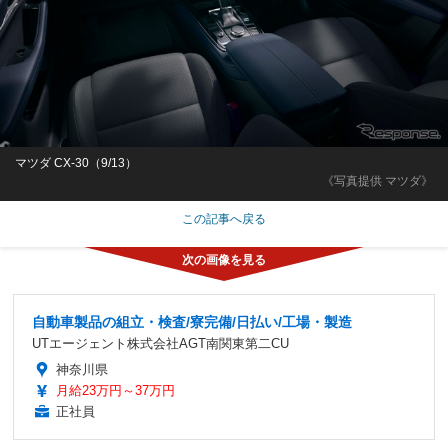
マツダ CX-30（9/13）
《写真提供 マツダ》
この記事へ戻る
自動車製品の組立・検査/寮完備/日払い/工場・製造
UTエージェント株式会社AGT南関東第二CU
神奈川県
月給23万円～37万円
正社員