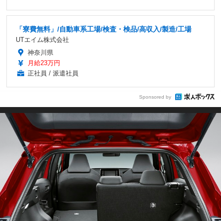
「寮費無料」/自動車系工場/検査・検品/高収入/製造/工場
UTエイム株式会社
神奈川県
月給23万円
正社員 / 派遣社員
Sponsored by