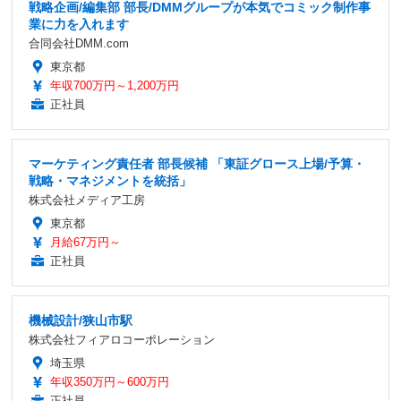
戦略企画/編集部 部長/DMMグループが本気でコミック制作事
業に力を入れます
合同会社DMM.com
東京都
年収700万円～1,200万円
正社員
マーケティング責任者 部長候補 「東証グロース上場/予算・
戦略・マネジメントを統括」
株式会社メディア工房
東京都
月給67万円～
正社員
機械設計/狭山市駅
株式会社フィアロコーポレーション
埼玉県
年収350万円～600万円
正社員