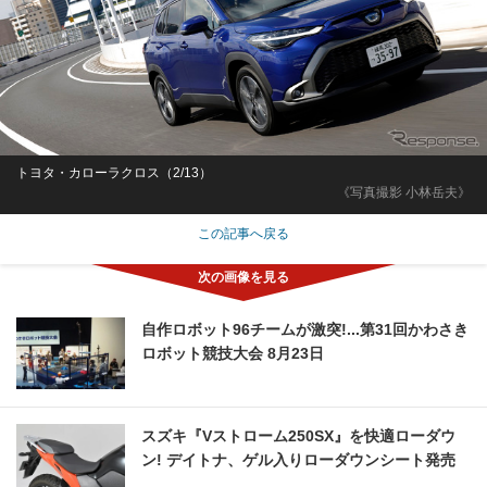
トヨタ・カローラクロス（2/13）
《写真撮影 小林岳夫》
この記事へ戻る
自作ロボット96チームが激突!...第31回かわさき
ロボット競技大会 8月23日
スズキ『Vストローム250SX』を快適ローダウ
ン! デイトナ、ゲル入りローダウンシート発売