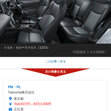
トヨタ・カローラクロス（12/13）
《写真提供 トヨタ自動車》
この記事へ戻る
PM・PL
Talenship株式会社
東京都
月給34万円～83万3,000円
正社員