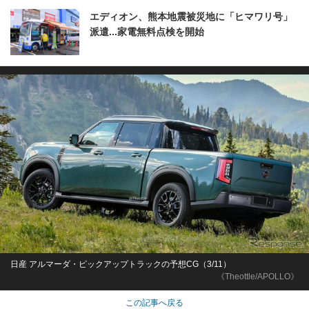
エディオン、熊本地震被災地に「ヒマワリ号」
派遣...家電無料点検を開始
日産 アルマーダ・ピックアップトラックの予想CG（3/11）
《Theottle/APOLLO》
この記事へ戻る