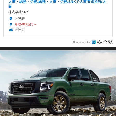
人事・総務・労務/総務・人事・労務/SNKで人事育成担当/大
阪
株式会社SNK
大阪府
年収480万円～
正社員
Sponsored by