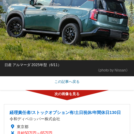
日産 アルマーダ 2025年型（6/11）
《photo by Nissan》
この記事へ戻る
経理責任者/ストックオプション有/土日祝休/年間休日130日
令和ディベロッパー株式会社
東京都
月給50万円～65万円