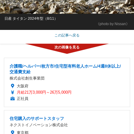
日産 タイタン 2024年型（8/11）
《photo by Nissan》
この記事へ戻る
介護職/ヘルパー/枚方市/住宅型有料老人ホーム/4週8休以上/
交通費支給
株式会社創生事業団
大阪府
月給21万3,000円～26万5,000円
正社員
住宅購入のサポートスタッフ
ネクストイノベーション株式会社
東京都