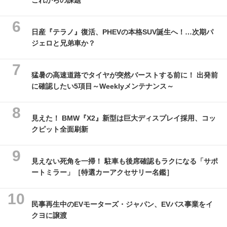
これからの課題
日産『テラノ』復活、PHEVの本格SUV誕生へ！…次期パ
ジェロと兄弟車か？
猛暑の高速道路でタイヤが突然バーストする前に！ 出発前
に確認したい5項目～Weeklyメンテナンス～
見えた！ BMW『X2』新型は巨大ディスプレイ採用、コッ
クピット全面刷新
見えない死角を一掃！ 駐車も後席確認もラクになる「サポ
ートミラー」［特選カーアクセサリー名鑑］
民事再生中のEVモーターズ・ジャパン、EVバス事業をイ
クヨに譲渡