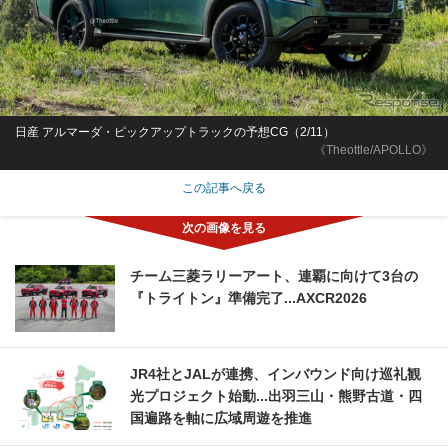
日産 アルマーダ・ピックアップトラックの予想CG（2/11）
《Theottle/APOLLO》
この記事へ戻る
チーム三菱ラリーアート、連覇に向けて3台の
『トライトン』準備完了...AXCR2026
JR4社とJALが連携、インバウンド向け巡礼観
光プロジェクト始動...出羽三山・熊野古道・四
国遍路を軸に広域周遊を推進