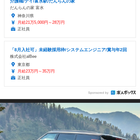
介護職/デイ/富水駅/だんらんの家
だんらんの家 富水
神奈川県
月給21万5,000円～28万円
正社員
「8月入社可」未経験採用枠/システムエンジニア/賞与年2回
株式会社alBee
東京都
月給23万円～35万円
正社員
Sponsored by