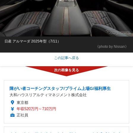
日産 アルマーダ 2025年型（7/11）
《photo by Nissan》
この記事へ戻る
障がい者コーチングスタッフ/プライム上場G/福利厚生
大和ハウスリアルティマネジメント株式会社
東京都
年収520万円～710万円
正社員