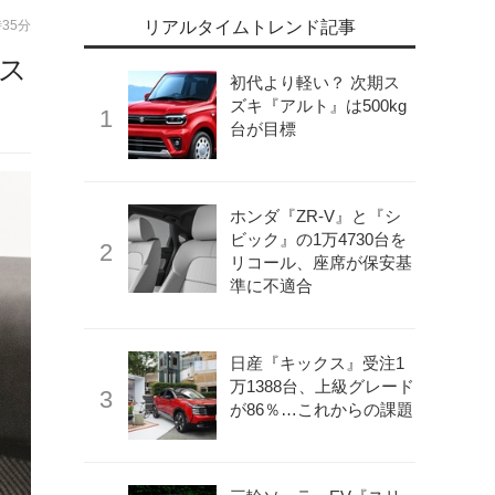
時35分
リアルタイムトレンド記事
レス
初代より軽い？ 次期ス
ズキ『アルト』は500kg
台が目標
ホンダ『ZR-V』と『シ
ビック』の1万4730台を
リコール、座席が保安基
準に不適合
日産『キックス』受注1
万1388台、上級グレード
が86％…これからの課題