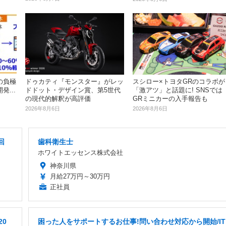
の負極
ドゥカティ『モンスター』がレッ
スシロー×トヨタGRのコラボが
...
ドドット・デザイン賞、第5世代
「激アツ」と話題に! SNSでは
の現代的解釈が高評価
GRミニカーの入手報告も
2026年8月6日
2026年8月6日
回
歯科衛生士
ホワイトエッセンス株式会社
神奈川県
月給27万円～30万円
正社員
0
困った人をサポートするお仕事!問い合わせ対応から開始/IT