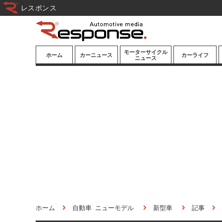
レスポンス
モーターサイクル
ホーム
カーニュース
カーライフ
ニュース
ニューモデル
ニューモデル
カスタマイズ
試乗記
試乗記
カーグッズ
道路交通/社会
カーオーディオ
鉄道
モータースポー
ツ/エンタメ
船舶
航空
宇宙
ホーム
自動車 ニューモデル
新型車
記事