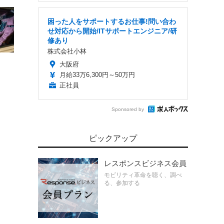
困った人をサポートするお仕事!問い合わ
せ対応から開始/ITサポートエンジニア/研
修あり
株式会社小林
大阪府
月給33万6,300円～50万円
正社員
Sponsored by
ピックアップ
レスポンスビジネス会員
モビリティ革命を聴く、調べ
る、参加する