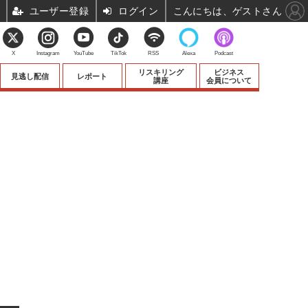
ユーザー登録
ログイン
こんにちは、ゲストさん
X
Instagram
YouTube
TikTok
RSS
Alexa
Podcast
リスキリング
ビジネス
見逃し配信
レポート
講座
会員について