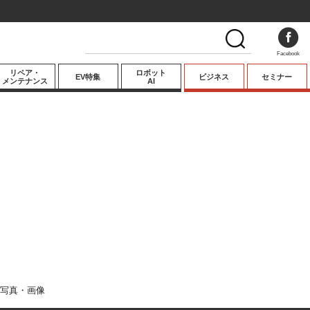
Facebook
リペア・
ロボット
EV特集
ビジネス
セミナー
メンテナンス
AI
プレミアム
業界動向
テクノロジー
キーパーソンイ
ンタビュー
写真・画像