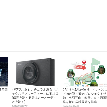
パワフル派もナチュラル派も「ボ
6月開
JR4社とJALが連携、インバウ
ックスサブウーファー」に要注目
ド向け巡礼観光プロジェクト始
[低音を制する者はカーオーディ
動...出羽三山・熊野古道・四国
オを制す]
路を軸に広域周遊を推進
2026年8月7日
2026年8月6日