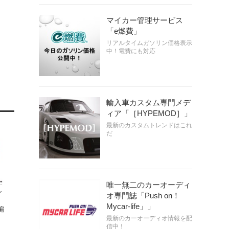
マイカー管理サービス
「e燃費」
リアルタイムガソリン価格表示
中！電費にも対応
輸入車カスタム専門メデ
ィア「［HYPEMOD］」
最新のカスタムトレンドはこれ
だ
唯一無二のカーオーディ
ン
オ専門誌「Push on！
Mycar-life」」
遍
最新のカーオーディオ情報を配
信中！