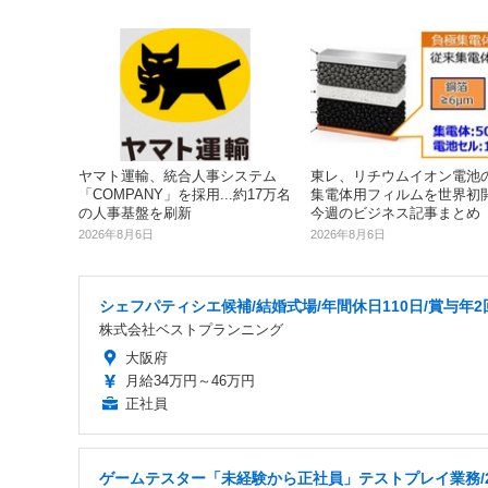
ヤマト運輸、統合人事システム
東レ、リチウムイオン電池
「COMPANY」を採用...約17万名
集電体用フィルムを世界初開発
の人事基盤を刷新
今週のビジネス記事まとめ
2026年8月6日
2026年8月6日
シェフパティシエ候補/結婚式場/年間休日110日/賞与年2
株式会社ベストプランニング
大阪府
月給34万円～46万円
正社員
ゲームテスター「未経験から正社員」テストプレイ業務/2