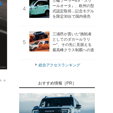
三輪ソーラーEV『スリ
ールオータ』、欧州の型
式認定取得…記念モデル
を限定30台で国内発売
三浦昂が貫いた“挑戦者
としてのダカールラリ
ー”、その先に見据える
最高峰クラス制覇への道
総合アクセスランキング
《写真撮影 土屋 勇人》
MADLANE 935ML
おすすめ情報［PR］