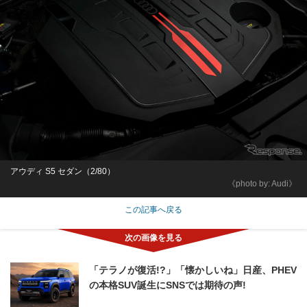
アウディ S5 セダン（2/80）
《photo by: Audi》
この記事へ戻る
「テラノが復活!?」「懐かしいね」日産、PHEV
の本格SUV誕生にSNSでは期待の声!