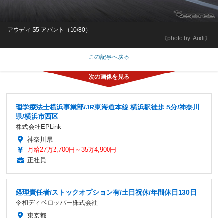
アウディ S5 アバント（10/80）
《photo by: Audi》
この記事へ戻る
理学療法士横浜事業部/JR東海道本線 横浜駅徒歩 5分/神奈川
県/横浜市西区
株式会社EPLink
神奈川県
月給27万2,700円～35万4,900円
正社員
経理責任者/ストックオプション有/土日祝休/年間休日130日
令和ディベロッパー株式会社
東京都