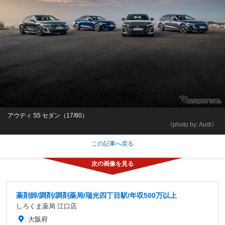
アウディ S5 セダン（17/80）
《photo by: Audi》
この記事へ戻る
薬剤師/調剤/調剤薬局/瑞光四丁目駅/年収500万以上
しろくま薬局 江口店
大阪府