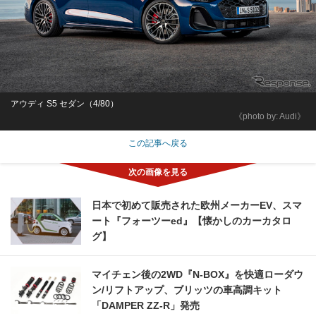
アウディ S5 セダン（4/80）
《photo by: Audi》
この記事へ戻る
日本で初めて販売された欧州メーカーEV、スマ
ート『フォーツーed』【懐かしのカーカタロ
グ】
マイチェン後の2WD『N-BOX』を快適ローダウ
ン/リフトアップ、ブリッツの車高調キット
「DAMPER ZZ-R」発売