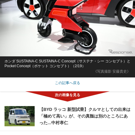
ホンダ SUSTAINA-C SUSTAINA-C Concept（サステナ・シー コンセプト）と
Pocket Concept（ポケット コンセプト）（2/19）
《写真撮影 安藤貴史》
この記事へ戻る
【BYD ラッコ 新型試乗】クルマとしての出来は
「極めて高い」が、その真髄は別のところにあ
った...中村孝仁