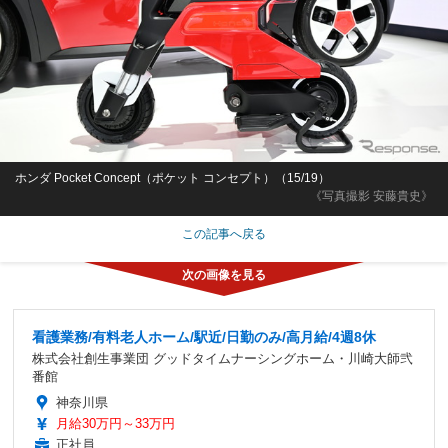
ホンダ Pocket Concept（ポケット コンセプト）（15/19）
《写真撮影 安藤貴史》
この記事へ戻る
看護業務/有料老人ホーム/駅近/日勤のみ/高月給/4週8休
株式会社創生事業団 グッドタイムナーシングホーム・川崎大師弐
番館
神奈川県
月給30万円～33万円
正社員