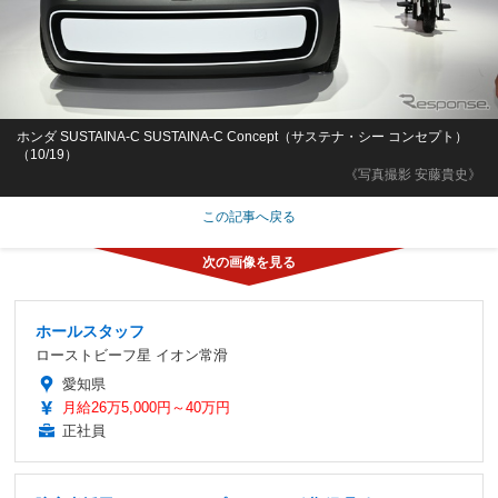
ホンダ SUSTAINA-C SUSTAINA-C Concept（サステナ・シー コンセプト）
（10/19）
《写真撮影 安藤貴史》
この記事へ戻る
ホールスタッフ
ローストビーフ星 イオン常滑
愛知県
月給26万5,000円～40万円
正社員