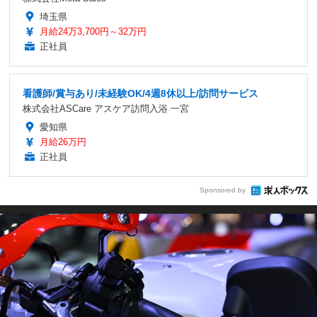
埼玉県
月給24万3,700円～32万円
正社員
看護師/賞与あり/未経験OK/4週8休以上/訪問サービス
株式会社ASCare アスケア訪問入浴 一宮
愛知県
月給26万円
正社員
Sponsored by