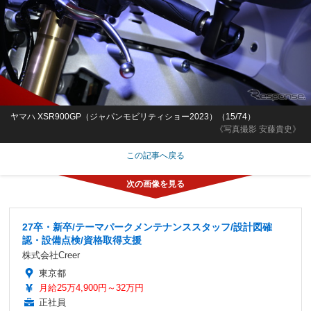
ヤマハ XSR900GP（ジャパンモビリティショー2023）（15/74）
《写真撮影 安藤貴史》
この記事へ戻る
27卒・新卒/テーマパークメンテナンススタッフ/設計図確
認・設備点検/資格取得支援
株式会社Creer
東京都
月給25万4,900円～32万円
正社員