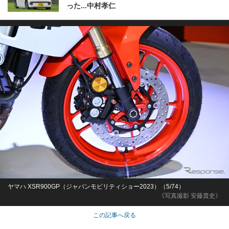
った...中村孝仁
ヤマハ XSR900GP（ジャパンモビリティショー2023）（5/74）
《写真撮影 安藤貴史》
この記事へ戻る