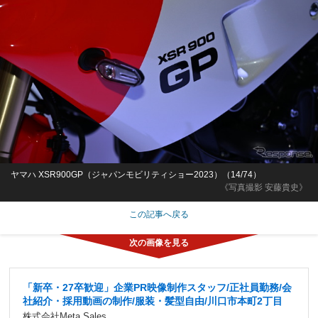
ヤマハ XSR900GP（ジャパンモビリティショー2023）（14/74）
《写真撮影 安藤貴史》
この記事へ戻る
「新卒・27卒歓迎」企業PR映像制作スタッフ/正社員勤務/会
社紹介・採用動画の制作/服装・髪型自由/川口市本町2丁目
株式会社Meta Sales