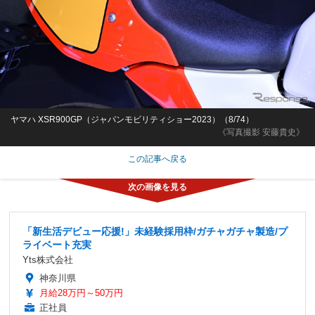
ヤマハ XSR900GP（ジャパンモビリティショー2023）（8/74）
《写真撮影 安藤貴史》
この記事へ戻る
「新生活デビュー応援!」未経験採用枠/ガチャガチャ製造/プ
ライベート充実
Yts株式会社
神奈川県
月給28万円～50万円
正社員