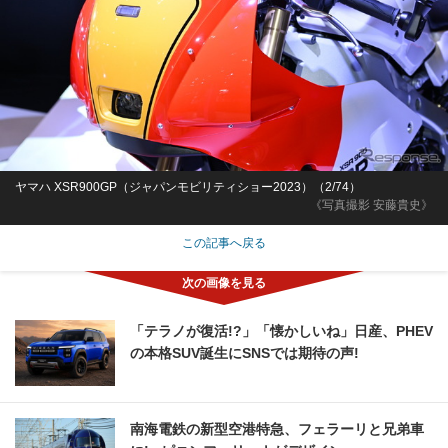
ヤマハ XSR900GP（ジャパンモビリティショー2023）（2/74）
《写真撮影 安藤貴史》
この記事へ戻る
「テラノが復活!?」「懐かしいね」日産、PHEV
の本格SUV誕生にSNSでは期待の声!
南海電鉄の新型空港特急、フェラーリと兄弟車