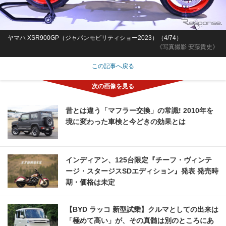
ヤマハ XSR900GP（ジャパンモビリティショー2023）（4/74）
《写真撮影 安藤貴史》
この記事へ戻る
昔とは違う「マフラー交換」の常識! 2010年を
境に変わった車検と今どきの効果とは
インディアン、125台限定『チーフ・ヴィンテ
ージ・スタージスSDエディション』発表 発売時
期・価格は未定
【BYD ラッコ 新型試乗】クルマとしての出来は
「極めて高い」が、その真髄は別のところにあ