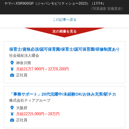
ヤマハ XSR900GP（ジャパンモビリティショー2023）（17/74）
《写真撮影 安藤貴史》
この記事へ戻る
保育士/資格必須/認可保育園/保育士/認可保育園/研修制度あり
社会福祉法人曙会
神奈川県
月給21万7,900円～22万9,200円
正社員
「事務サポート」20代活躍中/未経験OK/お休み充実/駅チカ
株式会社ティアグループ
大阪府
月給22万5,000円～29万円
正社員