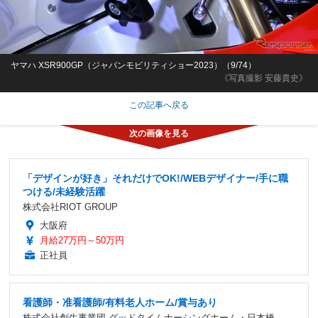
ヤマハ XSR900GP（ジャパンモビリティショー2023）（9/74）
《写真撮影 安藤貴史》
この記事へ戻る
「デザインが好き」それだけでOK!/WEBデザイナー/手に職
つける/未経験活躍
株式会社RIOT GROUP
大阪府
月給27万円～50万円
正社員
看護師・准看護師/有料老人ホーム/賞与あり
株式会社創生事業団 グッドタイムナーシングホーム・日本橋