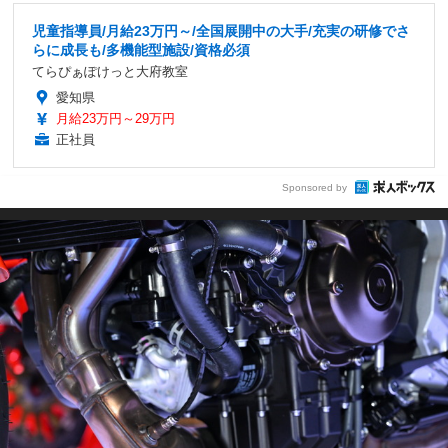
児童指導員/月給23万円～/全国展開中の大手/充実の研修でさ
らに成長も/多機能型施設/資格必須
てらぴぁぽけっと大府教室
愛知県
月給23万円～29万円
正社員
Sponsored by