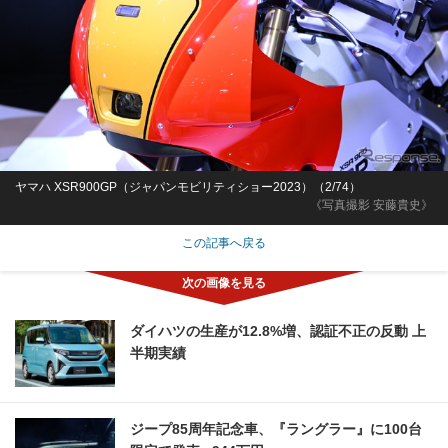
ヤマハ XSR900GP（ジャパンモビリティショー2023）（2/74）
《写真撮影 安藤貴史》
この記事へ戻る
ダイハツの生産が12.8%増、認証不正の反動 上
半期実績
ジープ85周年記念車、『ラングラー』に100台