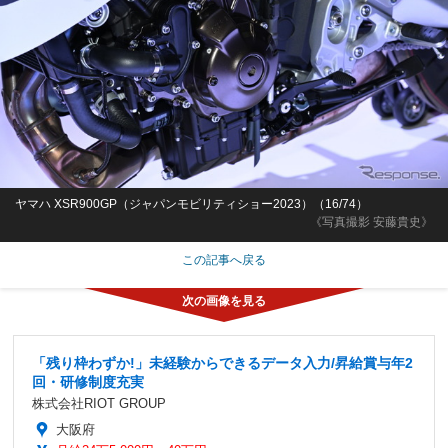
ヤマハ XSR900GP（ジャパンモビリティショー2023）（16/74）
《写真撮影 安藤貴史》
この記事へ戻る
「残り枠わずか!」未経験からできるデータ入力/昇給賞与年2
回・研修制度充実
株式会社RIOT GROUP
大阪府