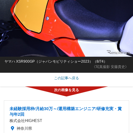
ヤマハ XSR900GP（ジャパンモビリティショー2023）（8/74）
《写真撮影 安藤貴史》
この記事へ戻る
未経験採用枠/月給30万～/運用構築エンジニア/研修充実・賞
与年2回
株式会社HIGHEST
神奈川県