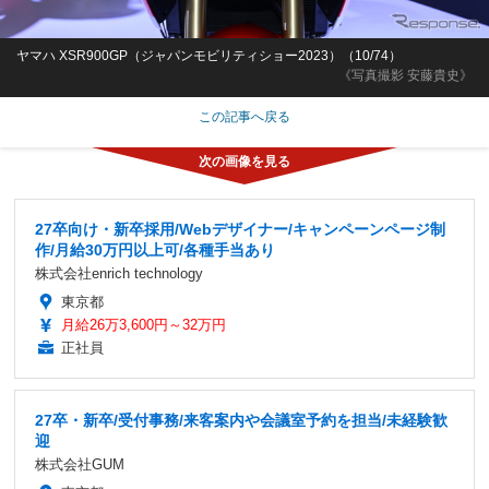
ヤマハ XSR900GP（ジャパンモビリティショー2023）（10/74）
《写真撮影 安藤貴史》
この記事へ戻る
27卒向け・新卒採用/Webデザイナー/キャンペーンページ制
作/月給30万円以上可/各種手当あり
株式会社enrich technology
東京都
月給26万3,600円～32万円
正社員
27卒・新卒/受付事務/来客案内や会議室予約を担当/未経験歓
迎
株式会社GUM