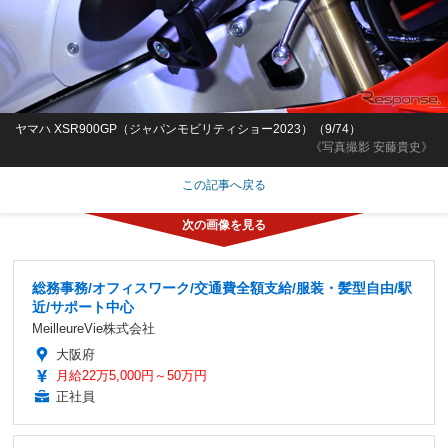
ヤマハ XSR900GP（ジャパンモビリティショー2023）（9/74）
《写真撮影 安藤貴史》
この記事へ戻る
総務事務/オフィスワーク/交通費全額支給/服装・髪型自由/駅
近/サポート中心
MeilleureVie株式会社
大阪府
月給22万5,000円～50万円
正社員