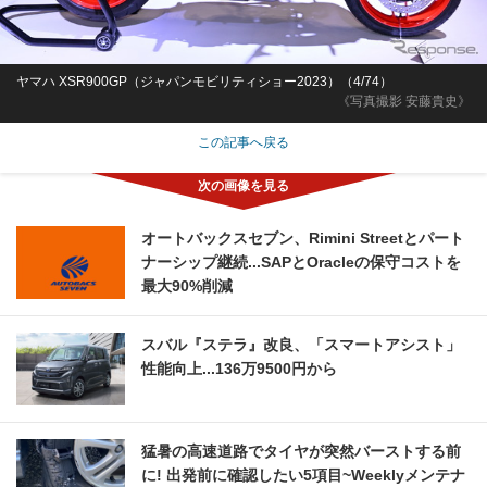
ヤマハ XSR900GP（ジャパンモビリティショー2023）（4/74）
《写真撮影 安藤貴史》
この記事へ戻る
オートバックスセブン、Rimini Streetとパート
ナーシップ継続...SAPとOracleの保守コストを
最大90%削減
スバル『ステラ』改良、「スマートアシスト」
性能向上...136万9500円から
猛暑の高速道路でタイヤが突然バーストする前
に! 出発前に確認したい5項目~Weeklyメンテナ