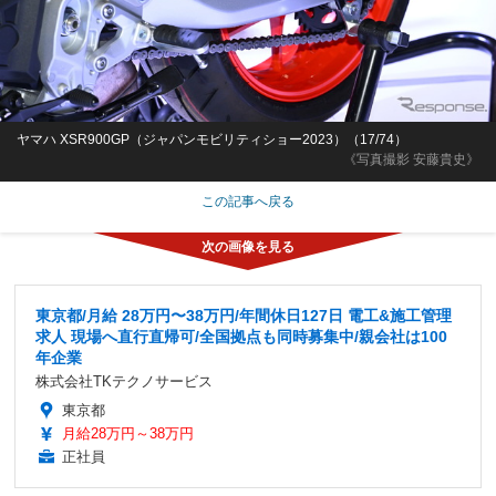
ヤマハ XSR900GP（ジャパンモビリティショー2023）（17/74）
《写真撮影 安藤貴史》
この記事へ戻る
東京都/月給 28万円〜38万円/年間休日127日 電工&施工管理
求人 現場へ直行直帰可/全国拠点も同時募集中/親会社は100
年企業
株式会社TKテクノサービス
東京都
月給28万円～38万円
正社員