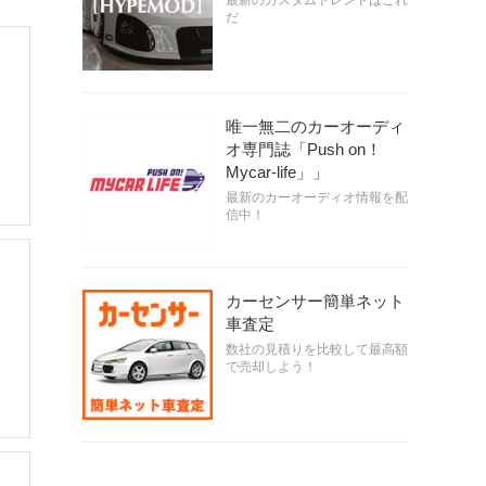
最新のカスタムトレンドはこれ
だ
唯一無二のカーオーディ
オ専門誌「Push on！
Mycar-life」」
最新のカーオーディオ情報を配
信中！
カーセンサー簡単ネット
車査定
数社の見積りを比較して最高額
で売却しよう！
川