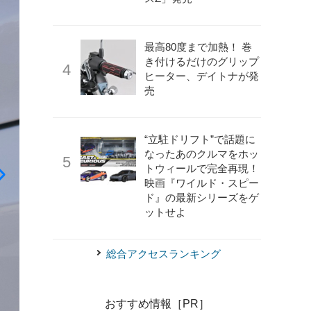
最高80度まで加熱！ 巻
き付けるだけのグリップ
ヒーター、デイトナが発
売
“立駐ドリフト”で話題に
なったあのクルマをホッ
トウィールで完全再現！
映画『ワイルド・スピー
《photo by BMW》
BMW iX5 ハイドロジェン
ド』の最新シリーズをゲ
ットせよ
総合アクセスランキング
おすすめ情報［PR］