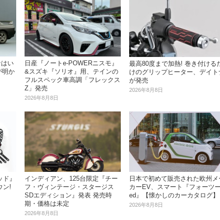
ンはい
日産『ノートe-POWERニスモ』
最高80度まで加熱! 巻き付ける
が明か
&スズキ『ソリオ』用、テインの
けのグリップヒーター、デイト
フルスペック車高調「フレックス
が発売
Z」発売
2026年8月8日
2026年8月8日
インディアン、125台限定『チー
ッド』
日本で初めて販売された欧州メ
フ・ヴィンテージ・スタージス
ン!
カーEV、スマート『フォーツ
SDエディション』発表 発売時
ed』【懐かしのカーカタログ】
期・価格は未定
2026年8月8日
2026年8月8日