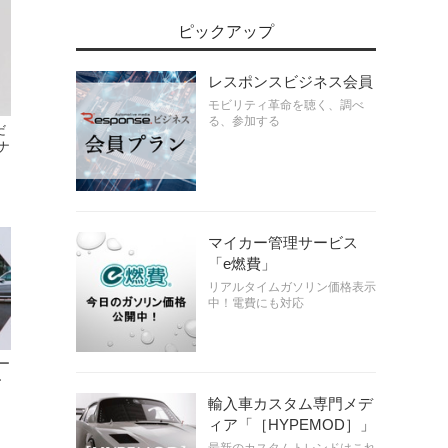
ピックアップ
レスポンスビジネス会員
モビリティ革命を聴く、調べ
る、参加する
だ
ナ
マイカー管理サービス
「e燃費」
リアルタイムガソリン価格表示
中！電費にも対応
ー
ー
輸入車カスタム専門メデ
ィア「［HYPEMOD］」