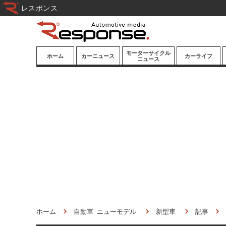
レスポンス
モーターサイクル
ホーム
カーニュース
カーライフ
ニュース
ニューモデル
ニューモデル
カスタマイズ
試乗記
試乗記
カーグッズ
道路交通/社会
カーオーディオ
鉄道
モータースポー
ツ/エンタメ
船舶
航空
宇宙
ホーム
自動車 ニューモデル
新型車
記事