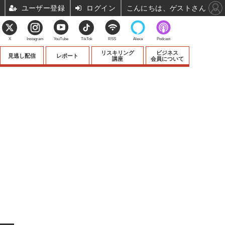
ユーザー登録
ログイン
こんにちは、ゲストさん
X
Instagram
YouTube
TikTok
RSS
Alexa
Podcast
リスキリング
ビジネス
見逃し配信
レポート
講座
会員について