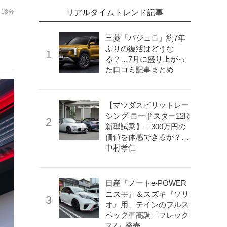
時18分
リアルタイムトレンド記事
三菱『パジェロ』約7年
ぶりの復活はどうな
る？…7月に盛り上がっ
た口コミ記事まとめ
【マツダスピリットレー
シング ロードスター12R
新型試乗】＋300万円の
価値を体感できるか？…
中村孝仁
日産『ノートe-POWER
ニスモ』＆スズキ『ソリ
オ』用、テインのフルス
ペック車高調「フレック
スZ」発売