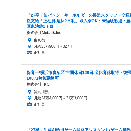
「27卒」缶バッジ・キーホルダーの製造スタッフ・交通
額支給「正社員/週休2日制」即入寮OK・未経験歓迎・豊
区東池袋1丁目
株式会社Meta Sales
東京都
月給25万900円～32万円
正社員
保育士/横浜市青葉区/年間休日128日/産休育休取得・復
100%/時短勤務可
株式会社TKC
神奈川県
月給24万4,000円～31万3,000円
正社員
「27卒」生成AI活用ゲーム開発アシスタント/ゲーム業