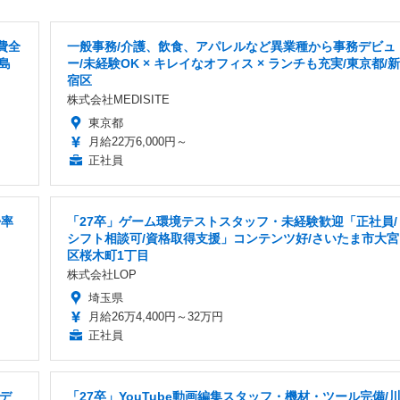
費全
一般事務/介護、飲食、アパレルなど異業種から事務デビュ
島
ー/未経験OK × キレイなオフィス × ランチも充実/東京都/新
宿区
株式会社MEDISITE
東京都
月給22万6,000円～
正社員
帰率
「27卒」ゲーム環境テストスタッフ・未経験歓迎「正社員/
シフト相談可/資格取得支援」コンテンツ好/さいたま市大宮
区桜木町1丁目
株式会社LOP
埼玉県
月給26万4,400円～32万円
正社員
界デ
「27卒」YouTube動画編集スタッフ・機材・ツール完備/