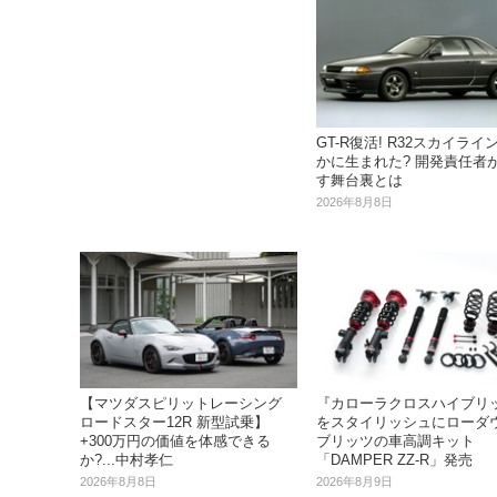
GT-R復活! R32スカイライ
かに生まれた? 開発責任者
す舞台裏とは
2026年8月8日
【マツダスピリットレーシング
『カローラクロスハイブリ
ロードスター12R 新型試乗】
をスタイリッシュにローダウ
+300万円の価値を体感できる
ブリッツの車高調キット
か?...中村孝仁
「DAMPER ZZ-R」発売
2026年8月8日
2026年8月9日