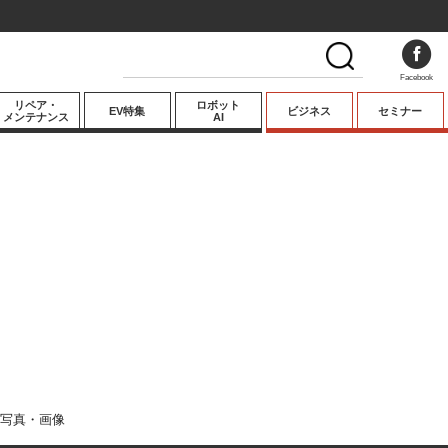
Facebook
リペア・
ロボット
EV特集
ビジネス
セミナー
メンテナンス
AI
プレミアム
業界動向
テクノロジー
キーパーソンイ
ンタビュー
写真・画像