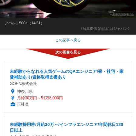
アバルト500e（14/31）
《写真提供 Stellantisジャパン》
この記事へ戻る
未経験からなれる人気ゲームのQAエンジニア/寮・社宅・家
賃補助あり/資格取得支援あり
GOEN株式会社
神奈川県
月給30万円～51万8,000円
正社員
未経験採用枠/月給30万～/インフラエンジニア/年間休日120
日以上