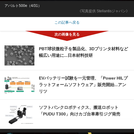
アバルト500e（4/31）
《写真提供 Stellantisジャパン》
この記事へ戻る
PBT球状微粒子を製品化、3Dプリンタ材料など
幅広い用途に...日本材料技研
EVバッテリー試験を一元管理、「Power HILプ
ラットフォームソフトウェア」販売開始...アン
リツ
ソフトバンクロボティクス、搬送ロボット
「PUDU T300」向けカゴ台車牽引ジグ発売