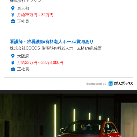
株式会社キソシン
東京都
月給25万円～32万円
正社員
看護師・准看護師/有料老人ホーム/賞与あり
株式会社COCOS 住宅型有料老人ホームMare泉佐野
大阪府
月給33万円～38万8,000円
正社員
Sponsored by