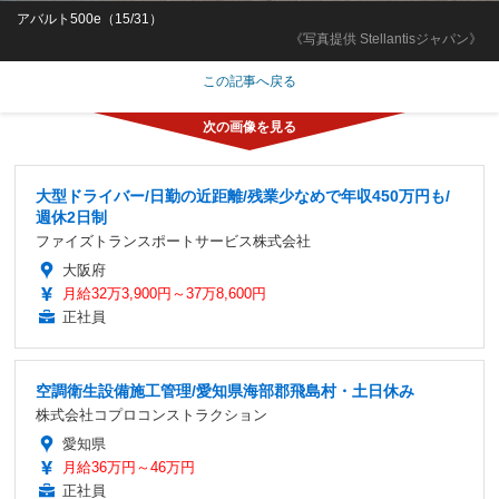
アバルト500e（15/31）
《写真提供 Stellantisジャパン》
この記事へ戻る
大型ドライバー/日勤の近距離/残業少なめで年収450万円も/
週休2日制
ファイズトランスポートサービス株式会社
大阪府
月給32万3,900円～37万8,600円
正社員
空調衛生設備施工管理/愛知県海部郡飛島村・土日休み
株式会社コプロコンストラクション
愛知県
月給36万円～46万円
正社員