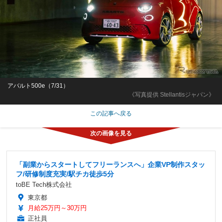
アバルト500e（7/31）
《写真提供 Stellantisジャパン》
この記事へ戻る
「副業からスタートしてフリーランスへ」企業VP制作スタッ
フ/研修制度充実/駅チカ徒歩5分
toBE Tech株式会社
東京都
月給25万円～30万円
正社員