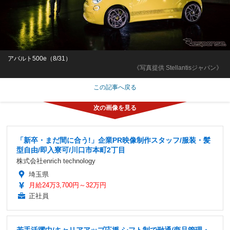
アバルト500e（8/31）
《写真提供 Stellantisジャパン》
この記事へ戻る
「新卒・まだ間に合う!」企業PR映像制作スタッフ/服装・髪
型自由/即入寮可/川口市本町2丁目
株式会社enrich technology
埼玉県
月給24万3,700円～32万円
正社員
若手活躍中/キャリアアップ応援 シフト制で融通/商品管理・