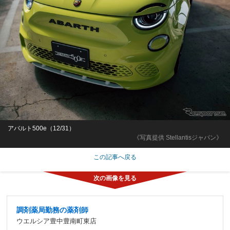
アバルト500e（12/31）
《写真提供 Stellantisジャパン》
この記事へ戻る
調剤薬局勤務の薬剤師
ウエルシア豊中豊南町東店