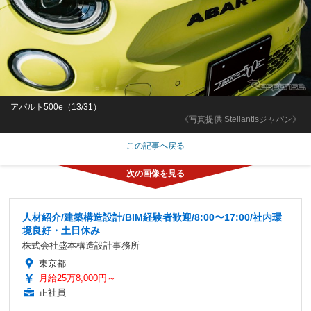
アバルト500e（13/31）
《写真提供 Stellantisジャパン》
この記事へ戻る
人材紹介/建築構造設計/BIM経験者歓迎/8:00〜17:00/社内環
境良好・土日休み
株式会社盛本構造設計事務所
東京都
月給25万8,000円～
正社員