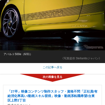
アバルト500e（6/31）
《写真提供 Stellantisジャパン》
この記事へ戻る
「27卒」映像コンテンツ制作スタッフ・資格不問「正社員/有
給消化率高い/動画スキル習得」映像・動画系転職希望/台東
区上野2丁目