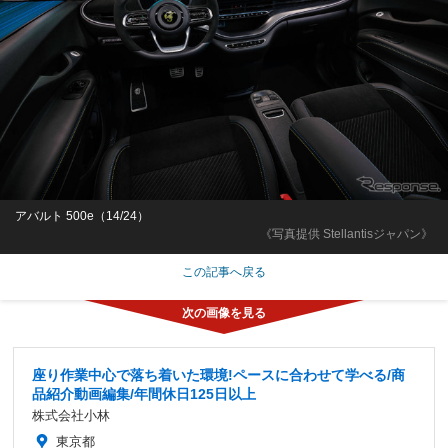
アバルト 500e（14/24）
《写真提供 Stellantisジャパン》
この記事へ戻る
座り作業中心で落ち着いた環境!ペースに合わせて学べる/商
品紹介動画編集/年間休日125日以上
株式会社小林
東京都