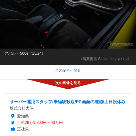
アバルト 500e（15/24）
《写真提供 Stellantisジャパン》
この記事へ戻る
サーバー運用スタッフ/未経験歓迎/PC画面の確認/土日祝休み
株式会社大斗
愛知県
月給29万1,200円～40万円
正社員