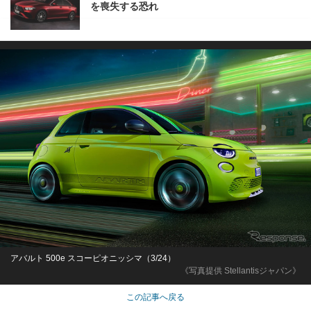
を喪失する恐れ
アバルト 500e スコーピオニッシマ（3/24）
《写真提供 Stellantisジャパン》
この記事へ戻る