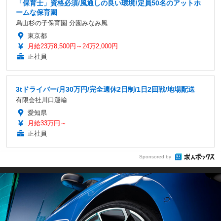
「保育士」資格必須/風通しの良い環境!定員50名のアットホ
ームな保育園
烏山杉の子保育園 分園みなみ風
東京都
月給23万8,500円～24万2,000円
正社員
3tドライバー/月30万円/完全週休2日制/1日2回戦/地場配送
有限会社川口運輸
愛知県
月給33万円～
正社員
Sponsored by