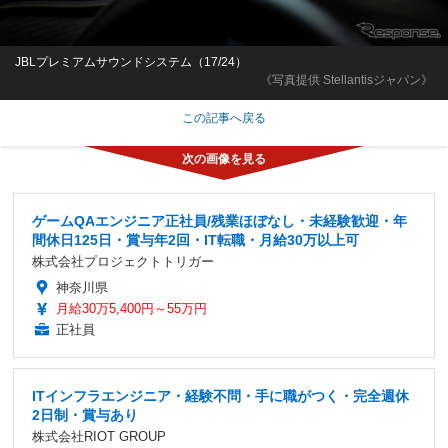
JBLプレミアムサウンドシステム（17/24）
《写真提供 Stellantisジャパン》
この記事へ戻る
ゲームQAエンジニア正社員/残業ほぼなし・未経験歓迎・年
間休日125日・賞与年2回・IT転職・月給30万以上可
株式会社プロジェクトトリガー
神奈川県
月給30万5,400円～55万円
正社員
ITインフラエンジニア・経験不問・手に職がつく・完全週休
2日制・賞与あり
株式会社RIOT GROUP