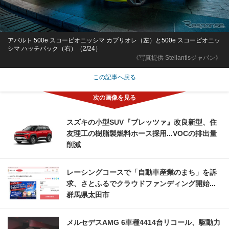
アバルト 500e スコーピオニッシマ カブリオレ（左）と500e スコーピオニッ
シマ ハッチバック（右）（2/24）
《写真提供 Stellantisジャパン》
この記事へ戻る
スズキの小型SUV『ブレッツァ』改良新型、住
友理工の樹脂製燃料ホース採用...VOCの排出量
削減
レーシングコースで「自動車産業のまち」を訴
求、さとふるでクラウドファンディング開始...
群馬県太田市
メルセデスAMG 6車種4414台リコール、駆動力