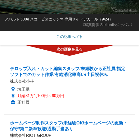
アバルト 500e スコーピオニッシマ 専用サイドデカール（9/24）
《写真提供 Stellantisジャパン》
この記事へ戻る
テロップ入れ・カット編集スタッフ/未経験から正社員/指定
ソフトでのカット作業/有給消化率高い/土日祝休み
株式会社小林
埼玉県
月給31万1,100円～60万円
正社員
ホームページ制作スタッフ/未経験OK/ホームページの更新・
保守/第二新卒歓迎/通勤手当あり
株式会社RIOT GROUP