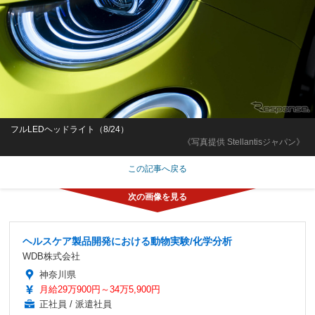
フルLEDヘッドライト（8/24）
《写真提供 Stellantisジャパン》
この記事へ戻る
ヘルスケア製品開発における動物実験/化学分析
WDB株式会社
神奈川県
月給29万900円～34万5,900円
正社員 / 派遣社員