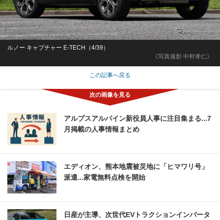
ルノー キャプチャー E-TECH（4/39）
《写真撮影 中村孝仁》
この記事へ戻る
アルプスアルパイン新役員人事に注目集まる...7
月掲載の人事情報まとめ
エディオン、熊本地震被災地に「ヒマワリ号」
派遣...家電無料点検を開始
日産が主導、次世代EVトラクションインバータ