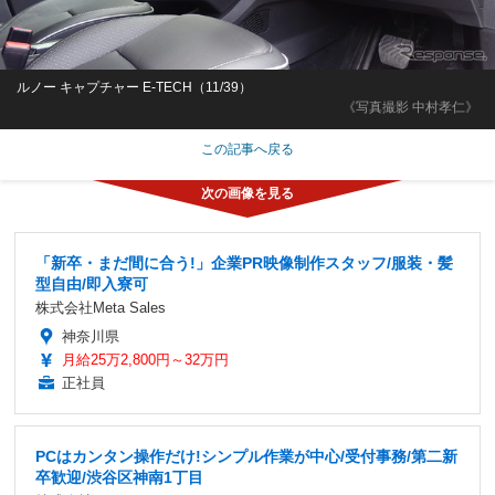
ルノー キャプチャー E-TECH（11/39）
《写真撮影 中村孝仁》
この記事へ戻る
「新卒・まだ間に合う!」企業PR映像制作スタッフ/服装・髪
型自由/即入寮可
株式会社Meta Sales
神奈川県
月給25万2,800円～32万円
正社員
PCはカンタン操作だけ!シンプル作業が中心/受付事務/第二新
卒歓迎/渋谷区神南1丁目