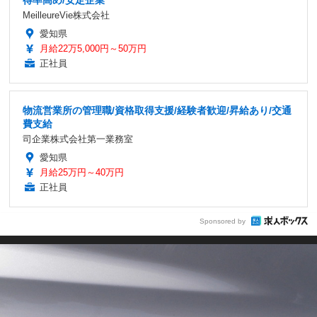
得率高め/安定企業
MeilleureVie株式会社
愛知県
月給22万5,000円～50万円
正社員
物流営業所の管理職/資格取得支援/経験者歓迎/昇給あり/交通
費支給
司企業株式会社第一業務室
愛知県
月給25万円～40万円
正社員
Sponsored by