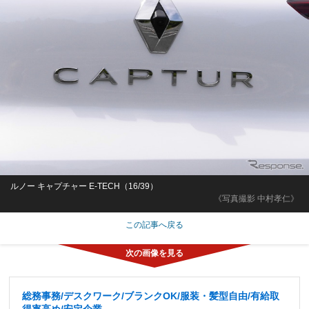
ルノー キャプチャー E-TECH（16/39）
《写真撮影 中村孝仁》
この記事へ戻る
総務事務/デスクワーク/ブランクOK/服装・髪型自由/有給取