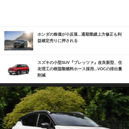
ホンダの株価が小反落...通期業績上方修正も利
益確定売りに押される
スズキの小型SUV『ブレッツァ』改良新型、住
友理工の樹脂製燃料ホース採用...VOCの排出量
削減