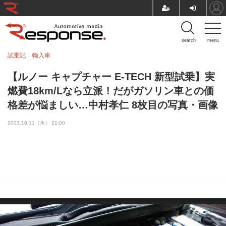
search
menu
試乗記
輸入車
【ルノー キャプチャー E-TECH 新型試乗】実
燃費18km/Lなら立派！だがガソリン車との価
格差が悩ましい…中村孝仁 8枚目の写真・画像
2023.10.11（水） 21:00