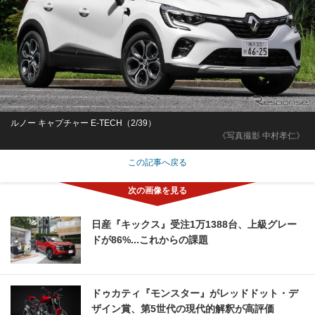
ルノー キャプチャー E-TECH（2/39）
《写真撮影 中村孝仁》
この記事へ戻る
日産『キックス』受注1万1388台、上級グレー
ドが86%...これからの課題
ドゥカティ『モンスター』がレッドドット・デ
ザイン賞、第5世代の現代的解釈が高評価