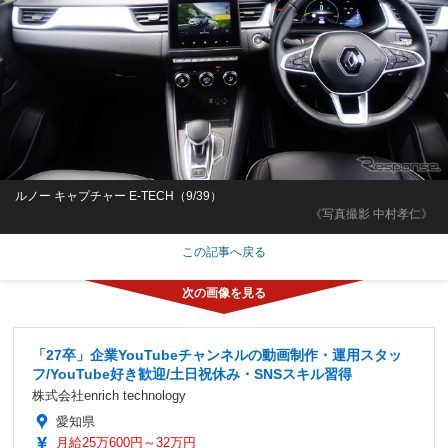
ルノー キャプチャー E-TECH（9/39）
《写真撮影 中村孝仁》
この記事へ戻る
「27卒」企業YouTubeチャンネルの動画制作・運用スタッ
フ/YouTube好き歓迎/土日祝休み・SNSスキル習得
株式会社enrich technology
愛知県
月給25万600円～32万円