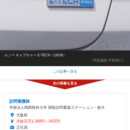
ルノー キャプチャー E-TECH（18/39）
《写真撮影 中村孝仁》
この記事へ戻る
訪問看護師
学校法人関西医科大学 関医訪問看護ステーション・枚方
大阪府
月給22万1,300円～24万円
正社員