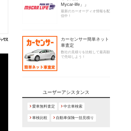
Mycar-life」」
最新のカーオーディオ情報を配
信中！
カーセンサー簡単ネット
車査定
数社の見積りを比較して最高額
で売却しよう！
ユーザーアシスタンス
愛車無料査定
中古車検索
車検比較
自動車保険一括見積り