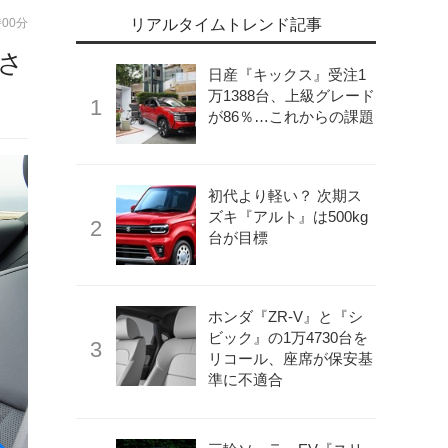
時00分
リアルタイムトレンド記事
しさ
日産『キックス』受注1
万1388台、上級グレード
が86％…これからの課題
初代より軽い？ 次期ス
ズキ『アルト』は500kg
台が目標
ホンダ『ZR-V』と『シ
ビック』の1万4730台を
リコール、座席が保安基
準に不適合