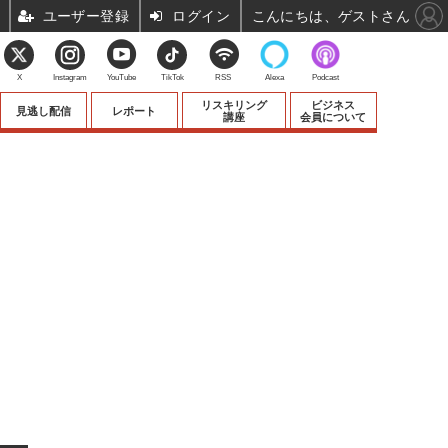
ユーザー登録
ログイン
こんにちは、ゲストさん
X
Instagram
YouTube
TikTok
RSS
Alexa
Podcast
リスキリング
ビジネス
見逃し配信
レポート
講座
会員について