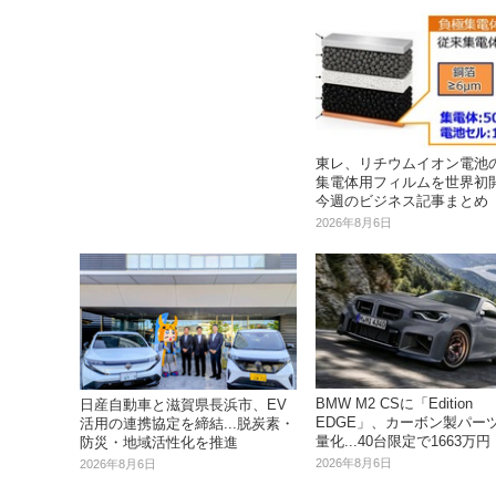
東レ、リチウムイオン電池
集電体用フィルムを世界初開発
今週のビジネス記事まとめ
2026年8月6日
BMW M2 CSに「Edition
日産自動車と滋賀県長浜市、EV
EDGE」、カーボン製パー
活用の連携協定を締結...脱炭素・
量化...40台限定で1663万円
防災・地域活性化を推進
2026年8月6日
2026年8月6日