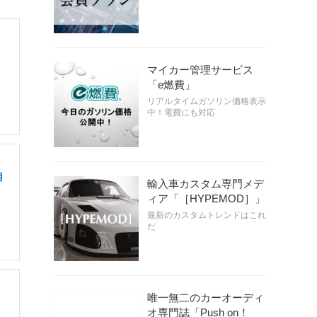
マイカー管理サービス
「e燃費」
リアルタイムガソリン価格表示
中！電費にも対応
目
輸入車カスタム専門メデ
ィア「［HYPEMOD］」
最新のカスタムトレンドはこれ
だ
唯一無二のカーオーディ
オ専門誌「Push on！