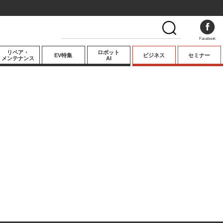
Facebook
リペア・
ロボット
EV特集
ビジネス
セミナー
メンテナンス
AI
プレミアム
業界動向
テクノロジー
キーパーソンイ
ンタビュー