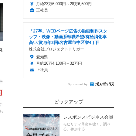
月給23万6,000円～28万6,500円
正社員
「27卒」WEBページ広告の動画制作スタ
ッフ・映像・動画系転職希望/有給消化率
高い/賞与年2回/名古屋市中区栄4丁目
株式会社プロジェクトトリガー
発
愛知県
月給26万4,100円～32万円
正社員
Sponsored by
ピックアップ
ム
レスポンスビジネス会員
モビリティ革命を聴く、調べ
る、参加する