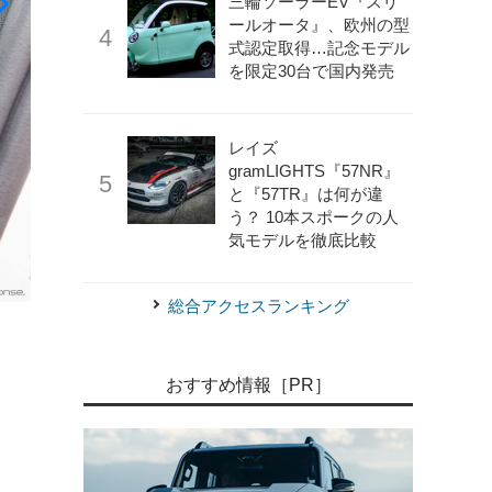
三輪ソーラーEV『スリ
ールオータ』、欧州の型
式認定取得…記念モデル
を限定30台で国内発売
レイズ
gramLIGHTS『57NR』
と『57TR』は何が違
う？ 10本スポークの人
気モデルを徹底比較
総合アクセスランキング
《photo by BMW》
BMW i5 M60 xDrive
おすすめ情報［PR］