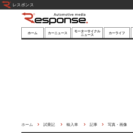
レスポンス
モーターサイクル
ホーム
カーニュース
カーライフ
ニュース
ニューモデル
ニューモデル
カスタマイズ
試乗記
試乗記
カーグッズ
道路交通/社会
カーオーディオ
鉄道
モータースポー
ツ/エンタメ
船舶
航空
宇宙
ホーム
試乗記
輸入車
記事
写真・画像