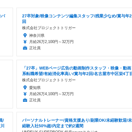
告バ
27卒対象/映像コンテンツ編集スタッフ/残業少なめ/賞与年2
回
株式会社プロジェクトトリガー
神奈川県
月給26万2,100円～32万円
正社員
「27卒」WEBページ広告の動画制作スタッフ・映像・動画
系転職希望/有給消化率高い/賞与年2回/名古屋市中区栄4丁
株式会社プロジェクトトリガー
愛知県
月給26万4,100円～32万円
正社員
/
パーソナルトレーナー/資格支援あり/副業OK/未経験歓迎/未
/川
経験入社50%超/内定まで約2週間