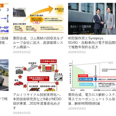
の負極
豊田合成、ゴム廃材の回収先をグ
村田製作所とSynopsys、
...
ループ会社に拡大...資源循環シス
5G/6G・自動車向け電子部品開
テム構築へ
で複数年契約を拡大
2026年8月6日
2026年8月6日
アルミリサイクル技術実用化へ、
豊田合成、電力ロス解析システ
ツで軽
本田技術研究所など8者がNEDO
導入でカーボンニュートラル加
採択事業...2032年度量産化めざ
速...解析時間8割削減
す
2026年8月6日
2026年8月6日