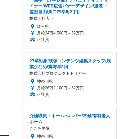
「新卒・27卒歓迎」クリエイティブデザ
イナー/WEB広告バナーデザイン/服装・
髪型自由/川口市幸町2丁目
株式会社大斗
埼玉県
月給24万4,500円～32万円
正社員
27卒対象/映像コンテンツ編集スタッフ/残
業少なめ/賞与年2回
株式会社プロジェクトトリガー
神奈川県
月給26万2,100円～32万円
正社員
介護職員・ホームヘルパー/常勤/有料老人
ホーム
ここち平塚
神奈川県