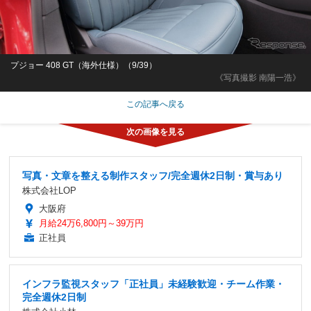
プジョー 408 GT（海外仕様）（9/39）
《写真撮影 南陽一浩》
この記事へ戻る
写真・文章を整える制作スタッフ/完全週休2日制・賞与あり
株式会社LOP
大阪府
月給24万6,800円～39万円
正社員
インフラ監視スタッフ「正社員」未経験歓迎・チーム作業・
完全週休2日制