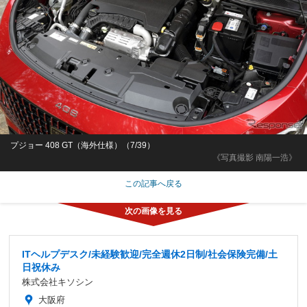
プジョー 408 GT（海外仕様）（7/39）
《写真撮影 南陽一浩》
この記事へ戻る
ITヘルプデスク/未経験歓迎/完全週休2日制/社会保険完備/土
日祝休み
株式会社キソシン
大阪府