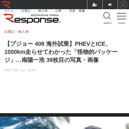
ホーム
›
試乗記
›
輸入車
›
記事
›
写真・画像
search
menu
試乗記
輸入車
【プジョー 408 海外試乗】PHEVとICE、
1000km走らせてわかった「怪物的パッケー
ジ」…南陽一浩 39枚目の写真・画像
2023.7.15（土） 13:00