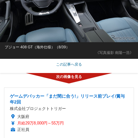
プジョー 408 GT（海外仕様）（8/39）
《写真撮影 南陽一浩》
この記事へ戻る
ゲームデバッカー「まだ間に合う!」リリース前プレイ/賞与
年2回
株式会社プロジェクトトリガー
大阪府
月給29万8,000円～55万円
正社員