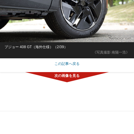
プジョー 408 GT（海外仕様）（2/39）
《写真撮影 南陽一浩》
この記事へ戻る