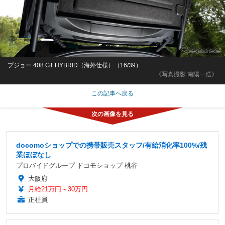
プジョー 408 GT HYBRID（海外仕様）（16/39）
《写真撮影 南陽一浩》
この記事へ戻る
docomoショップでの携帯販売スタッフ/有給消化率100%/残
業ほぼなし
プロバイドグループ ドコモショップ 桃谷
大阪府
月給21万円～30万円
正社員