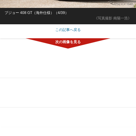
プジョー 408 GT（海外仕様）（4/39）
《写真撮影 南陽一浩》
この記事へ戻る