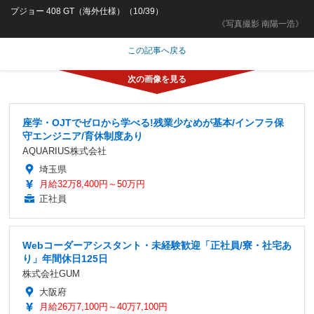
プジョー 408 GT（海外仕様）（10/39）
《写真撮影 南陽一浩》
この記事へ戻る
座学・OJTでゼロから学べる!残業少なめが基本/インフラ保
守エンジニア/育休制度あり
AQUARIUS株式会社
埼玉県
月給32万8,400円～50万円
正社員
Webコーダーアシスタント・未経験歓迎「正社員/寮・社宅あ
り」年間休日125日
株式会社GUM
大阪府
月給26万7,100円～40万7,100円