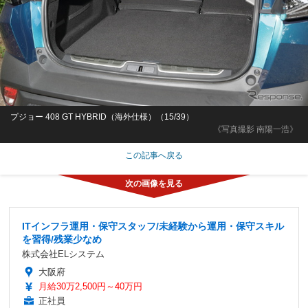
プジョー 408 GT HYBRID（海外仕様）（15/39）
《写真撮影 南陽一浩》
この記事へ戻る
ITインフラ運用・保守スタッフ/未経験から運用・保守スキル
を習得/残業少なめ
株式会社ELシステム
大阪府
月給30万2,500円～40万円
正社員