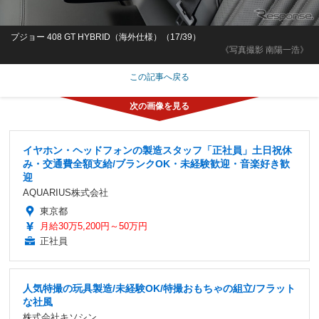
プジョー 408 GT HYBRID（海外仕様）（17/39）
《写真撮影 南陽一浩》
この記事へ戻る
イヤホン・ヘッドフォンの製造スタッフ「正社員」土日祝休
み・交通費全額支給/ブランクOK・未経験歓迎・音楽好き歓
迎
AQUARIUS株式会社
東京都
月給30万5,200円～50万円
正社員
人気特撮の玩具製造/未経験OK/特撮おもちゃの組立/フラット
な社風
株式会社キソシン