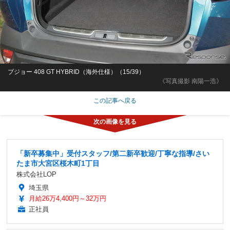
プジョー 408 GT HYBRID（海外仕様）（15/39）
《写真撮影 南陽一浩》
この記事へ戻る
「新卒募集中」受付スタッフ/第二新卒歓迎/丁寧な指導/さい
たま市大宮区桜木町1丁目
株式会社LOP
埼玉県
月給26万4,400円～32万円
正社員