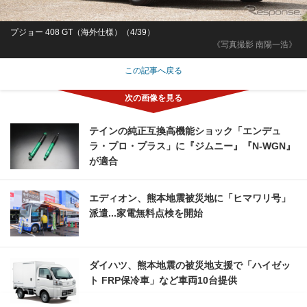
プジョー 408 GT（海外仕様）（4/39）
《写真撮影 南陽一浩》
この記事へ戻る
テインの純正互換高機能ショック「エンデュ
ラ・プロ・プラス」に『ジムニー』『N-WGN』
が適合
エディオン、熊本地震被災地に「ヒマワリ号」
派遣...家電無料点検を開始
ダイハツ、熊本地震の被災地支援で「ハイゼッ
ト FRP保冷車」など車両10台提供