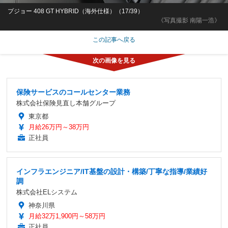
プジョー 408 GT HYBRID（海外仕様）（17/39）
《写真撮影 南陽一浩》
この記事へ戻る
保険サービスのコールセンター業務
株式会社保険見直し本舗グループ
東京都
月給26万円～38万円
正社員
インフラエンジニア/IT基盤の設計・構築/丁寧な指導/業績好
調
株式会社ELシステム
神奈川県
月給32万1,900円～58万円
正社員