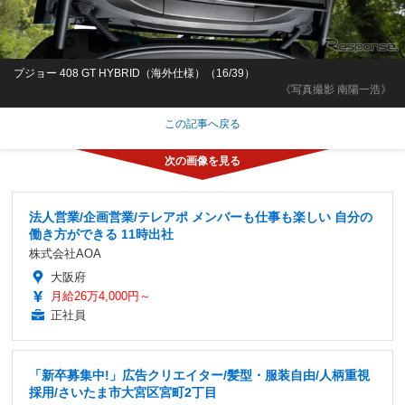
プジョー 408 GT HYBRID（海外仕様）（16/39）
《写真撮影 南陽一浩》
この記事へ戻る
法人営業/企画営業/テレアポ メンバーも仕事も楽しい 自分の
働き方ができる 11時出社
株式会社AOA
大阪府
月給26万4,000円～
正社員
「新卒募集中!」広告クリエイター/髪型・服装自由/人柄重視
採用/さいたま市大宮区宮町2丁目