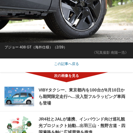
プジョー 408 GT（海外仕様）（2/39）
《写真撮影 南陽一浩》
この記事へ戻る
VIBYタクシー、東京都内を100台が8月10日か
ら期間限定走行へ...没入型フルラッピング車両
も登場
JR4社とJALが連携、インバウンド向け巡礼観
光プロジェクト始動...出羽三山・熊野古道・四
国遍路を軸に広域周遊を推進