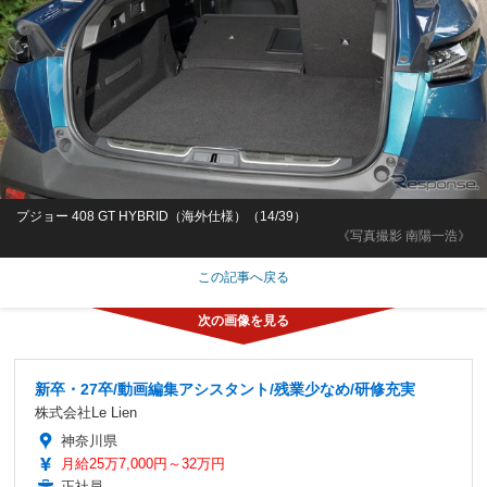
プジョー 408 GT HYBRID（海外仕様）（14/39）
《写真撮影 南陽一浩》
この記事へ戻る
新卒・27卒/動画編集アシスタント/残業少なめ/研修充実
株式会社Le Lien
神奈川県
月給25万7,000円～32万円
正社員