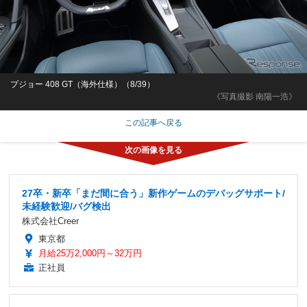
プジョー 408 GT（海外仕様）（8/39）
《写真撮影 南陽一浩》
この記事へ戻る
27卒・新卒「まだ間に合う」新作ゲームのデバッグサポート/
未経験歓迎/バグ検出
株式会社Creer
東京都
月給25万2,000円～32万円
正社員