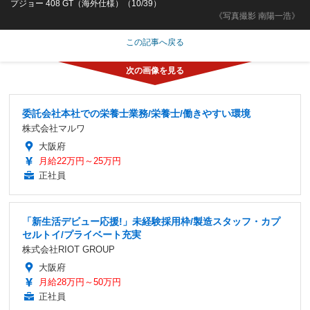
プジョー 408 GT（海外仕様）（10/39）
《写真撮影 南陽一浩》
この記事へ戻る
委託会社本社での栄養士業務/栄養士/働きやすい環境
株式会社マルワ
大阪府
月給22万円～25万円
正社員
「新生活デビュー応援!」未経験採用枠/製造スタッフ・カプ
セルトイ/プライベート充実
株式会社RIOT GROUP
大阪府
月給28万円～50万円
正社員