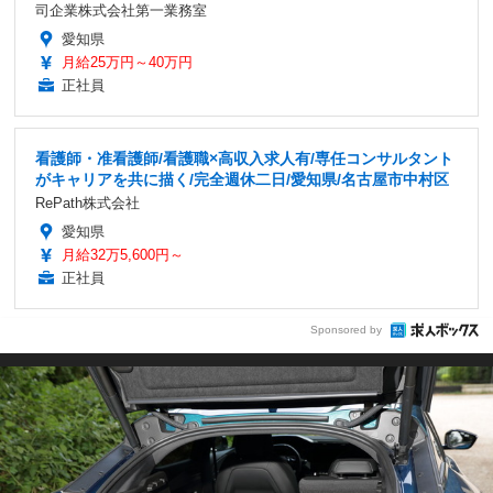
司企業株式会社第一業務室
愛知県
月給25万円～40万円
正社員
看護師・准看護師/看護職×高収入求人有/専任コンサルタント
がキャリアを共に描く/完全週休二日/愛知県/名古屋市中村区
RePath株式会社
愛知県
月給32万5,600円～
正社員
Sponsored by