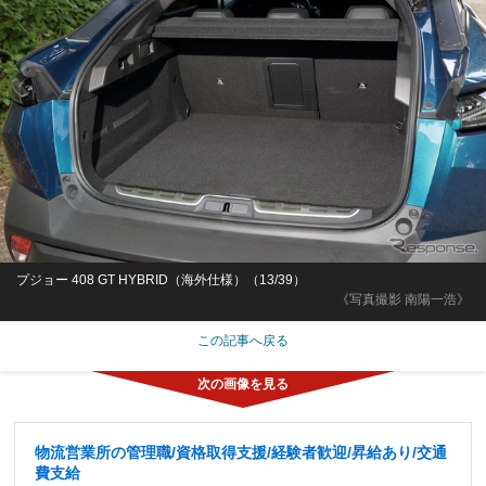
プジョー 408 GT HYBRID（海外仕様）（13/39）
《写真撮影 南陽一浩》
この記事へ戻る
物流営業所の管理職/資格取得支援/経験者歓迎/昇給あり/交通
費支給