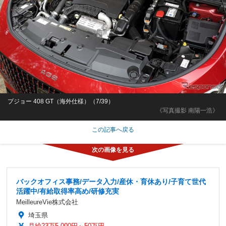
プジョー 408 GT（海外仕様）（7/39）
《写真撮影 南陽一浩》
この記事へ戻る
バックオフィス事務/データ入力/産休・育休あり/子育て世代
活躍中/有給取得率高め/研修充実
MeilleureVie株式会社
埼玉県
月給23万5,000円～50万円