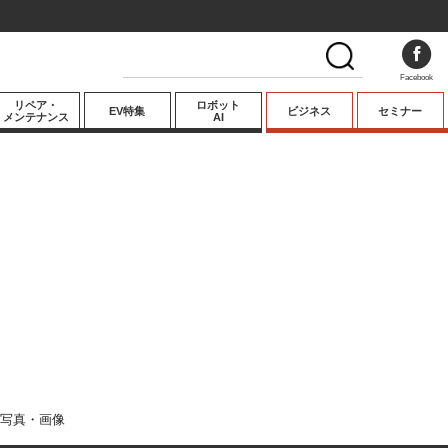
Facebook
リペア・
ロボット
EV特集
ビジネス
セミナー
メンテナンス
AI
プレミアム
業界動向
テクノロジー
キーパーソンイ
ンタビュー
写真・画像