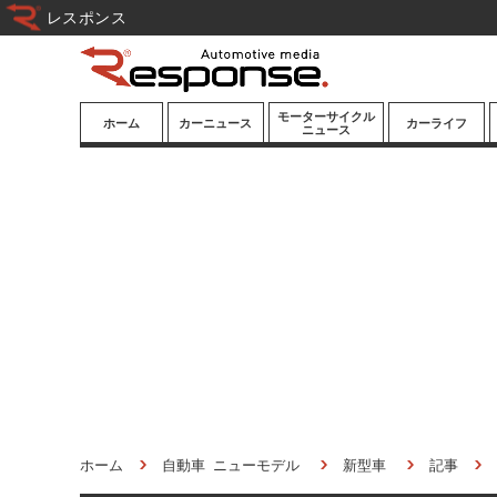
レスポンス
モーターサイクル
ホーム
カーニュース
カーライフ
ニュース
ニューモデル
ニューモデル
カスタマイズ
試乗記
試乗記
カーグッズ
道路交通/社会
カーオーディオ
鉄道
モータースポー
ツ/エンタメ
船舶
航空
宇宙
ホーム
自動車 ニューモデル
新型車
記事