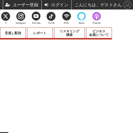
ユーザー登録
ログイン
こんにちは、ゲストさん
X
Instagram
YouTube
TikTok
RSS
Alexa
Podcast
リスキリング
ビジネス
見逃し配信
レポート
講座
会員について