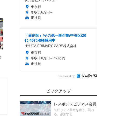
株式会社アワバリュー
ィ
東京都
年収336万円～
正社員
「薬剤師」/その他一般企業/中央区/20
代-40代積極採用中
HYUGA PRIMARY CARE株式会社
東京都
電
年収600万円～750万円
正社員
Sponsored by
ピックアップ
レスポンスビジネス会員
モビリティ革命を聴く、調べ
る、参加する