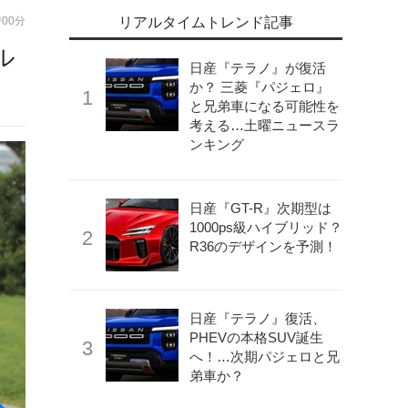
時00分
リアルタイムトレンド記事
ル
日産『テラノ』が復活
か？ 三菱『パジェロ』
と兄弟車になる可能性を
考える…土曜ニュースラ
ンキング
《APOLLO NEWS SERVICE》
フェラーリ F250（仮）
日産『GT-R』次期型は
1000ps級ハイブリッド？
R36のデザインを予測！
日産『テラノ』復活、
PHEVの本格SUV誕生
へ！…次期パジェロと兄
弟車か？