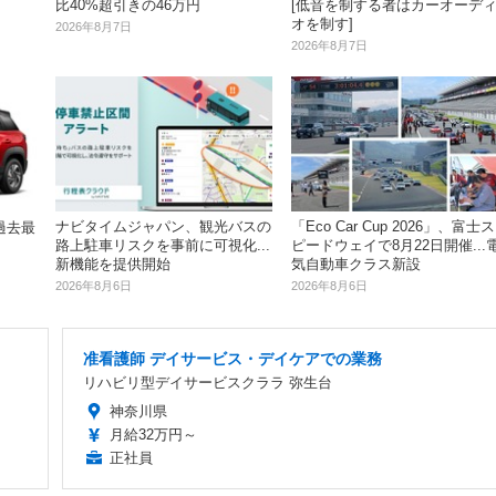
[低音を制する者はカーオーデ
比40%超引きの46万円
オを制す]
2026年8月7日
2026年8月7日
ナビタイムジャパン、観光バスの
「Eco Car Cup 2026」、富士ス
過去最
路上駐車リスクを事前に可視化...
ピードウェイで8月22日開催...
新機能を提供開始
気自動車クラス新設
2026年8月6日
2026年8月6日
准看護師 デイサービス・デイケアでの業務
リハビリ型デイサービスクララ 弥生台
神奈川県
月給32万円～
正社員