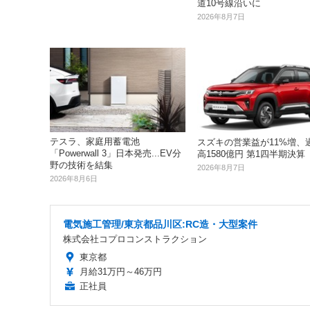
道10号線沿いに
2026年8月7日
テスラ、家庭用蓄電池
スズキの営業益が11%増、
「Powerwall 3」日本発売...EV分
高1580億円 第1四半期決算
野の技術を結集
2026年8月7日
2026年8月6日
電気施工管理/東京都品川区:RC造・大型案件
株式会社コプロコンストラクション
東京都
月給31万円～46万円
正社員