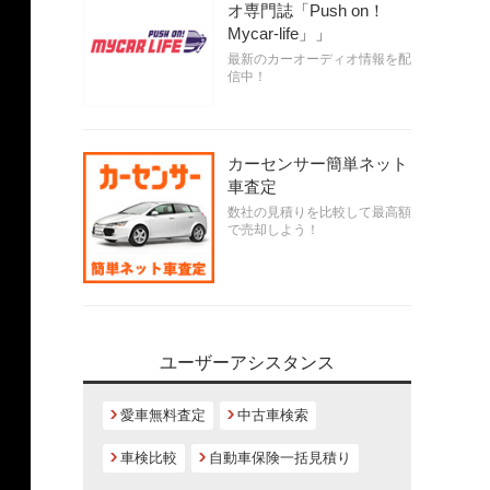
オ専門誌「Push on！
Mycar-life」」
最新のカーオーディオ情報を配
信中！
カーセンサー簡単ネット
車査定
数社の見積りを比較して最高額
で売却しよう！
ユーザーアシスタンス
愛車無料査定
中古車検索
車検比較
自動車保険一括見積り