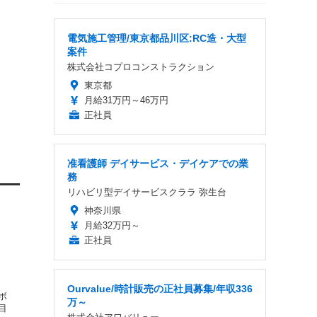
電気施工管理/東京都品川区:RC造・大型
案件
株式会社コプロコンストラクション
東京都
月給31万円～46万円
正社員
准看護師 デイサービス・デイケアでの業
務
リハビリ型デイサービスクララ 弥生台
神奈川県
月給32万円～
正社員
Ourvalue/時計販売の正社員募集/年収336
ボ
万～
目