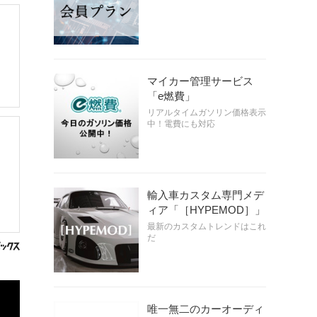
マイカー管理サービス
「e燃費」
リアルタイムガソリン価格表示
中！電費にも対応
輸入車カスタム専門メデ
ィア「［HYPEMOD］」
最新のカスタムトレンドはこれ
だ
唯一無二のカーオーディ