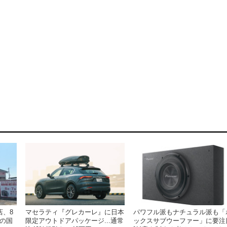
店、8
パワフル派もナチュラル派も「
マセラティ『グレカーレ』に日本
ばの国
ックスサブウーファー」に要注
限定アウトドアパッケージ...通常