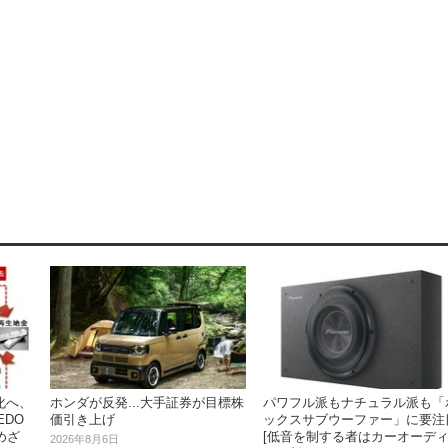
ホンダが反発...大手証券が目標株
パワフル派もナチュラル派も「
化へ、
価引き上げ
ックスサブウーファー」に要注
EDO
[低音を制する者はカーオーデ
めざ
2026年8月6日