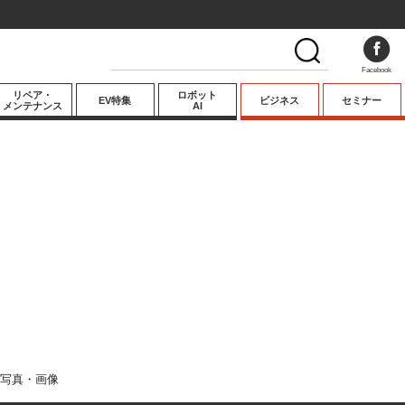
Facebook
リペア・
ロボット
EV特集
ビジネス
セミナー
メンテナンス
AI
プレミアム
業界動向
テクノロジー
キーパーソンイ
ンタビュー
写真・画像