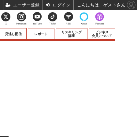
ユーザー登録
ログイン
こんにちは、ゲストさん
X
Instagram
YouTube
TikTok
RSS
Alexa
Podcast
リスキリング
ビジネス
見逃し配信
レポート
講座
会員について