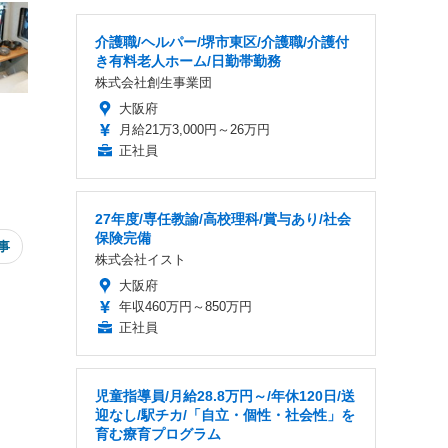
介護職/ヘルパー/堺市東区/介護職/介護付
き有料老人ホーム/日勤帯勤務
株式会社創生事業団
大阪府
月給21万3,000円～26万円
正社員
27年度/専任教諭/高校理科/賞与あり/社会
保険完備
事
株式会社イスト
大阪府
年収460万円～850万円
正社員
児童指導員/月給28.8万円～/年休120日/送
迎なし/駅チカ/「自立・個性・社会性」を
育む療育プログラム