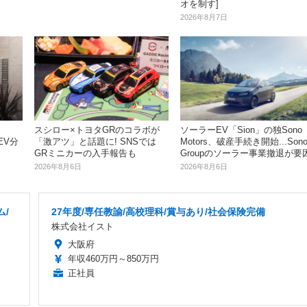
オを制す]
2026年8月7日
スシロー×トヨタGRのコラボが
ソーラーEV「Sion」の独Sono
.EV分
「激アツ」と話題に! SNSでは
Motors、破産手続き開始...Son
GRミニカーの入手報告も
Groupのソーラー事業撤退が要
2026年8月6日
2026年8月6日
ム/
27年度/専任教諭/高校理科/賞与あり/社会保険完備
株式会社イスト
大阪府
年収460万円～850万円
正社員