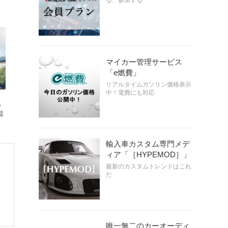
る、参加する
マイカー管理サービス
「e燃費」
リアルタイムガソリン価格表示
中！電費にも対応
o
因
輸入車カスタム専門メデ
ィア「［HYPEMOD］」
最新のカスタムトレンドはこれ
だ
唯一無二のカーオーディ