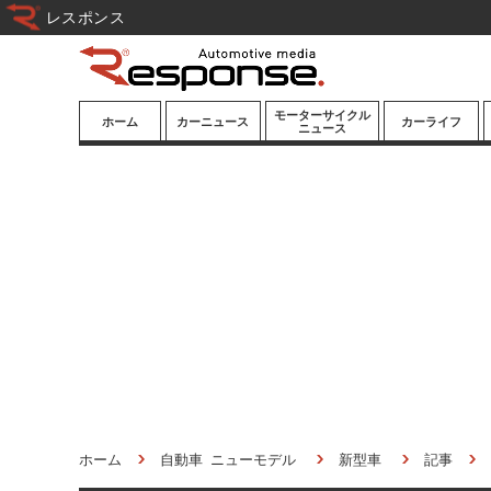
レスポンス
モーターサイクル
ホーム
カーニュース
カーライフ
ニュース
ニューモデル
ニューモデル
カスタマイズ
試乗記
試乗記
カーグッズ
道路交通/社会
カーオーディオ
鉄道
モータースポー
ツ/エンタメ
船舶
航空
宇宙
ホーム
自動車 ニューモデル
新型車
記事