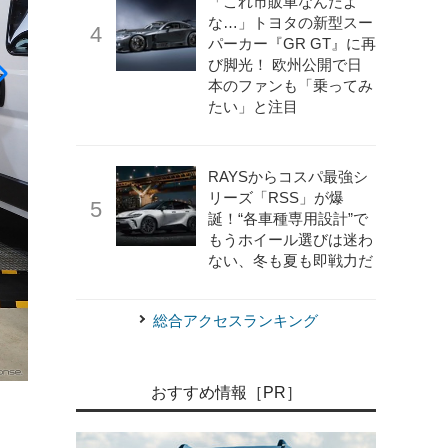
「これ市販車なんだよ
な…」トヨタの新型スー
パーカー『GR GT』に再
び脚光！ 欧州公開で日
本のファンも「乗ってみ
たい」と注目
RAYSからコスパ最強シ
リーズ「RSS」が爆
誕！“各車種専用設計”で
もうホイール選びは迷わ
ない、冬も夏も即戦力だ
総合アクセスランキング
《写真撮影 家本浩太》
サードスペース ブレス54DD
おすすめ情報［PR］