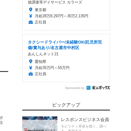
放課後等デイサービス カラーズ
東京都
月給28万8,297円～30万2,135円
正社員
タクシードライバー/未経験OK/託児所完
備/賞与あり/名古屋市中村区
あんしんネット21
愛知県
月給35万円～55万円
正社員
Sponsored by
ピックアップ
ボ
レスポンスビジネス会員
目
モビリティ革命を聴く、調べ
ィ