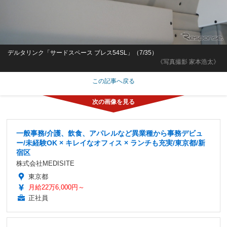
デルタリンク「サードスペース ブレス54SL」（7/35）
《写真撮影 家本浩太》
この記事へ戻る
一般事務/介護、飲食、アパレルなど異業種から事務デビュ
ー/未経験OK × キレイなオフィス × ランチも充実/東京都/新
宿区
株式会社MEDISITE
東京都
月給22万6,000円～
正社員