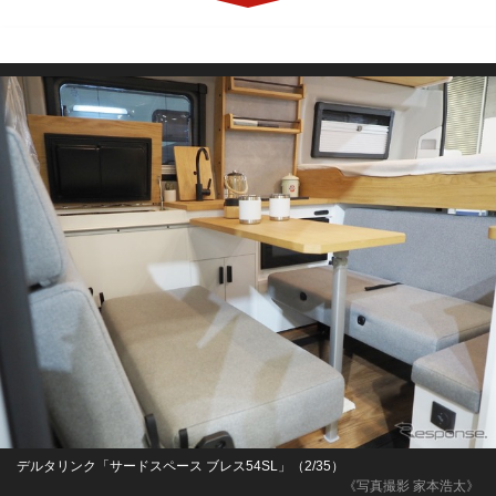
デルタリンク「サードスペース ブレス54SL」（2/35）
《写真撮影 家本浩太》