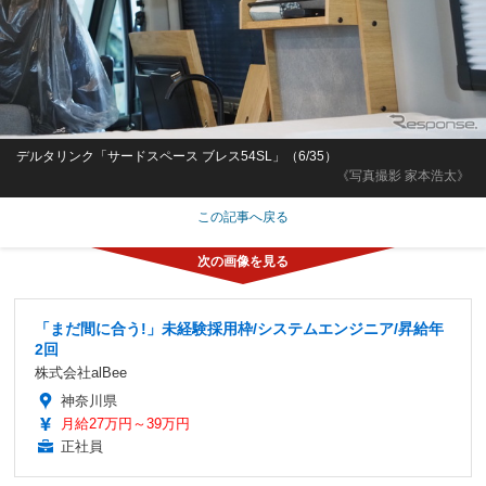
デルタリンク「サードスペース ブレス54SL」（6/35）
《写真撮影 家本浩太》
この記事へ戻る
「まだ間に合う!」未経験採用枠/システムエンジニア/昇給年
2回
株式会社alBee
神奈川県
月給27万円～39万円
正社員