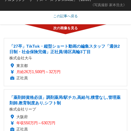
《写真撮影 家本浩太》
この記事へ戻る
「27卒」TikTok・縦型ショート動画の編集スタッフ「週休2
日制・社会保険完備」正社員/港区高輪3丁目
株式会社大斗
東京都
月給26万1,500円～32万円
正社員
「薬剤師資格必須」調剤薬局/駅チカ,高給与,積雪なし,管理薬
剤師,教育制度あり,シフト制
株式会社リープ
大阪府
年収550万円～630万円
正社員