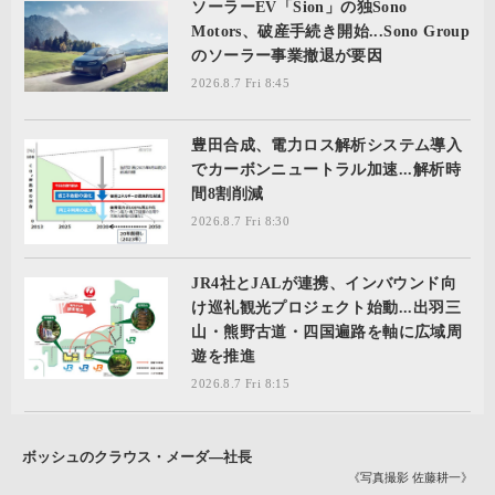
ソーラーEV「Sion」の独Sono
Motors、破産手続き開始...Sono Group
のソーラー事業撤退が要因
2026.8.7 Fri 8:45
豊田合成、電力ロス解析システム導入
でカーボンニュートラル加速...解析時
間8割削減
2026.8.7 Fri 8:30
JR4社とJALが連携、インバウンド向
け巡礼観光プロジェクト始動...出羽三
山・熊野古道・四国遍路を軸に広域周
遊を推進
2026.8.7 Fri 8:15
ボッシュのクラウス・メーダ―社長
《写真撮影 佐藤耕一》