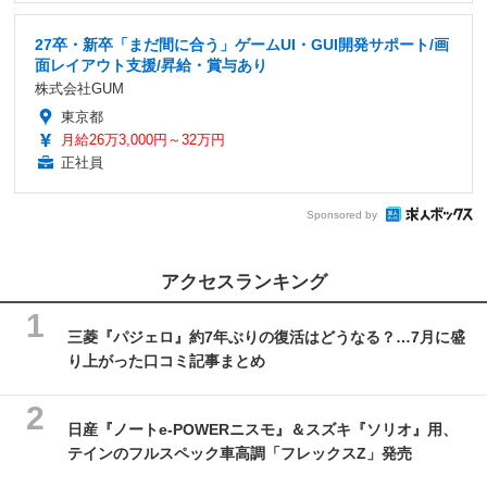
27卒・新卒「まだ間に合う」ゲームUI・GUI開発サポート/画
面レイアウト支援/昇給・賞与あり
株式会社GUM
東京都
月給26万3,000円～32万円
正社員
Sponsored by
アクセスランキング
三菱『パジェロ』約7年ぶりの復活はどうなる？…7月に盛
り上がった口コミ記事まとめ
日産『ノートe-POWERニスモ』＆スズキ『ソリオ』用、
テインのフルスペック車高調「フレックスZ」発売