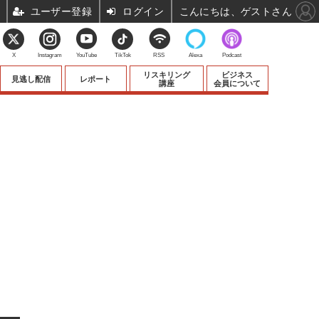
ユーザー登録
ログイン
こんにちは、ゲストさん
X
Instagram
YouTube
TikTok
RSS
Alexa
Podcast
リスキリング
ビジネス
見逃し配信
レポート
講座
会員について