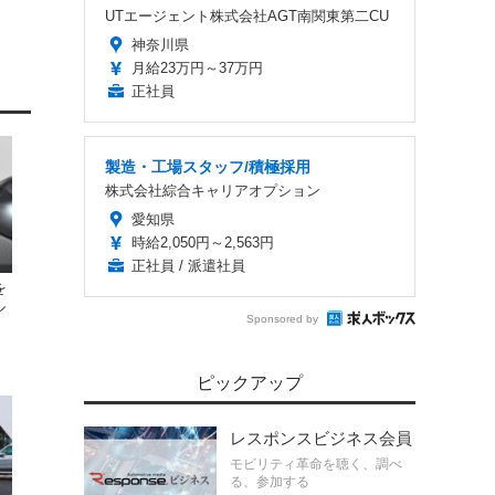
UTエージェント株式会社AGT南関東第二CU
神奈川県
月給23万円～37万円
正社員
製造・工場スタッフ/積極採用
株式会社綜合キャリアオプション
愛知県
時給2,050円～2,563円
正社員 / 派遣社員
を
ル
Sponsored by
ピックアップ
レスポンスビジネス会員
モビリティ革命を聴く、調べ
る、参加する