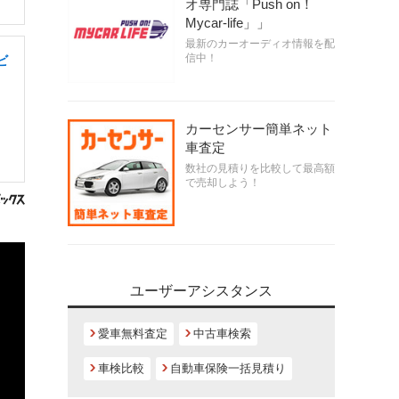
オ専門誌「Push on！
Mycar-life」」
最新のカーオーディオ情報を配
信中！
ビ
カーセンサー簡単ネット
車査定
数社の見積りを比較して最高額
で売却しよう！
ユーザーアシスタンス
愛車無料査定
中古車検索
車検比較
自動車保険一括見積り