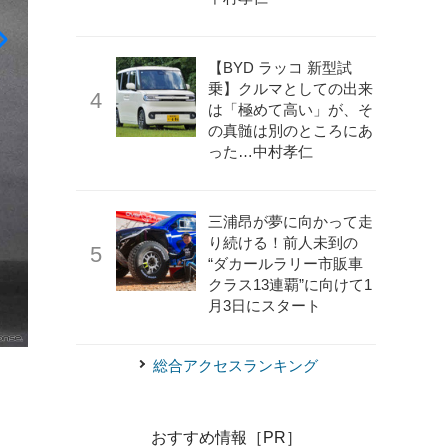
【BYD ラッコ 新型試
乗】クルマとしての出来
は「極めて高い」が、そ
の真髄は別のところにあ
った…中村孝仁
三浦昂が夢に向かって走
り続ける！前人未到の
“ダカールラリー市販車
クラス13連覇”に向けて1
《写真撮影 中村孝仁》
フィアット 500C ドルチェヴィー
月3日にスタート
総合アクセスランキング
おすすめ情報［PR］