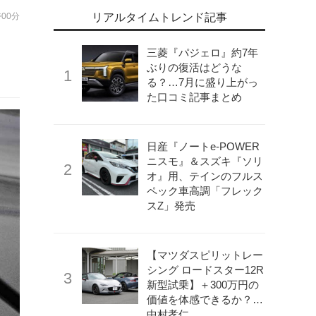
時00分
リアルタイムトレンド記事
目
三菱『パジェロ』約7年
ぶりの復活はどうな
る？…7月に盛り上がっ
た口コミ記事まとめ
日産『ノートe-POWER
ニスモ』＆スズキ『ソリ
オ』用、テインのフルス
ペック車高調「フレック
スZ」発売
【マツダスピリットレー
シング ロードスター12R
新型試乗】＋300万円の
価値を体感できるか？…
中村孝仁