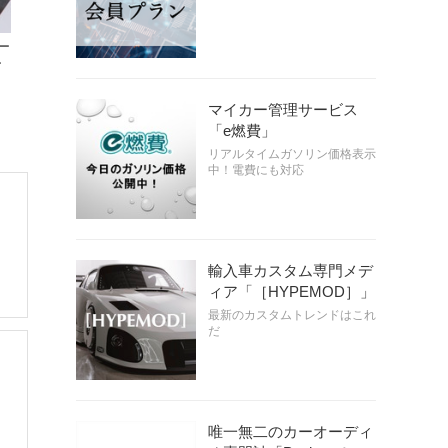
ー
ー
マイカー管理サービス
「e燃費」
リアルタイムガソリン価格表示
中！電費にも対応
輸入車カスタム専門メデ
ィア「［HYPEMOD］」
最新のカスタムトレンドはこれ
だ
唯一無二のカーオーディ