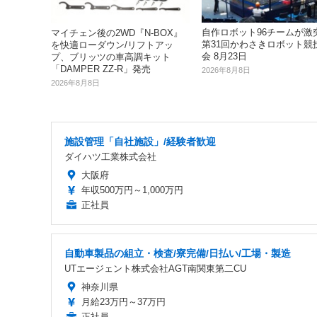
自作ロボット96チームが激突!
マイチェン後の2WD『N-BOX』
第31回かわさきロボット競
を快適ローダウン/リフトアッ
会 8月23日
プ、ブリッツの車高調キット
「DAMPER ZZ-R」発売
2026年8月8日
2026年8月8日
施設管理「自社施設」/経験者歓迎
ダイハツ工業株式会社
大阪府
年収500万円～1,000万円
正社員
自動車製品の組立・検査/寮完備/日払い/工場・製造
UTエージェント株式会社AGT南関東第二CU
神奈川県
月給23万円～37万円
正社員