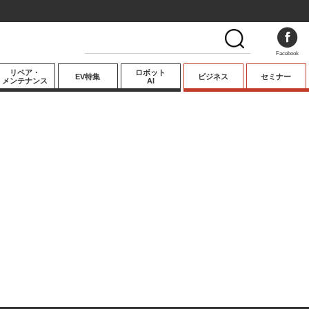
Facebook
リペア・
ロボット
EV特集
ビジネス
セミナー
メンテナンス
AI
プレミアム
業界動向
テクノロジー
キーパーソンイ
ンタビュー