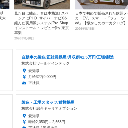
...
見た目は純正、音は本格派! スペ
日本で初めて販売された欧州メ
技大
ーシアにPHD+サイバーナビXを
カーEV、スマート『フォーツ
組んだ実用派システム[Pro Shop
ed』【懐かしのカーカタログ】
インストール・レビュー]by 東京
2026年8月8日
車楽
2026年8月8日
自動車の製造/正社員採用/月収例41.5万円/工場/製造
株式会社ワールドインテック
愛知県
月給32万9,000円
正社員
製造・工場スタッフ/積極採用
株式会社綜合キャリアオプション
愛知県
時給2,050円～2,563円
正社員 / 派遣社員