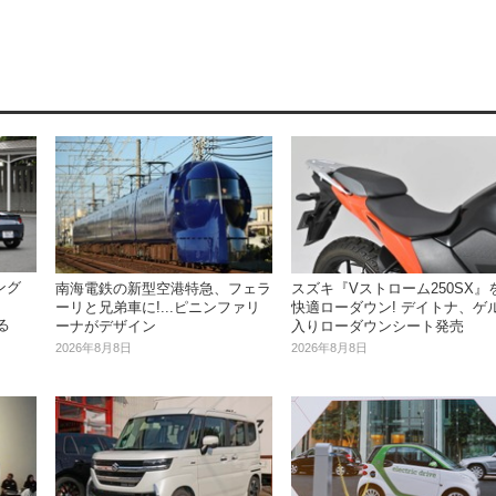
ング
南海電鉄の新型空港特急、フェラ
スズキ『Vストローム250SX』
】
ーリと兄弟車に!...ピニンファリ
快適ローダウン! デイトナ、ゲ
る
ーナがデザイン
入りローダウンシート発売
2026年8月8日
2026年8月8日