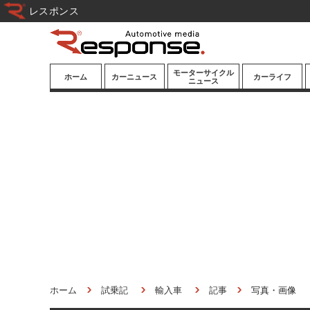
レスポンス
モーターサイクル
ホーム
カーニュース
カーライフ
ニュース
ニューモデル
ニューモデル
カスタマイズ
試乗記
試乗記
カーグッズ
道路交通/社会
カーオーディオ
鉄道
モータースポー
ツ/エンタメ
船舶
航空
宇宙
ホーム
試乗記
輸入車
記事
写真・画像