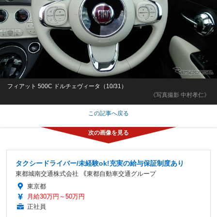
フィアット 500C ドルチェヴィータ（10/31）
《写真撮影 中村孝仁》
この記事へ戻る
タクシードライバー/未経験ok!充実の給与保証制度あり
東都城南交通株式会社 ｟東都自動車交通グループ
東京都
月給30万円～50万円
正社員