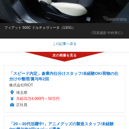
フィアット 500C ドルチェヴィータ（13/31）
《写真撮影 中村孝仁》
この記事へ戻る
「スピード内定」倉庫内仕分けスタッフ/未経験OK/荷物の仕
分けや整理/賞与年2回
株式会社RIOT
埼玉県
月給31万4,000円～50万円
正社員
「20～30代活躍中!」アニメグッズの製造スタッフ/未経験