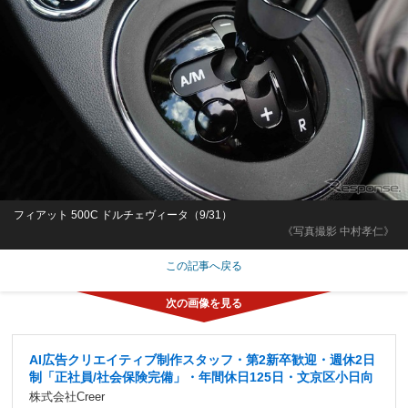
フィアット 500C ドルチェヴィータ（9/31）
《写真撮影 中村孝仁》
この記事へ戻る
AI広告クリエイティブ制作スタッフ・第2新卒歓迎・週休2日
制「正社員/社会保険完備」・年間休日125日・文京区小日向
株式会社Creer