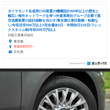
ダイヤモンド合成用CVD装置の機構設計/60年以上の歴史と
幅広い海外ネットワークを持つ外資系商社グループ企業で真
空成膜装置の設計経験を活かす/東京都江東区勤務・転勤な
し/年収目安500万以上×完全週休2日・年間休日125日/フレッ
クスタイム制/年収500万円以上
日総工産株式会社
東京都
年収500万円～
正社員
Sponsored by