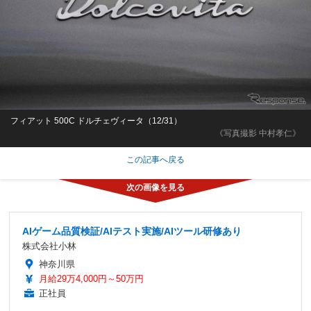
フィアット 500C ドルチェヴィータ（12/31）
《写真撮影 中村孝仁》
この記事へ戻る
AIゲーム品質検証/AIテスト実施/AIツール研修あり
株式会社小林
神奈川県
月給29万4,000円～50万円
正社員