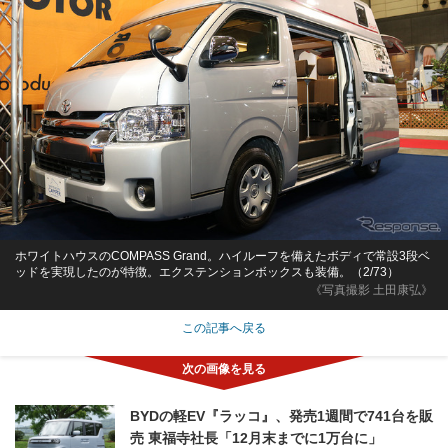
ホワイトハウスのCOMPASS Grand。ハイルーフを備えたボディで常設3段ベ
ッドを実現したのが特徴。エクステンションボックスも装備。（2/73）
《写真撮影 土田康弘》
この記事へ戻る
BYDの軽EV『ラッコ』、発売1週間で741台を販
売 東福寺社長「12月末までに1万台に」