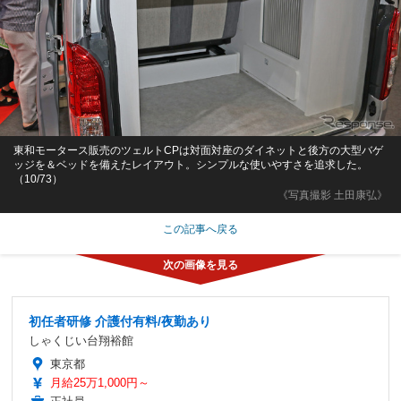
東和モータース販売のツェルトCPは対面対座のダイネットと後方の大型バゲ
ッジを＆ベッドを備えたレイアウト。シンプルな使いやすさを追求した。
（10/73）
《写真撮影 土田康弘》
この記事へ戻る
初任者研修 介護付有料/夜勤あり
しゃくじい台翔裕館
東京都
月給25万1,000円～