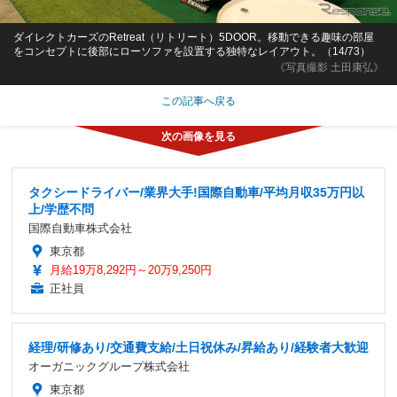
ダイレクトカーズのRetreat（リトリート）5DOOR。移動できる趣味の部屋
をコンセプトに後部にローソファを設置する独特なレイアウト。（14/73）
《写真撮影 土田康弘》
この記事へ戻る
タクシードライバー/業界大手!国際自動車/平均月収35万円以
上/学歴不問
国際自動車株式会社
東京都
月給19万8,292円～20万9,250円
正社員
経理/研修あり/交通費支給/土日祝休み/昇給あり/経験者大歓迎
オーガニックグループ株式会社
東京都