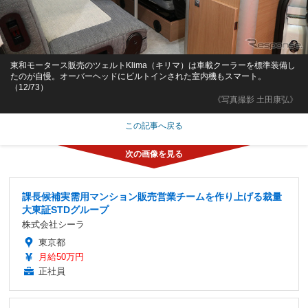
東和モータース販売のツェルトKlima（キリマ）は車載クーラーを標準装備し
たのが自慢。オーバーヘッドにビルトインされた室内機もスマート。
（12/73）
《写真撮影 土田康弘》
この記事へ戻る
課長候補実需用マンション販売営業チームを作り上げる裁量
大東証STDグループ
株式会社シーラ
東京都
月給50万円
正社員