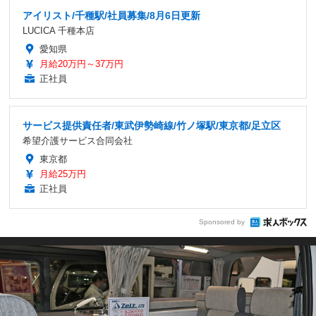
アイリスト/千種駅/社員募集/8月6日更新
LUCICA 千種本店
愛知県
月給20万円～37万円
正社員
サービス提供責任者/東武伊勢崎線/竹ノ塚駅/東京都/足立区
希望介護サービス合同会社
東京都
月給25万円
正社員
Sponsored by