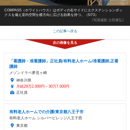
COMPASS（ホワイトハウス）はボディの右サイドにエクステンションボッ
クスを備え室内空間を横方向に広げる効果を持つ。（5/73）
《写真撮影 土田康弘》
この記事へ戻る
「看護師・准看護師」正社員/有料老人ホーム/准看護師,正看
護師
メゾンドラペ夢見ヶ崎
神奈川県
月給29万2,000円～30万7,000円
正社員
有料老人ホームでの介護/東京都八王子市
有料老人ホーム シルバービレッジ八王子西
東京都