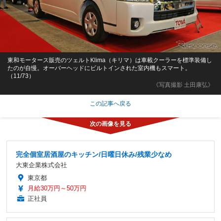
東和モータース販売のツェルトKlima（キリマ）は車載クーラーを標準装備し
たのが自慢。オーバーヘッドにビルトインされた室内機もスマート。
（11/73）
《写真撮影 土田康弘》
この記事へ戻る
完全個室居酒屋のキッチン/日曜日休み/残業少なめ
大東企業株式会社
東京都
月給30万円～50万円
正社員