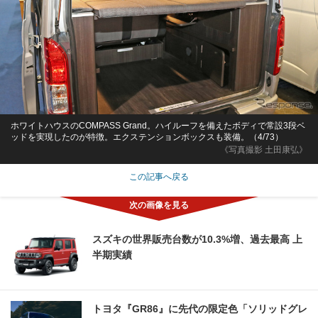
ホワイトハウスのCOMPASS Grand。ハイルーフを備えたボディで常設3段ベ
ッドを実現したのが特徴。エクステンションボックスも装備。（4/73）
《写真撮影 土田康弘》
この記事へ戻る
スズキの世界販売台数が10.3%増、過去最高 上
半期実績
トヨタ『GR86』に先代の限定色「ソリッドグレ