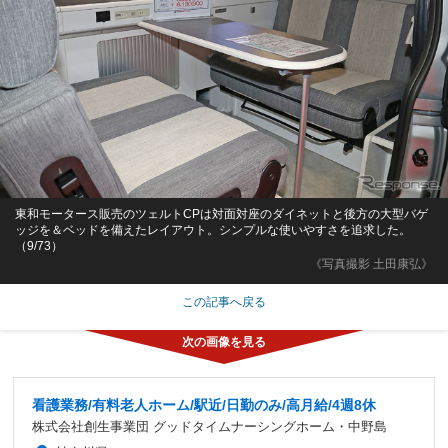
東和モータース販売のツェルトCPは対面対座のダイネットと後方の大型バゲ
ッジを＆ベッドを備えたレイアウト。シンプルな使いやすさを追求した。
（9/73）
《写真撮影 土田康弘》
この記事へ戻る
看護業務/有料老人ホーム/駅近/日勤のみ/高月給/4週8休
株式会社創生事業団 グッドタイムナーシングホーム・中野島