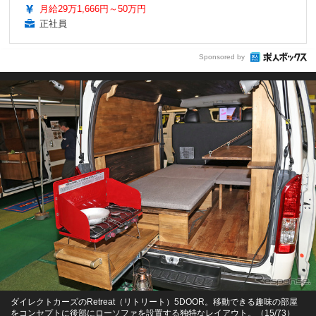
月給29万1,666円～50万円
正社員
Sponsored by
ダイレクトカーズのRetreat（リトリート）5DOOR。移動できる趣味の部屋
をコンセプトに後部にローソファを設置する独特なレイアウト。（15/73）