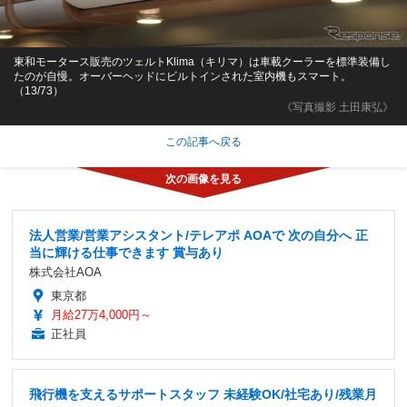
東和モータース販売のツェルトKlima（キリマ）は車載クーラーを標準装備し
たのが自慢。オーバーヘッドにビルトインされた室内機もスマート。
（13/73）
《写真撮影 土田康弘》
この記事へ戻る
法人営業/営業アシスタント/テレアポ AOAで 次の自分へ 正
当に輝ける仕事できます 賞与あり
株式会社AOA
東京都
月給27万4,000円～
正社員
飛行機を支えるサポートスタッフ 未経験OK/社宅あり/残業月