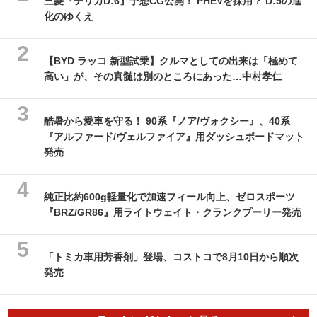
三菱『デリカD:6』予想CG公開！ PHEVを採用？ D:5の進
化のゆくえ
【BYD ラッコ 新型試乗】クルマとしての出来は「極めて
高い」が、その真髄は別のところにあった…中村孝仁
酷暑から愛車を守る！ 90系『ノア/ヴォクシー』、40系
『アルファード/ヴェルファイア』用ダッシュボードマット
発売
純正比約600g軽量化で加速フィール向上、ゼロスポーツ
『BRZ/GR86』用ライトウェイト・クランクプーリー発売
「トミカ車用芳香剤」登場、コストコで8月10日から順次
発売