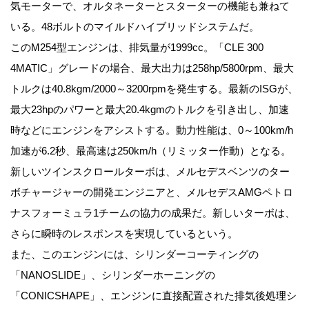
気モーターで、オルタネーターとスターターの機能も兼ねて
いる。48ボルトのマイルドハイブリッドシステムだ。
このM254型エンジンは、排気量が1999cc。「CLE 300
4MATIC」グレードの場合、最大出力は258hp/5800rpm、最大
トルクは40.8kgm/2000～3200rpmを発生する。最新のISGが、
最大23hpのパワーと最大20.4kgmのトルクを引き出し、加速
時などにエンジンをアシストする。動力性能は、0～100km/h
加速が6.2秒、最高速は250km/h（リミッター作動）となる。
新しいツインスクロールターボは、メルセデスベンツのター
ボチャージャーの開発エンジニアと、メルセデスAMGペトロ
ナスフォーミュラ1チームの協力の成果だ。新しいターボは、
さらに瞬時のレスポンスを実現しているという。
また、このエンジンには、シリンダーコーティングの
「NANOSLIDE」、シリンダーホーニングの
「CONICSHAPE」、エンジンに直接配置された排気後処理シ