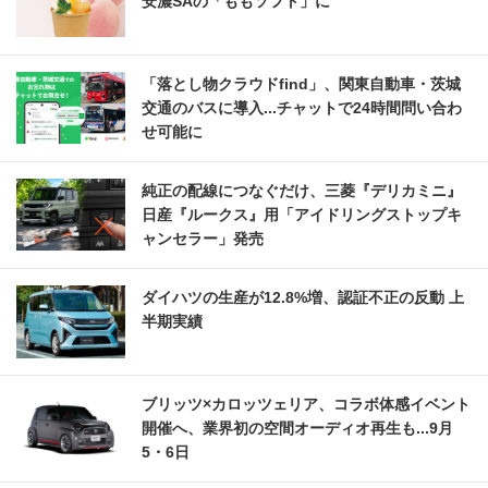
安濃SAの「ももソフト」に
「落とし物クラウドfind」、関東自動車・茨城
交通のバスに導入...チャットで24時間問い合わ
せ可能に
純正の配線につなぐだけ、三菱『デリカミニ』
日産『ルークス』用「アイドリングストップキ
ャンセラー」発売
ダイハツの生産が12.8%増、認証不正の反動 上
半期実績
ブリッツ×カロッツェリア、コラボ体感イベント
開催へ、業界初の空間オーディオ再生も...9月
5・6日