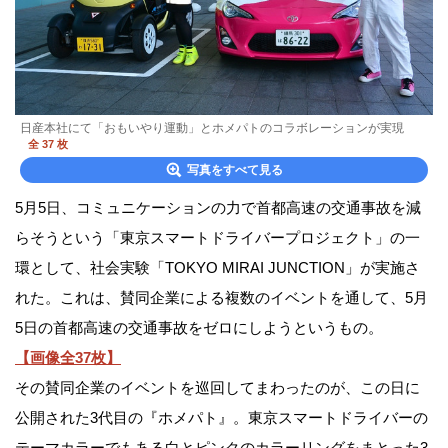
日産本社にて「おもいやり運動」とホメパトのコラボレーションが実現
全 37 枚
写真をすべて見る
5月5日、コミュニケーションの力で首都高速の交通事故を減
らそうという「東京スマートドライバープロジェクト」の一
環として、社会実験「TOKYO MIRAI JUNCTION」が実施さ
れた。これは、賛同企業による複数のイベントを通して、5月
5日の首都高速の交通事故をゼロにしようというもの。
【画像全37枚】
その賛同企業のイベントを巡回してまわったのが、この日に
公開された3代目の『ホメパト』。東京スマートドライバーの
テーマカラーでもある白とピンクのカラーリングをまとった3