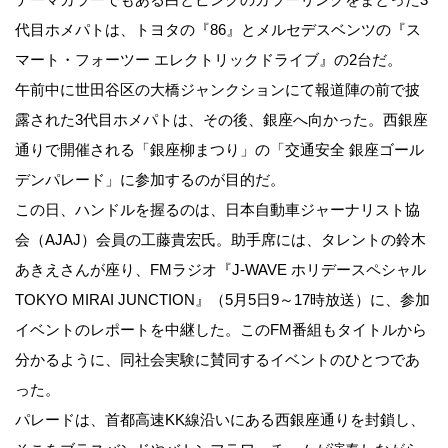
代目ホメパトは、トヨタの『86』とメルセデスベンツの『ス
マート・フォーツー エレクトリックドライブ』の2台だ。
午前中に世田谷区の大橋ジャンクションにて報道陣の前で披
露された3代目ホメパトは、その後、銀座へ向かった。西銀座
通りで開催される「銀座柳まつり」の「交通安全 銀座ゴール
デンパレード」に参加するのが目的だ。
この日、ハンドルを握るのは、日本自動車ジャーナリスト協
会（AJAJ）会員の工藤貴宏氏。助手席には、タレントの鈴木
あきえさんが座り、FMラジオ『J-WAVE ホリデースペシャル
TOKYO MIRAI JUNCTION』（5月5日9～17時放送）に、参加
イベントのレポートを中継した。このFM番組もタイトルから
分かるように、同社会実験に賛同するイベントのひとつであ
った。
パレードは、首都高速KK線沿いにある西銀座通りを封鎖し、