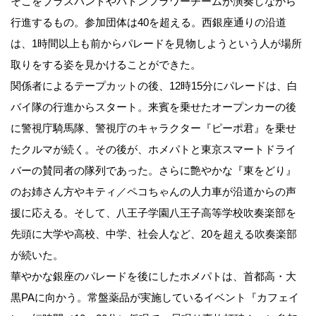
そこをブラスバンドやバトンフラワーチームが演奏しながら
行進するもの。参加団体は40を超える。西銀座通りの沿道
は、1時間以上も前からパレードを見物しようという人が場所
取りをする姿を見かけることができた。
関係者によるテープカットの後、12時15分にパレードは、白
バイ隊の行進からスタート。来賓を乗せたオープンカーの後
に警視庁騎馬隊、警視庁のキャラクター『ピーポ君』を乗せ
たクルマが続く。その後が、ホメパトと東京スマートドライ
バーの賛同者の隊列であった。さらに艶やかな『東をどり』
のお姉さん方やキティ／ペコちゃんの人力車が沿道からの声
援に応える。そして、八王子学園八王子高等学校吹奏楽部を
先頭に大学や高校、中学、社会人など、20を超える吹奏楽部
が続いた。
華やかな銀座のパレードを後にしたホメパトは、首都高・大
黒PAに向かう。常盤薬品が実施しているイベント『カフェイ