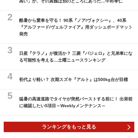
高い」が、その真髄は別のところにあった…中村孝仁
酷暑から愛車を守る！ 90系『ノア/ヴォクシー』、40系
『アルファード/ヴェルファイア』用ダッシュボードマット
発売
日産『テラノ』が復活か？ 三菱『パジェロ』と兄弟車にな
る可能性を考える…土曜ニュースランキング
初代より軽い？ 次期スズキ『アルト』は500kg台が目標
猛暑の高速道路でタイヤが突然バーストする前に！ 出発前
に確認したい5項目～Weeklyメンテナンス～
ランキングをもっと見る