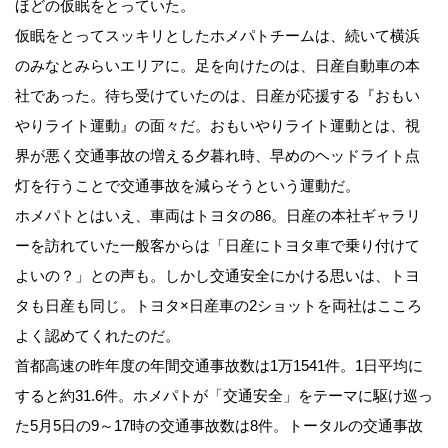
ほどの仮眠をとっていた。
仮眠をとってスッキリとしたホメパトチームは、続いて横浜
のみなとみらいエリアに。足を向けたのは、日産自動車の本
社であった。待ち受けていたのは、日産が応援する『おもい
やりライト運動』の面々だ。おもいやりライト運動とは、視
界が悪く交通事故の増える夕暮れ時、早めのヘッドライト点
灯を行うことで交通事故を減らそうという運動だ。
ホメパトとはいえ、車両はトヨタの86。日産の本社ギャラリ
ーを訪れていた一般客からは「日産にトヨタ車で乗り付けて
よいの？」との声も。しかし交通安全にかける思いは、トヨ
タも日産も同じ。トヨタ×日産車の2ショットを両社はこころ
よく認めてくれたのだ。
首都高速の昨年度の年間交通事故数は1万1541件。1日平均に
すると約31.6件。ホメパトが「交通安全」をテーマに駆け巡っ
た5月5日の9～17時の交通事故数は8件。トータルの交通事故