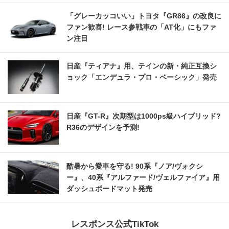
「グレーカッコいい」トヨタ『GR86』の改良に
ファン歓喜! レース参戦車の「AT化」にもファ
ン注目
日産『ティアナ』用、テインの新・純正互換シ
ョック「エンデュラ・プロ・ベーシック」発売
日産『GT-R』次期型は1000ps級ハイブリッド?
R36のデザインを予測!
酷暑から愛車を守る! 90系『ノア/ヴォクシ
ー』、40系『アルファード/ヴェルファイア』用
ダッシュボードマット発売
レスポンス公式TikTok