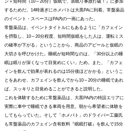
ン＋短時間（10～20分）仮眠で、居眠り事故打破！』に参加
するためだ。14時過ぎにホメパトは大黒PAに到着。常盤薬品
のイベント・スペースはPA内の一画にあった。
常盤薬品は、イベントタイトルにもあるように「カフェイン
を摂取し、10～20分程度、短時間仮眠をした人は、運転ミス
の確率が下がる」ということから、商品のアピールと仮眠の
大切さを呼びかけた。睡眠が短時間なのは、「30分以上の睡
眠は眠りが深くなって目覚めにくい」ため。また、「カフェ
インを飲んで効果が表れるのは15分後ほどかかる」というこ
とをあわせ、カフェインを飲んでから10～20分の睡眠であれ
ば、スッキリと目覚めることができると説明した。
これを体験するために常盤薬品は、大黒PA内の特設エリアに
実際に車中で睡眠できる車両を用意。朝から希望者に体験を
してもらっていた。そして「ホメパト」のドライバー工藤氏
も常盤薬品のカフェイン含有飲料『眠眠打破』を飲んで15分