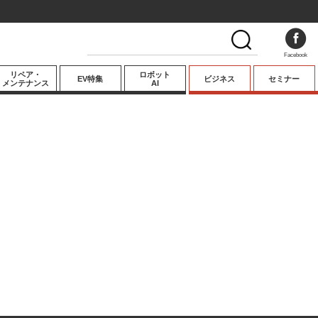
Facebook
リペア・
ロボット
EV特集
ビジネス
セミナー
メンテナンス
AI
プレミアム
業界動向
テクノロジー
キーパーソンイ
ンタビュー