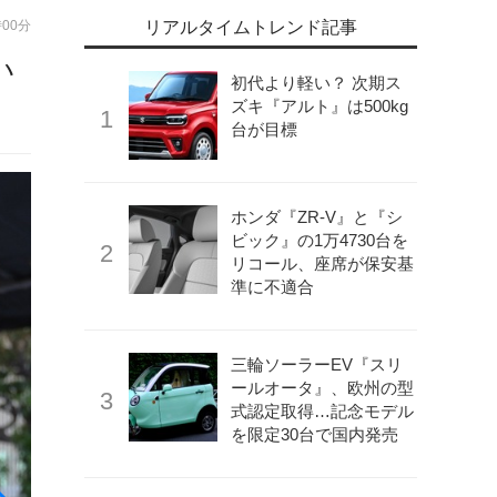
時00分
リアルタイムトレンド記事
い
初代より軽い？ 次期ス
ズキ『アルト』は500kg
台が目標
ホンダ『ZR-V』と『シ
ビック』の1万4730台を
リコール、座席が保安基
準に不適合
三輪ソーラーEV『スリ
ールオータ』、欧州の型
式認定取得…記念モデル
を限定30台で国内発売