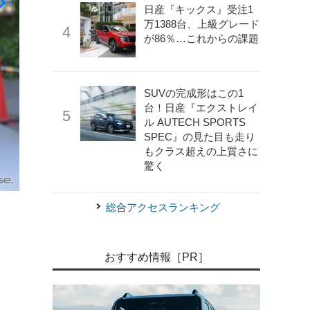
日産『キックス』受注1
万1388台、上級グレード
が86％…これからの課題
SUVの完成形はこの1
台！日産『エクストレイ
ル AUTECH SPORTS
SPEC』の見た目も走り
もクラス超えの上質さに
驚く
《撮影 鈴木ケンイチ》
トヨタと日産の2ショットが『ホ
総合アクセスランキング
おすすめ情報［PR］