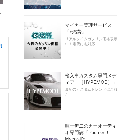
ー
マイカー管理サービス
「e燃費」
リアルタイムガソリン価格表示
中！電費にも対応
円
輸入車カスタム専門メデ
ィア「［HYPEMOD］」
最新のカスタムトレンドはこれ
だ
唯一無二のカーオーディ
オ専門誌「Push on！
Mycar-life」」