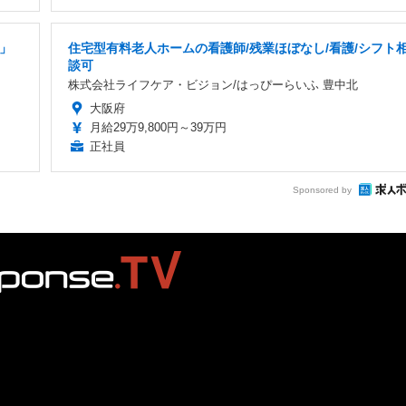
日」
住宅型有料老人ホームの看護師/残業ほぼなし/看護/シフト
談可
株式会社ライフケア・ビジョン/はっぴーらいふ 豊中北
大阪府
月給29万9,800円～39万円
正社員
Sponsored by