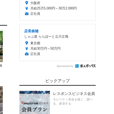
大阪府
月給25万5,000円～30万2,000円
正社員
店長候補
しゃぶ菜 ららぽーと立川立飛
東京都
月給30万円～50万円
正社員
株
Sponsored by
ピックアップ
レスポンスビジネス会員
モビリティ革命を聴く、調べ
る、参加する