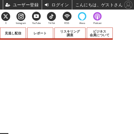
ユーザー登録
ログイン
こんにちは、ゲストさん
X
Instagram
YouTube
TikTok
RSS
Alexa
Podcast
リスキリング
ビジネス
見逃し配信
レポート
講座
会員について