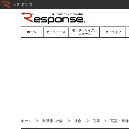
レスポンス
モーターサイクル
ホーム
カーニュース
カーライフ
ニュース
ニューモデル
ニューモデル
カスタマイズ
試乗記
試乗記
カーグッズ
道路交通/社会
カーオーディオ
鉄道
モータースポー
ツ/エンタメ
船舶
航空
宇宙
ホーム
自動車 社会
社会
記事
写真・画像