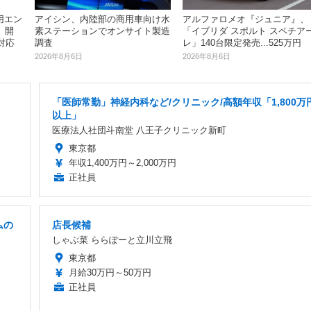
用エン
アイシン、内陸部の商用車向け水
アルファロメオ『ジュニア』、
」開
素ステーションでオンサイト製造
「イブリダ スポルト スペチア
対応
調査
レ」140台限定発売...525万円
2026年8月6日
2026年8月6日
「医師常勤」神経内科など/クリニック/高額年収「1,800万
以上」
医療法人社団斗南堂 八王子クリニック新町
東京都
年収1,400万円～2,000万円
正社員
ムの
店長候補
しゃぶ菜 ららぽーと立川立飛
東京都
月給30万円～50万円
正社員