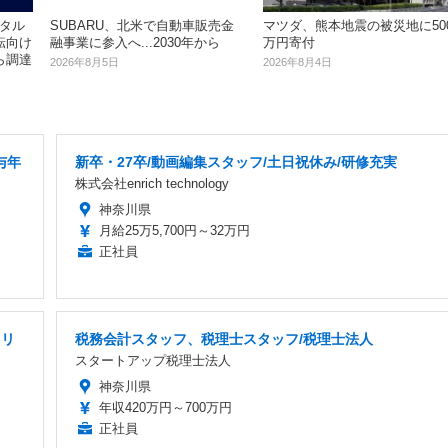
タル
SUBARU、北米で自動車販売金
マツダ、熊本地震の被災地に50
転向け
融事業に参入へ...2030年から
万円寄付
ら調達
2026年8月5日
2026年8月4日
与年
新卒・27卒/動画編集スタッフ/土日祝休み/研修充実
株式会社enrich technology
神奈川県
月給25万5,700円～32万円
正社員
・リ
税務会計スタッフ、税理士スタッフ/税理士法人
スタートアップ税理士法人
神奈川県
年収420万円～700万円
正社員