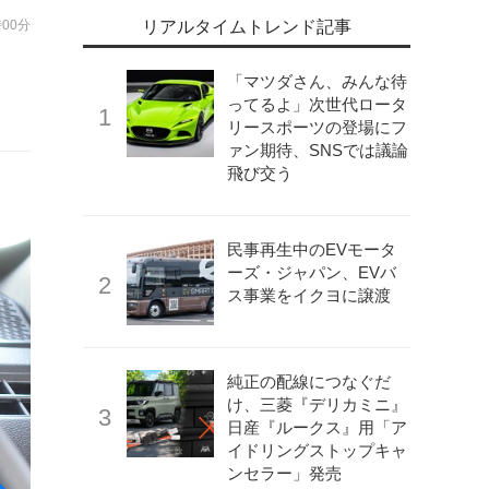
時00分
リアルタイムトレンド記事
き
「マツダさん、みんな待
ってるよ」次世代ロータ
リースポーツの登場にフ
ァン期待、SNSでは議論
飛び交う
民事再生中のEVモータ
ーズ・ジャパン、EVバ
ス事業をイクヨに譲渡
純正の配線につなぐだ
け、三菱『デリカミニ』
日産『ルークス』用「ア
イドリングストップキャ
ンセラー」発売