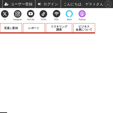
ユーザー登録
ログイン
こんにちは、ゲストさん
X
Instagram
YouTube
TikTok
RSS
Alexa
Podcast
リスキリング
ビジネス
見逃し配信
レポート
講座
会員について