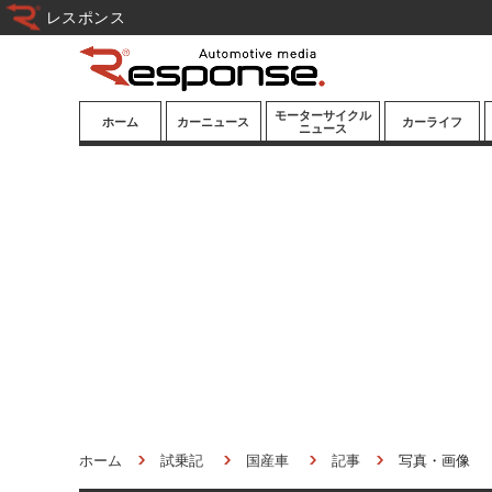
レスポンス
モーターサイクル
ホーム
カーニュース
カーライフ
ニュース
ニューモデル
ニューモデル
カスタマイズ
試乗記
試乗記
カーグッズ
道路交通/社会
カーオーディオ
鉄道
モータースポー
ツ/エンタメ
船舶
航空
宇宙
ホーム
試乗記
国産車
記事
写真・画像