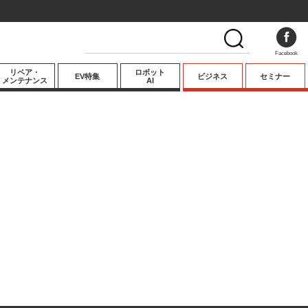
Facebook
リペア・
ロボット
EV特集
ビジネス
セミナー
メンテナンス
AI
プレミアム
業界動向
テクノロジー
キーパーソンイ
ンタビュー