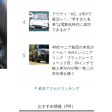
アウディ『A2』がEVで
復活へ！…“早すぎた名
車”は電動化時代に成功
できるか？
4WDマニア集団の本気ホ
イール！ 4x4エンジニア
リング「ブラッドレーフ
ォージド匠」20インチで
輸入車SUVが唯一無二の
《写真撮影 中村孝仁》
スズキ eビターラ プロトタイプ
存在感を纏う
総合アクセスランキング
おすすめ情報［PR］