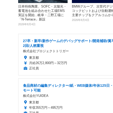
日本特殊陶業、SOFC・太陽光・
BMWグループ、次世代デジ
蓄電池を組み合わせた工場EMS
コックピットおよび自動運
実証を開始...岐阜・二野工場に
主要チップをクアルコムか
「N-Terrace」新設
2026年8月4日
2026年8月4日
27卒・新卒/新作ゲームのデバッグサポート/開発補助/賞
2回/人柄重視
株式会社プロジェクトトリガー
東京都
月給26万2,800円～32万円
正社員
食品商材の編集ディレクター/紙・WEB媒体/年休125日
モート可能
株式会社YUIDEA
東京都
年収355万円～495万円
正社員