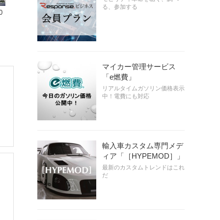
る、参加する
0
マイカー管理サービス
「e燃費」
リアルタイムガソリン価格表示
中！電費にも対応
輸入車カスタム専門メデ
ィア「［HYPEMOD］」
最新のカスタムトレンドはこれ
だ