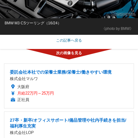
BMW M3 CSツーリング（16/24）
《photo by BMW》
この記事へ戻る
委託会社本社での栄養士業務/栄養士/働きやすい環境
株式会社マルワ
大阪府
月給22万円～25万円
正社員
27卒・新卒/オフィスサポート/備品管理や社内手続きを担当/
福利厚生充実
株式会社LOP