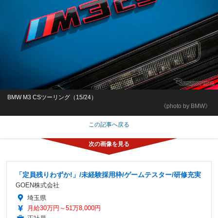
BMW M3 CSツーリング（15/24）
《photo by BMW》
この記事へ戻る
「定員残りわずか!」/未経験採用枠/ゲームテスター/研修充実
GOEN株式会社
埼玉県
月給30万円～51万8,000円