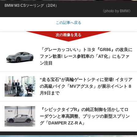
BMW M3 CSツーリング（2/24）
《photo by BMW》
この記事へ戻る
「グレーカッコいい」トヨタ『GR86』の改良に
ファン歓喜! レース参戦車の「AT化」にもファ
ン注目
“走る宝石”が高輪ゲートシティに登場! イタリア
の高級バイク「MVアグスタ」が展示イベント 8
月9日まで
『シビックタイプR』の純正制御を活かしてロ
ーダウンと車高調整、ブリッツの新型スプリン
グ「DAMPER ZZ-R A」