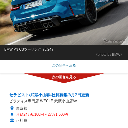
BMW M3 CSツーリング（5/24）
《photo by BMW》
この記事へ戻る
セラピスト/武蔵小山駅/社員募集/8月7日更新
ピラティス専門店 WECLE 武蔵小山店/wl
東京都
月給24万6,100円～27万1,500円
正社員