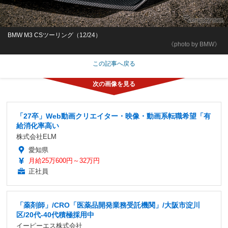
BMW M3 CSツーリング（12/24）
《photo by BMW》
この記事へ戻る
「27卒」Web動画クリエイター・映像・動画系転職希望「有
給消化率高い
株式会社ELM
愛知県
月給25万600円～32万円
正社員
「薬剤師」/CRO「医薬品開発業務受託機関」/大阪市淀川
区/20代-40代積極採用中
イーピーエス株式会社