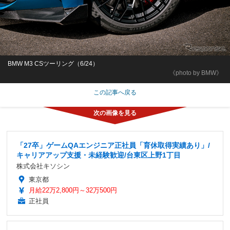
BMW M3 CSツーリング（6/24）
《photo by BMW》
この記事へ戻る
「27卒」ゲームQAエンジニア正社員「育休取得実績あり」/
キャリアアップ支援・未経験歓迎/台東区上野1丁目
株式会社キソシン
東京都
月給22万2,800円～32万500円
正社員