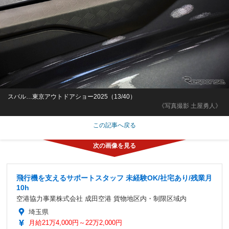
スバル…東京アウトドアショー2025（13/40）
《写真撮影 土屋勇人》
この記事へ戻る
飛行機を支えるサポートスタッフ 未経験OK/社宅あり/残業月
10h
空港協力事業株式会社 成田空港 貨物地区内・制限区域内
埼玉県
月給21万4,000円～22万2,000円