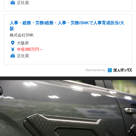
正社員
人事・総務・労務/総務・人事・労務/SNKで人事育成担当/大
阪
株式会社SNK
大阪府
年収480万円～
正社員
Sponsored by