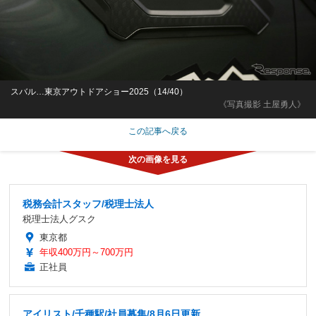
スバル…東京アウトドアショー2025（14/40）
《写真撮影 土屋勇人》
この記事へ戻る
税務会計スタッフ/税理士法人
税理士法人グスク
東京都
年収400万円～700万円
正社員
アイリスト/千種駅/社員募集/8月6日更新