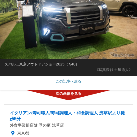
スバル…東京アウトドアショー2025（7/40）
《写真撮影 土屋勇人》
この記事へ戻る
イタリアン/寿司職人/寿司調理人・和食調理人 浅草駅より徒
歩5分
外食事業部店舗 季の庭 浅草店
東京都