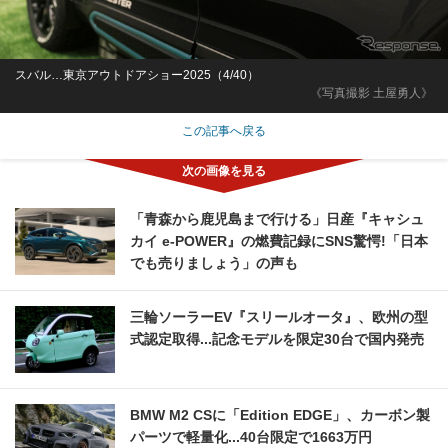
スバル…東京アウトドアショー2025（4/40）
《写真撮影 土屋勇人》
この記事へ戻る
「青森から鹿児島まで行ける」日産『キャシュ
カイ e-POWER』の燃費記録にSNS驚愕!「日本
でも売りましょう」の声も
三輪ソーラーEV『スリールオータ』、欧州の型
式認定取得...記念モデルを限定30台で国内発売
BMW M2 CSに「Edition EDGE」、カーボン製
パーツで軽量化...40台限定で1663万円