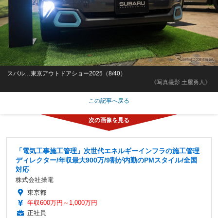
スバル…東京アウトドアショー2025（8/40）
《写真撮影 土屋勇人》
この記事へ戻る
「電気工事施工管理」次世代エネルギーインフラの施工管理
ディレクター/年収最大900万/9割が内勤のPMスタイル/全国
対応
株式会社操電
東京都
年収600万円～1,000万円
正社員