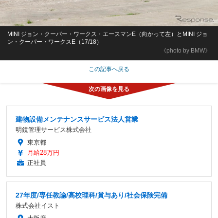
MINI ジョン・クーパー・ワークス・エースマンE（向かって左）とMINI ジョ
ン・クーパー・ワークスE（17/18）
《photo by BMW》
この記事へ戻る
建物設備メンテナンスサービス法人営業
明鏡管理サービス株式会社
東京都
月給28万円
正社員
27年度/専任教諭/高校理科/賞与あり/社会保険完備
株式会社イスト