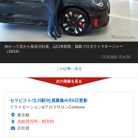
向かって左から長谷川社長、山口本部長、福島プロダクトマネージャー
（16/18）
《写真撮影 高木啓》
この記事へ戻る
セラピスト/立川駅/社員募集/8月6日更新
リラクゼーション&アロマサロンCoretune
東京都
月給25万円～40万円
正社員