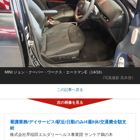
MINI ジョン・クーパー・ワークス・エースマンE（14/18）
《写真撮影 高木啓》
この記事へ戻る
看護業務/デイサービス/駅近/日勤のみ/4週8休/交通費全額支
給
株式会社早稲田エルダリーヘルス事業団 サンケア鵜の木