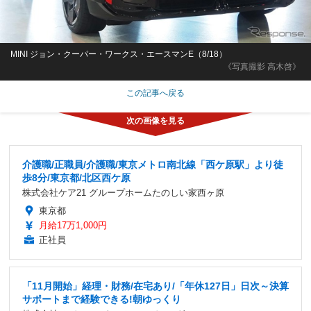
MINI ジョン・クーパー・ワークス・エースマンE（8/18）
《写真撮影 高木啓》
この記事へ戻る
介護職/正職員/介護職/東京メトロ南北線「西ケ原駅」より徒
歩8分/東京都/北区西ケ原
株式会社ケア21 グループホームたのしい家西ヶ原
東京都
月給17万1,000円
正社員
「11月開始」経理・財務/在宅あり/「年休127日」日次～決算
サポートまで経験できる!朝ゆっくり