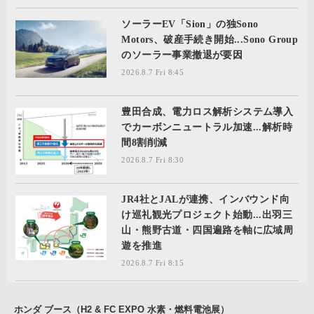
ソーラーEV「Sion」の独Sono
Motors、破産手続き開始...Sono Group
のソーラー事業撤退が要因
2026.8.7 Fri 8:45
豊田合成、電力ロス解析システム導入
でカーボンニュートラル加速...解析時
間8割削減
2026.8.7 Fri 8:30
JR4社とJALが連携、インバウンド向
け巡礼観光プロジェクト始動...出羽三
山・熊野古道・四国遍路を軸に広域周
遊を推進
2026.8.7 Fri 8:15
ホンダ ブース（H2 & FC EXPO 水素・燃料電池展）