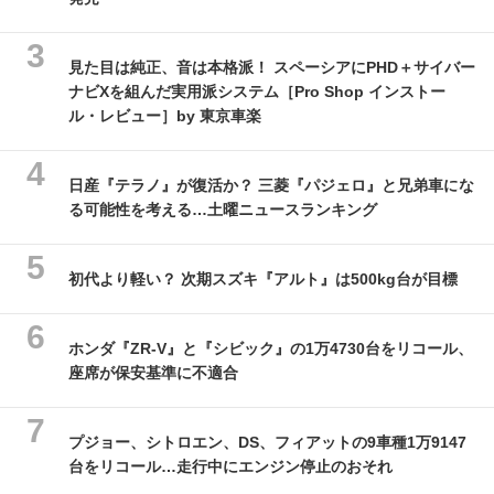
見た目は純正、音は本格派！ スペーシアにPHD＋サイバー
ナビXを組んだ実用派システム［Pro Shop インストー
ル・レビュー］by 東京車楽
日産『テラノ』が復活か？ 三菱『パジェロ』と兄弟車にな
る可能性を考える…土曜ニュースランキング
初代より軽い？ 次期スズキ『アルト』は500kg台が目標
ホンダ『ZR-V』と『シビック』の1万4730台をリコール、
座席が保安基準に不適合
プジョー、シトロエン、DS、フィアットの9車種1万9147
台をリコール…走行中にエンジン停止のおそれ